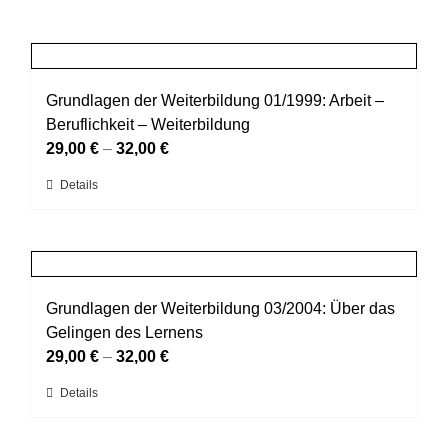
Grundlagen der Weiterbildung 01/1999: Arbeit –
Beruflichkeit – Weiterbildung
29,00
€
–
32,00
€
Dieses
Details
Produkt
weist
mehrere
Varianten
auf.
Grundlagen der Weiterbildung 03/2004: Über das
Die
Gelingen des Lernens
Optionen
29,00
€
–
32,00
€
können
Dieses
Details
auf
Produkt
der
weist