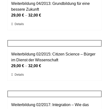
auf.
Weiterbildung 04/2013: Grundbildung für eine
werden
Die
bessere Zukunft
Optionen
29,00
€
–
32,00
€
können
Dieses
Details
auf
Produkt
der
weist
Produktseite
mehrere
gewählt
Varianten
werden
auf.
Weiterbildung 02/2015: Citizen Science – Bürger
Die
im Dienst der Wissenschaft
Optionen
29,00
€
–
32,00
€
können
Dieses
Details
auf
Produkt
der
weist
Produktseite
mehrere
gewählt
Varianten
werden
auf.
Weiterbildung 02/2017: Integration – Wie das