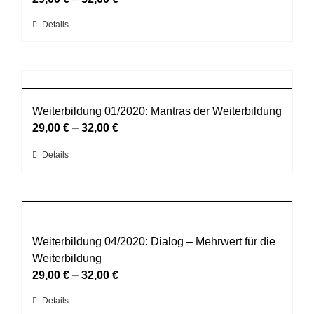
können
Dieses
Details
auf
Produkt
der
weist
Produktseite
mehrere
gewählt
Varianten
werden
auf.
Weiterbildung 01/2020: Mantras der Weiterbildung
Die
29,00
€
–
32,00
€
Optionen
Dieses
Details
können
Produkt
auf
weist
der
mehrere
Produktseite
Varianten
gewählt
auf.
Weiterbildung 04/2020: Dialog – Mehrwert für die
werden
Die
Weiterbildung
Optionen
29,00
€
–
32,00
€
können
Dieses
Details
auf