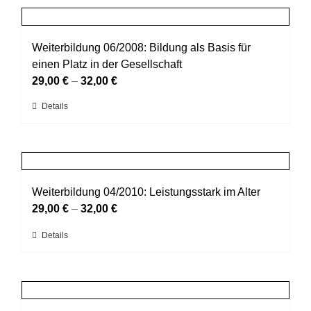
Produktseite
mehrere
gewählt
Varianten
werden
auf.
Weiterbildung 06/2008: Bildung als Basis für
Die
einen Platz in der Gesellschaft
Optionen
29,00
€
–
32,00
€
können
Dieses
Details
auf
Produkt
der
weist
Produktseite
mehrere
gewählt
Varianten
werden
auf.
Weiterbildung 04/2010: Leistungsstark im Alter
Die
29,00
€
–
32,00
€
Optionen
Dieses
Details
können
Produkt
auf
weist
der
mehrere
Produktseite
Varianten
gewählt