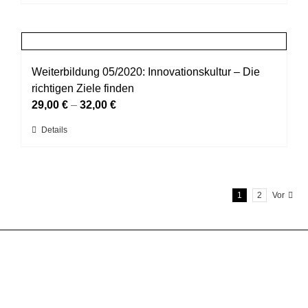
Produkt
der
weist
Produktseite
mehrere
gewählt
Varianten
werden
auf.
Weiterbildung 05/2020: Innovationskultur – Die
Die
richtigen Ziele finden
Optionen
29,00
€
–
32,00
€
können
Dieses
Details
auf
Produkt
der
weist
Produktseite
mehrere
gewählt
1
2
Vor
Varianten
werden
auf.
Die
Optionen
können
auf
der