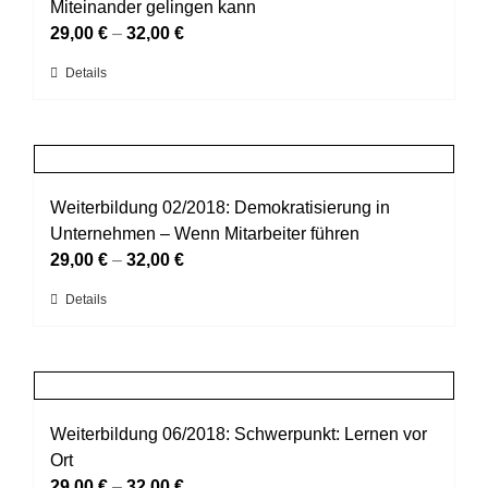
Die
Miteinander gelingen kann
Optionen
29,00
€
–
32,00
€
können
Dieses
Details
auf
Produkt
der
weist
Produktseite
mehrere
gewählt
Varianten
werden
auf.
Weiterbildung 02/2018: Demokratisierung in
Die
Unternehmen – Wenn Mitarbeiter führen
Optionen
29,00
€
–
32,00
€
können
Dieses
Details
auf
Produkt
der
weist
Produktseite
mehrere
gewählt
Varianten
werden
auf.
Weiterbildung 06/2018: Schwerpunkt: Lernen vor
Die
Ort
Optionen
29,00
€
–
32,00
€