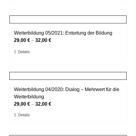
Produkt
der
weist
Produktseite
mehrere
gewählt
Varianten
werden
auf.
Weiterbildung 05/2021: Entortung der Bildung
Die
29,00
€
–
32,00
€
Optionen
Dieses
Details
können
Produkt
auf
weist
der
mehrere
Produktseite
Varianten
gewählt
auf.
Weiterbildung 04/2020: Dialog – Mehrwert für die
werden
Die
Weiterbildung
Optionen
29,00
€
–
32,00
€
können
Dieses
Details
auf
Produkt
der
weist
Produktseite