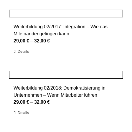
der
weist
Produktseite
mehrere
gewählt
Varianten
werden
auf.
Weiterbildung 02/2017: Integration – Wie das
Die
Miteinander gelingen kann
Optionen
29,00
€
–
32,00
€
können
Dieses
Details
auf
Produkt
der
weist
Produktseite
mehrere
gewählt
Varianten
werden
auf.
Weiterbildung 02/2018: Demokratisierung in
Die
Unternehmen – Wenn Mitarbeiter führen
Optionen
29,00
€
–
32,00
€
können
Dieses
Details
auf
Produkt
der
weist
Produktseite