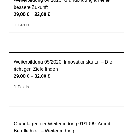
Weiterbildung 04/2013: Grundbildung für eine
Die
bessere Zukunft
Optionen
29,00
€
–
32,00
€
können
Dieses
Details
auf
Produkt
der
weist
Produktseite
mehrere
gewählt
Varianten
werden
auf.
Weiterbildung 05/2020: Innovationskultur – Die
Die
richtigen Ziele finden
Optionen
29,00
€
–
32,00
€
können
Dieses
Details
auf
Produkt
der
weist
Produktseite
mehrere
gewählt
Varianten
werden
auf.
Grundlagen der Weiterbildung 01/1999: Arbeit –
Die
Beruflichkeit – Weiterbildung