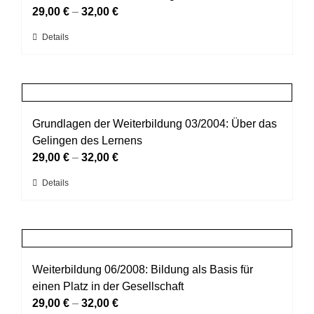
Optionen
29,00
€
–
32,00
€
können
Dieses
Details
auf
Produkt
der
weist
Produktseite
mehrere
gewählt
Varianten
werden
auf.
Grundlagen der Weiterbildung 03/2004: Über das
Die
Gelingen des Lernens
Optionen
29,00
€
–
32,00
€
können
Dieses
Details
auf
Produkt
der
weist
Produktseite
mehrere
gewählt
Varianten
werden
auf.
Weiterbildung 06/2008: Bildung als Basis für
Die
einen Platz in der Gesellschaft
Optionen
29,00
€
–
32,00
€