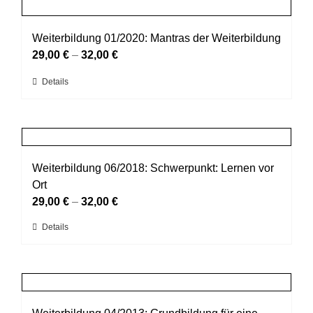
mehrere
gewählt
Varianten
werden
auf.
Weiterbildung 01/2020: Mantras der Weiterbildung
Die
29,00
€
–
32,00
€
Optionen
Dieses
Details
können
Produkt
auf
weist
der
mehrere
Produktseite
Varianten
gewählt
auf.
Weiterbildung 06/2018: Schwerpunkt: Lernen vor
werden
Die
Ort
Optionen
29,00
€
–
32,00
€
können
Dieses
Details
auf
Produkt
der
weist
Produktseite
mehrere
gewählt
Varianten
werden
auf.