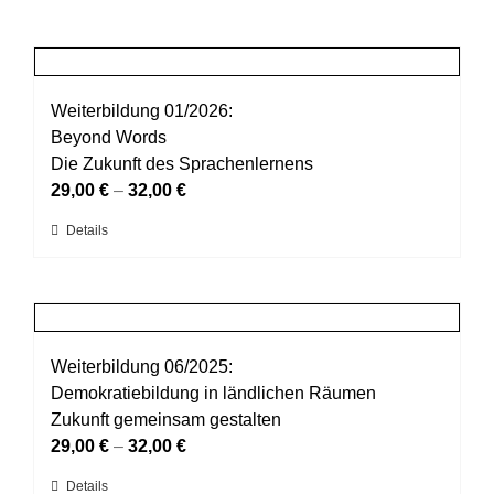
Weiterbildung 01/2026:
Beyond Words
Die Zukunft des Sprachenlernens
29,00
€
–
32,00
€
Dieses
Details
Produkt
weist
mehrere
Varianten
auf.
Weiterbildung 06/2025:
Die
Demokratiebildung in ländlichen Räumen
Optionen
Zukunft gemeinsam gestalten
können
29,00
€
–
32,00
€
auf
Dieses
Details