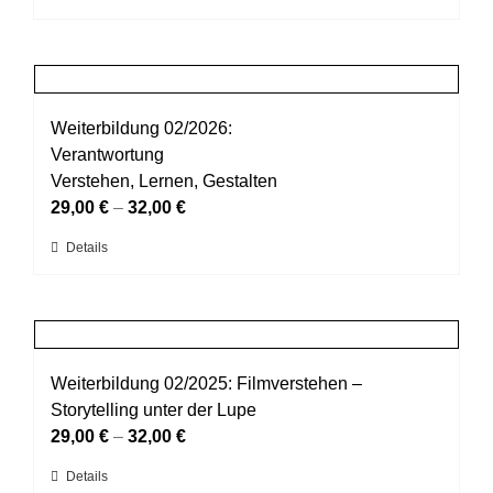
der
Produkt
Produktseite
weist
gewählt
mehrere
werden
Varianten
auf.
Weiterbildung 02/2026:
Die
Verantwortung
Optionen
Verstehen, Lernen, Gestalten
können
29,00
€
–
32,00
€
auf
Dieses
Details
der
Produkt
Produktseite
weist
gewählt
mehrere
werden
Varianten
auf.
Weiterbildung 02/2025: Filmverstehen –
Die
Storytelling unter der Lupe
Optionen
29,00
€
–
32,00
€
können
Dieses
Details
auf