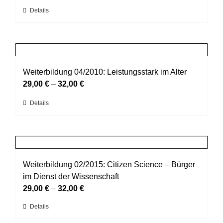
können
Dieses
Details
auf
Produkt
der
weist
Produktseite
mehrere
gewählt
Varianten
werden
auf.
Weiterbildung 04/2010: Leistungsstark im Alter
Die
29,00
€
–
32,00
€
Optionen
Dieses
Details
können
Produkt
auf
weist
der
mehrere
Produktseite
Varianten
gewählt
auf.
Weiterbildung 02/2015: Citizen Science – Bürger
werden
Die
im Dienst der Wissenschaft
Optionen
29,00
€
–
32,00
€
können
Dieses
Details
auf
Produkt