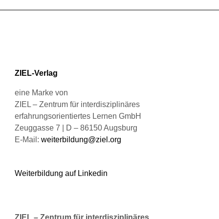
mehrere
gewählt
Varianten
werden
auf.
Die
Optionen
können
ZIEL-Verlag
auf
der
eine Marke von
Produktseite
ZIEL – Zentrum für interdisziplinäres
gewählt
erfahrungsorientiertes Lernen GmbH
werden
Zeuggasse 7 | D – 86150 Augsburg
E-Mail:
weiterbildung@ziel.org
Weiterbildung auf Linkedin
ZIEL – Zentrum für interdisziplinäres