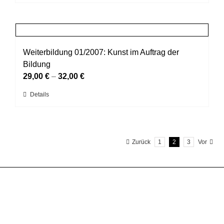
Produkt
der
weist
Produktseite
mehrere
gewählt
Varianten
werden
auf.
Weiterbildung 01/2007: Kunst im Auftrag der
Die
Bildung
Optionen
29,00
€
–
32,00
€
können
Dieses
Details
auf
Produkt
der
weist
Produktseite
mehrere
gewählt
Zurück
1
2
3
Vor
Varianten
werden
auf.
Die
Optionen
können
auf
der