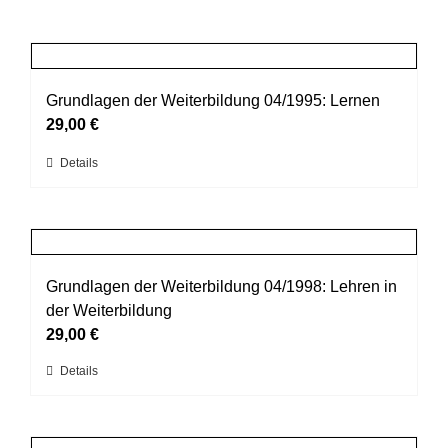
Grundlagen der Weiterbildung 04/1995: Lernen
29,00
€
Dieses
Details
Produkt
weist
mehrere
Varianten
auf.
Grundlagen der Weiterbildung 04/1998: Lehren in
Die
der Weiterbildung
Optionen
29,00
€
können
Dieses
Details
auf
Produkt
der
weist
Produktseite
mehrere