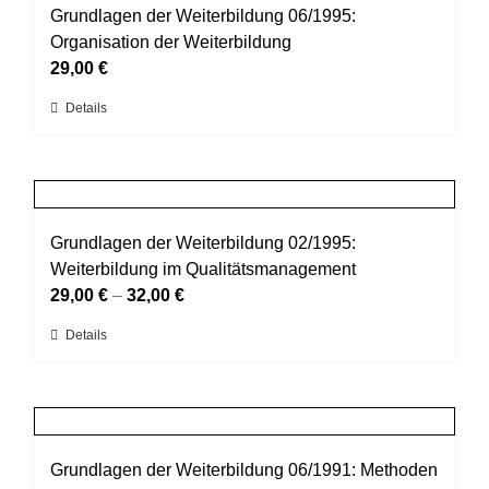
auf.
Grundlagen der Weiterbildung 06/1995:
Die
Organisation der Weiterbildung
Optionen
29,00
€
können
Dieses
Details
auf
Produkt
der
weist
Produktseite
mehrere
gewählt
Varianten
werden
auf.
Grundlagen der Weiterbildung 02/1995:
Die
Weiterbildung im Qualitätsmanagement
Optionen
29,00
€
–
32,00
€
können
Dieses
Details
auf
Produkt
der
weist
Produktseite
mehrere
gewählt
Varianten
werden
auf.
Grundlagen der Weiterbildung 06/1991: Methoden