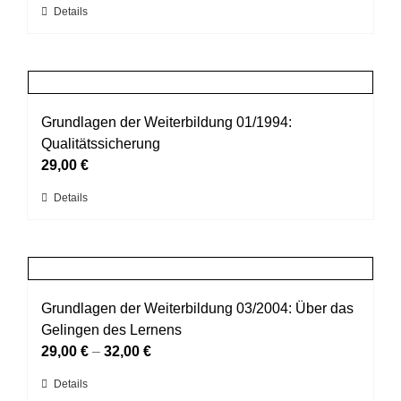
Dieses
Details
auf
Produkt
der
weist
Produktseite
mehrere
gewählt
Varianten
werden
auf.
Grundlagen der Weiterbildung 01/1994:
Die
Qualitätssicherung
Optionen
29,00
€
können
Dieses
Details
auf
Produkt
der
weist
Produktseite
mehrere
gewählt
Varianten
werden
auf.
Grundlagen der Weiterbildung 03/2004: Über das
Die
Gelingen des Lernens
Optionen
29,00
€
–
32,00
€
können
Dieses
Details
auf