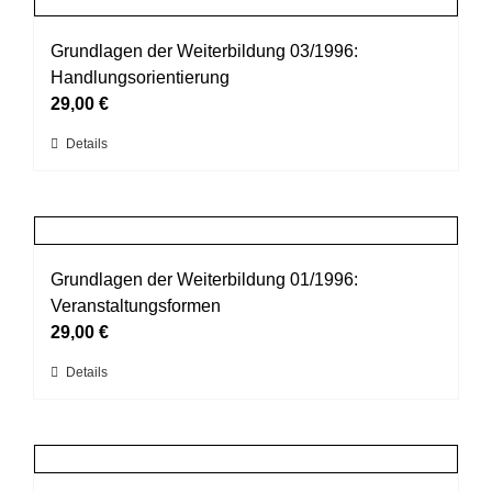
gewählt
Varianten
werden
auf.
Grundlagen der Weiterbildung 03/1996:
Die
Handlungsorientierung
Optionen
29,00
€
können
Dieses
Details
auf
Produkt
der
weist
Produktseite
mehrere
gewählt
Varianten
werden
auf.
Grundlagen der Weiterbildung 01/1996:
Die
Veranstaltungsformen
Optionen
29,00
€
können
Dieses
Details
auf
Produkt
der
weist
Produktseite
mehrere
gewählt
Varianten
werden