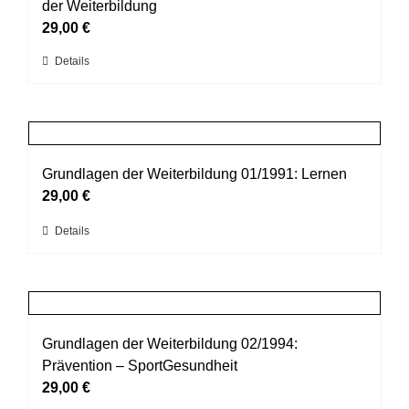
Die
der Weiterbildung
Optionen
29,00
€
können
Dieses
Details
auf
Produkt
der
weist
Produktseite
mehrere
gewählt
Varianten
werden
auf.
Grundlagen der Weiterbildung 01/1991: Lernen
Die
29,00
€
Optionen
Dieses
Details
können
Produkt
auf
weist
der
mehrere
Produktseite
Varianten
gewählt
auf.
Grundlagen der Weiterbildung 02/1994:
werden
Die
Prävention – SportGesundheit
Optionen
29,00
€
können