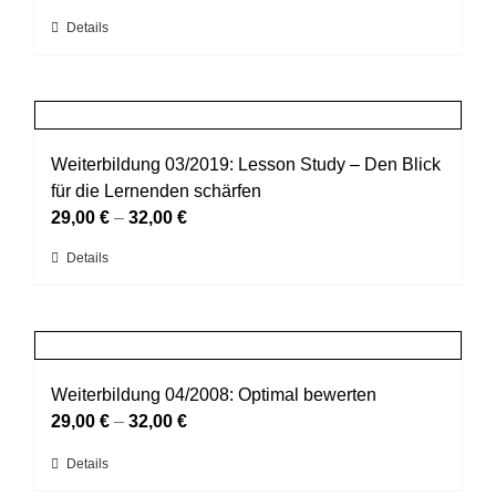
können
Dieses
Details
auf
Produkt
der
weist
Produktseite
mehrere
gewählt
Varianten
werden
auf.
Weiterbildung 03/2019: Lesson Study – Den Blick
Die
für die Lernenden schärfen
Optionen
29,00
€
–
32,00
€
können
Dieses
Details
auf
Produkt
der
weist
Produktseite
mehrere
gewählt
Varianten
werden
auf.
Weiterbildung 04/2008: Optimal bewerten
Die
29,00
€
–
32,00
€
Optionen
Dieses
Details
können
Produkt