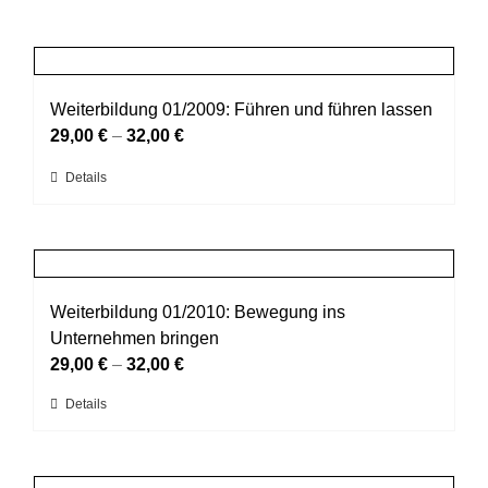
Weiterbildung 01/2009: Führen und führen lassen
29,00
€
–
32,00
€
Dieses
Details
Produkt
weist
mehrere
Varianten
auf.
Weiterbildung 01/2010: Bewegung ins
Die
Unternehmen bringen
Optionen
29,00
€
–
32,00
€
können
Dieses
Details
auf
Produkt
der
weist
Produktseite
mehrere