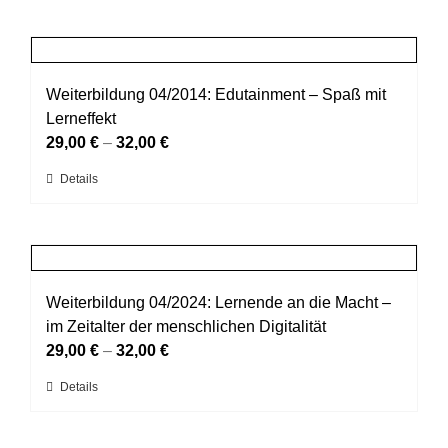
auf
weist
der
mehrere
Produktseite
Varianten
gewählt
auf.
Weiterbildung 04/2014: Edutainment – Spaß mit
werden
Die
Lerneffekt
Optionen
29,00
€
–
32,00
€
können
Dieses
Details
auf
Produkt
der
weist
Produktseite
mehrere
gewählt
Varianten
werden
auf.
Weiterbildung 04/2024: Lernende an die Macht –
Die
im Zeitalter der menschlichen Digitalität
Optionen
29,00
€
–
32,00
€
können
Dieses
Details
auf
Produkt
der
weist
Produktseite