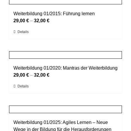
gewählt
Varianten
werden
auf.
Weiterbildung 01/2015: Führung lernen
Die
29,00
€
–
32,00
€
Optionen
Dieses
Details
können
Produkt
auf
weist
der
mehrere
Produktseite
Varianten
gewählt
auf.
Weiterbildung 01/2020: Mantras der Weiterbildung
werden
Die
29,00
€
–
32,00
€
Optionen
Dieses
Details
können
Produkt
auf
weist
der
mehrere
Produktseite
Varianten
gewählt
auf.
Weiterbildung 01/2025: Agiles Lernen – Neue
werden
Die
Wege in der Bildung für die Herausforderungen