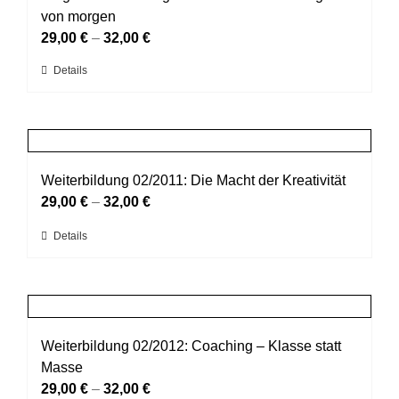
Optionen
von morgen
können
29,00
€
–
32,00
€
auf
Dieses
Details
der
Produkt
Produktseite
weist
gewählt
mehrere
werden
Varianten
auf.
Weiterbildung 02/2011: Die Macht der Kreativität
Die
29,00
€
–
32,00
€
Optionen
Dieses
Details
können
Produkt
auf
weist
der
mehrere
Produktseite
Varianten
gewählt
auf.
Weiterbildung 02/2012: Coaching – Klasse statt
werden
Die
Masse
Optionen
29,00
€
–
32,00
€