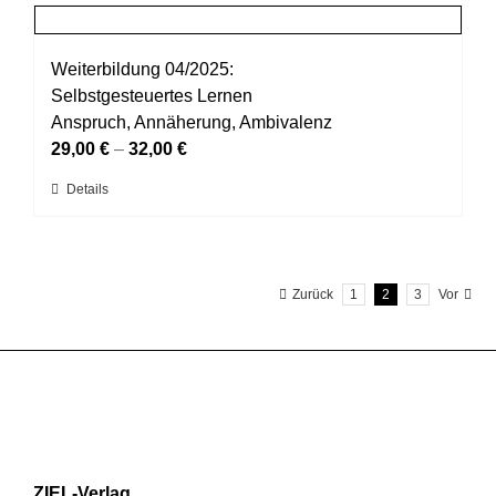
mehrere
gewählt
Varianten
werden
auf.
Weiterbildung 04/2025:
Die
Selbstgesteuertes Lernen
Optionen
Anspruch, Annäherung, Ambivalenz
können
29,00
€
–
32,00
€
auf
Dieses
Details
der
Produkt
Produktseite
weist
gewählt
mehrere
werden
Zurück
1
2
3
Vor
Varianten
auf.
Die
Optionen
können
auf
der
Produktseite
ZIEL-Verlag