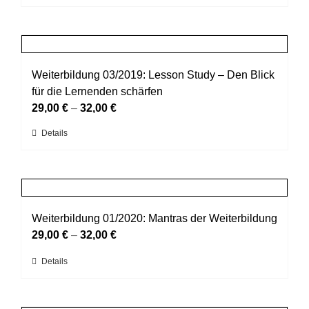
Produkt
Produktseite
weist
gewählt
mehrere
werden
Varianten
auf.
Weiterbildung 03/2019: Lesson Study – Den Blick
Die
für die Lernenden schärfen
Optionen
29,00
€
–
32,00
€
können
Dieses
Details
auf
Produkt
der
weist
Produktseite
mehrere
gewählt
Varianten
werden
auf.
Weiterbildung 01/2020: Mantras der Weiterbildung
Die
29,00
€
–
32,00
€
Optionen
Dieses
Details
können
Produkt
auf
weist
der