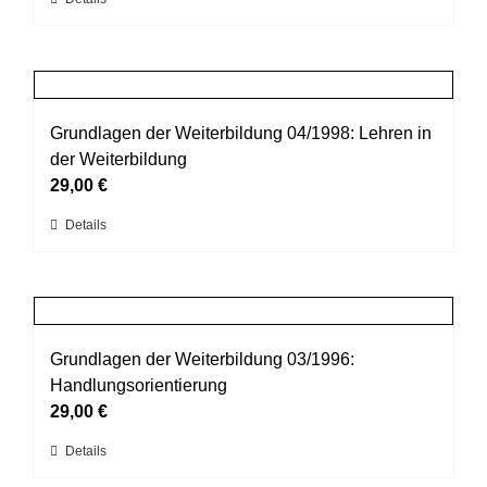
Dieses
können
Produkt
auf
weist
der
mehrere
Produktseite
Varianten
gewählt
auf.
Grundlagen der Weiterbildung 04/1998: Lehren in
werden
Die
der Weiterbildung
Optionen
29,00
€
können
Dieses
Details
auf
Produkt
der
weist
Produktseite
mehrere
gewählt
Varianten
werden
auf.
Grundlagen der Weiterbildung 03/1996:
Die
Handlungsorientierung
Optionen
29,00
€
können
Dieses
Details
auf
Produkt