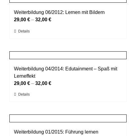
Varianten
werden
auf.
Weiterbildung 06/2012: Lernen mit Bildern
Die
29,00
€
–
32,00
€
Optionen
Dieses
Details
können
Produkt
auf
weist
der
mehrere
Produktseite
Varianten
gewählt
auf.
Weiterbildung 04/2014: Edutainment – Spaß mit
werden
Die
Lerneffekt
Optionen
29,00
€
–
32,00
€
können
Dieses
Details
auf
Produkt
der
weist
Produktseite
mehrere
gewählt
Varianten
werden
auf.
Weiterbildung 01/2015: Führung lernen