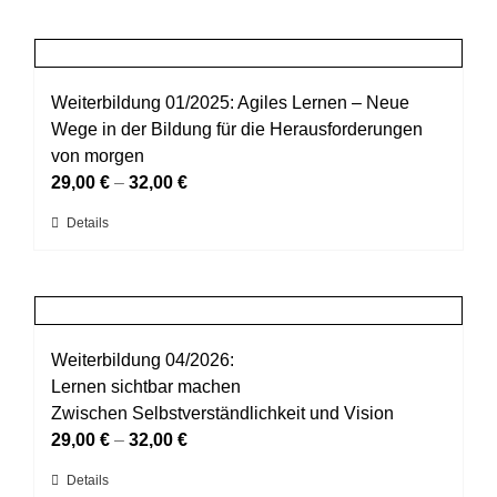
der
weist
Produktseite
mehrere
gewählt
Varianten
werden
auf.
Weiterbildung 01/2025: Agiles Lernen – Neue
Die
Wege in der Bildung für die Herausforderungen
Optionen
von morgen
können
29,00
€
–
32,00
€
auf
Dieses
Details
der
Produkt
Produktseite
weist
gewählt
mehrere
werden
Varianten
auf.
Weiterbildung 04/2026:
Die
Lernen sichtbar machen
Optionen
Zwischen Selbstverständlichkeit und Vision
können
29,00
€
–
32,00
€
auf
Dieses
Details
der