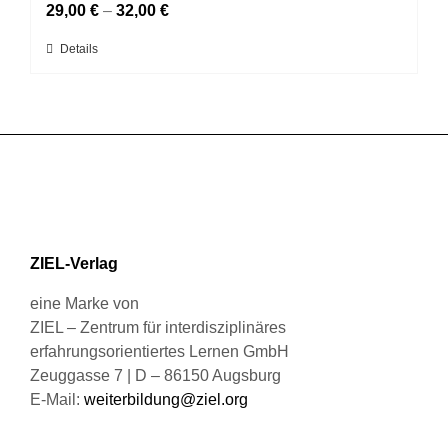
Die
29,00
€
–
32,00
€
Optionen
Dieses
Details
können
Produkt
auf
weist
der
mehrere
Produktseite
Varianten
gewählt
auf.
werden
Die
Optionen
können
ZIEL-Verlag
auf
der
eine Marke von
Produktseite
ZIEL – Zentrum für interdisziplinäres
gewählt
erfahrungsorientiertes Lernen GmbH
werden
Zeuggasse 7 | D – 86150 Augsburg
E-Mail:
weiterbildung@ziel.org