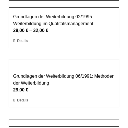
mehrere
gewählt
Varianten
werden
auf.
Grundlagen der Weiterbildung 02/1995:
Die
Weiterbildung im Qualitätsmanagement
Optionen
29,00
€
–
32,00
€
können
Dieses
Details
auf
Produkt
der
weist
Produktseite
mehrere
gewählt
Varianten
werden
auf.
Grundlagen der Weiterbildung 06/1991: Methoden
Die
der Weiterbildung
Optionen
29,00
€
können
Dieses
Details
auf
Produkt
der
weist
Produktseite
mehrere
gewählt