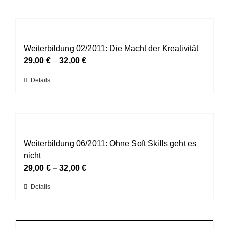
der
weist
Produktseite
mehrere
gewählt
Varianten
werden
auf.
Weiterbildung 02/2011: Die Macht der Kreativität
Die
29,00
€
–
32,00
€
Optionen
Dieses
Details
können
Produkt
auf
weist
der
mehrere
Produktseite
Varianten
gewählt
auf.
Weiterbildung 06/2011: Ohne Soft Skills geht es
werden
Die
nicht
Optionen
29,00
€
–
32,00
€
können
Dieses
Details
auf
Produkt
der
weist
Produktseite
mehrere
gewählt