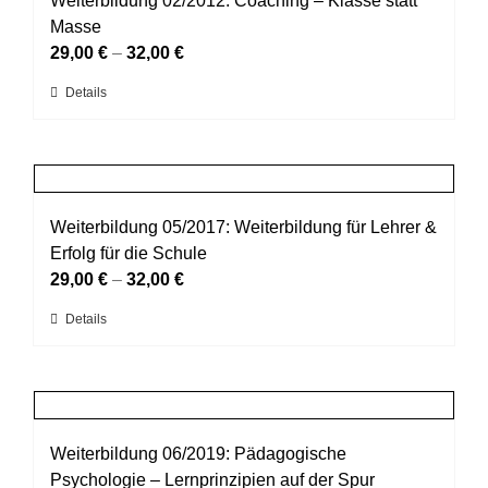
Weiterbildung 02/2012: Coaching – Klasse statt
werden
Die
Masse
Optionen
29,00
€
–
32,00
€
können
Dieses
Details
auf
Produkt
der
weist
Produktseite
mehrere
gewählt
Varianten
werden
auf.
Weiterbildung 05/2017: Weiterbildung für Lehrer &
Die
Erfolg für die Schule
Optionen
29,00
€
–
32,00
€
können
Dieses
Details
auf
Produkt
der
weist
Produktseite
mehrere
gewählt
Varianten
werden
auf.
Weiterbildung 06/2019: Pädagogische
Die
Psychologie – Lernprinzipien auf der Spur