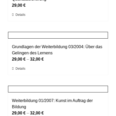
Optionen
29,00
€
können
Dieses
Details
auf
Produkt
der
weist
Produktseite
mehrere
gewählt
Varianten
werden
auf.
Grundlagen der Weiterbildung 03/2004: Über das
Die
Gelingen des Lernens
Optionen
29,00
€
–
32,00
€
können
Dieses
Details
auf
Produkt
der
weist
Produktseite
mehrere
gewählt
Varianten
werden
auf.
Weiterbildung 01/2007: Kunst im Auftrag der
Die
Bildung
Optionen
29,00
€
–
32,00
€