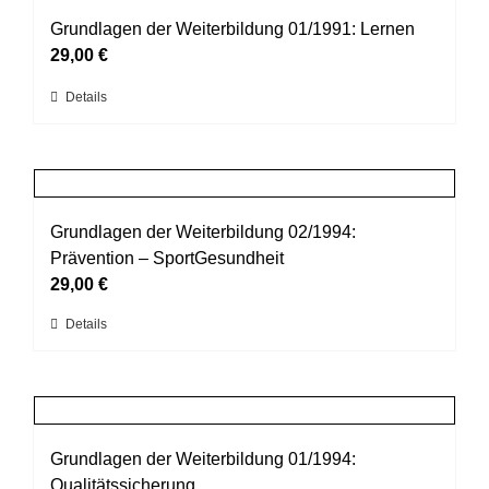
Varianten
werden
auf.
Grundlagen der Weiterbildung 01/1991: Lernen
Die
29,00
€
Optionen
Dieses
Details
können
Produkt
auf
weist
der
mehrere
Produktseite
Varianten
gewählt
auf.
Grundlagen der Weiterbildung 02/1994:
werden
Die
Prävention – SportGesundheit
Optionen
29,00
€
können
Dieses
Details
auf
Produkt
der
weist
Produktseite
mehrere
gewählt
Varianten
werden
auf.
Grundlagen der Weiterbildung 01/1994:
Die
Qualitätssicherung