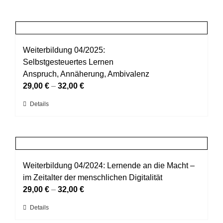
Weiterbildung 04/2025:
Selbstgesteuertes Lernen
Anspruch, Annäherung, Ambivalenz
29,00
€
–
32,00
€
Dieses
Details
Produkt
weist
mehrere
Varianten
auf.
Weiterbildung 04/2024: Lernende an die Macht –
Die
im Zeitalter der menschlichen Digitalität
Optionen
29,00
€
–
32,00
€
können
Dieses
Details
auf
Produkt