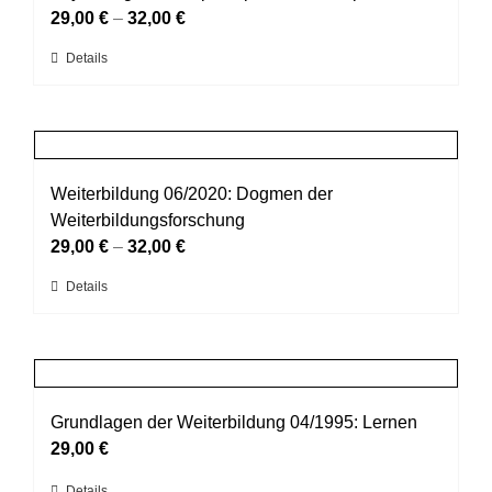
Optionen
29,00
€
–
32,00
€
können
Dieses
Details
auf
Produkt
der
weist
Produktseite
mehrere
gewählt
Varianten
werden
auf.
Weiterbildung 06/2020: Dogmen der
Die
Weiterbildungsforschung
Optionen
29,00
€
–
32,00
€
können
Dieses
Details
auf
Produkt
der
weist
Produktseite
mehrere
gewählt
Varianten
werden
auf.
Grundlagen der Weiterbildung 04/1995: Lernen
Die
29,00
€
Optionen
Details