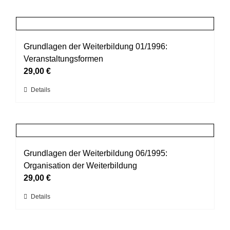
der
weist
Produktseite
mehrere
gewählt
Varianten
werden
auf.
Grundlagen der Weiterbildung 01/1996:
Die
Veranstaltungsformen
Optionen
29,00
€
können
Dieses
Details
auf
Produkt
der
weist
Produktseite
mehrere
gewählt
Varianten
werden
auf.
Grundlagen der Weiterbildung 06/1995:
Die
Organisation der Weiterbildung
Optionen
29,00
€
können
Dieses
Details
auf
Produkt
der
weist
Produktseite