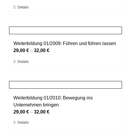
können
Dieses
Details
auf
Produkt
der
weist
Produktseite
mehrere
gewählt
Varianten
werden
auf.
Weiterbildung 01/2009: Führen und führen lassen
Die
29,00
€
–
32,00
€
Optionen
Dieses
Details
können
Produkt
auf
weist
der
mehrere
Produktseite
Varianten
gewählt
auf.
Weiterbildung 01/2010: Bewegung ins
werden
Die
Unternehmen bringen
Optionen
29,00
€
–
32,00
€
können
Dieses
Details
auf
Produkt