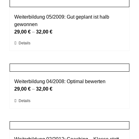
mehrere
Produktseite
Varianten
gewählt
auf.
Weiterbildung 05/2009: Gut geplant ist halb
werden
Die
gewonnen
Optionen
29,00
€
–
32,00
€
können
Dieses
Details
auf
Produkt
der
weist
Produktseite
mehrere
gewählt
Varianten
werden
auf.
Weiterbildung 04/2008: Optimal bewerten
Die
29,00
€
–
32,00
€
Optionen
Dieses
Details
können
Produkt
auf
weist
der
mehrere
Produktseite
Varianten
gewählt
auf.