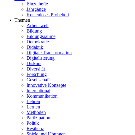
Einzelhefte
Jahrgänge
Kostenloses Probeheft
Themen
Arbeitswelt
Bildung
Bildungsräume
Demokratie
Didaktik
Digitale Transformation
Digitalisierung
Diskurs
Diversität
Forschung
Gesellschaft
Innovative Konzepte
International
Kommunikation
Lehren
Lernen
Methoden
Partizipation
Politik
Resilienz
Spiele und Übungen