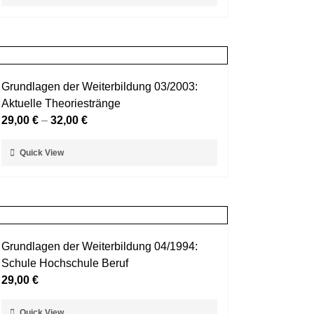
Produkt
gewählt
weist
werden
mehrere
Varianten
auf.
Grundlagen der Weiterbildung 03/2003:
Die
Aktuelle Theoriestränge
Optionen
29,00
€
–
32,00
€
können
auf
Dieses
Quick View
der
Produkt
Produktseite
weist
gewählt
mehrere
werden
Varianten
auf.
Grundlagen der Weiterbildung 04/1994:
Die
Schule Hochschule Beruf
Optionen
29,00
€
können
auf
Dieses
Quick View