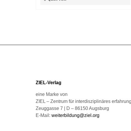
der
Produkt
Produktseite
weist
gewählt
mehrere
werden
Varianten
auf.
Die
Optionen
können
auf
der
Produktseite
gewählt
ZIEL-Verlag
werden
eine Marke von
ZIEL – Zentrum für interdisziplinäres erfahru
Zeuggasse 7 | D – 86150 Augsburg
E-Mail:
weiterbildung@ziel.org