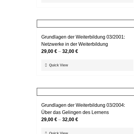
Produkt
gewählt
weist
werden
mehrere
Varianten
auf.
Grundlagen der Weiterbildung 03/2001:
Die
Netzwerke in der Weiterbildung
Optionen
29,00
€
–
32,00
€
können
auf
Dieses
Quick View
der
Produkt
Produktseite
weist
gewählt
mehrere
werden
Varianten
auf.
Grundlagen der Weiterbildung 03/2004:
Die
Über das Gelingen des Lernens
Optionen
29,00
€
–
32,00
€
können
auf
Dieses
Quick View