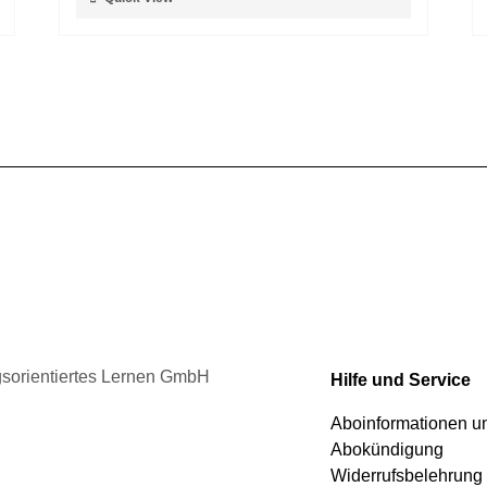
der
Produkt
Produktseite
weist
gewählt
mehrere
werden
Varianten
auf.
Die
Optionen
können
auf
der
Produktseite
gewählt
werden
ngsorientiertes Lernen GmbH
Hilfe und Service
Aboinformationen 
Abokündigung
Widerrufsbelehrung