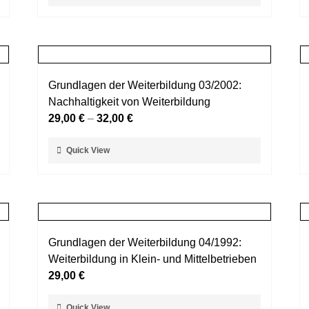
Produkt
gewählt
weist
werden
mehrere
Varianten
auf.
Grundlagen der Weiterbildung 03/2002:
Die
Nachhaltigkeit von Weiterbildung
Optionen
29,00
€
–
32,00
€
können
auf
Dieses
Quick View
der
Produkt
Produktseite
weist
gewählt
mehrere
werden
Varianten
auf.
Grundlagen der Weiterbildung 04/1992:
Die
Weiterbildung in Klein- und Mittelbetrieben
Optionen
29,00
€
können
auf
Dieses
Quick View