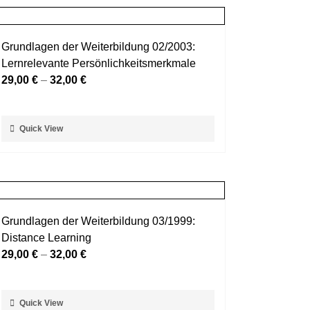
Grundlagen der Weiterbildung 02/2003:
Lernrelevante Persönlichkeitsmerkmale
29,00
€
–
32,00
€
Dieses
Quick View
Produkt
weist
mehrere
Varianten
auf.
Grundlagen der Weiterbildung 03/1999:
Die
Distance Learning
Optionen
29,00
€
–
32,00
€
können
auf
der
Dieses
Quick View
Produktseite