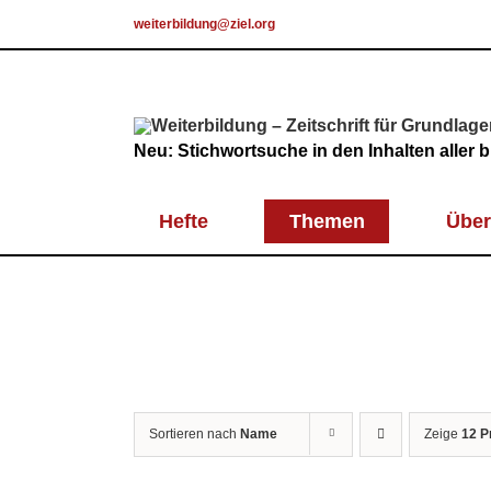
Skip
weiterbildung@ziel.org
to
content
Neu: Stichwortsuche in den Inhalten aller
Hefte
Themen
Über
Sortieren nach
Name
Zeige
12 P