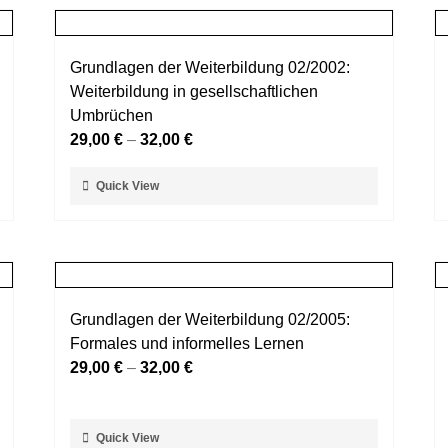
Grundlagen der Weiterbildung 02/2002:
Weiterbildung in gesellschaftlichen
Umbrüchen
29,00
€
–
32,00
€
Dieses
Quick View
Produkt
weist
mehrere
Varianten
auf.
Grundlagen der Weiterbildung 02/2005:
Die
Formales und informelles Lernen
Optionen
29,00
€
–
32,00
€
können
auf
der
Dieses
Quick View
Produktseite