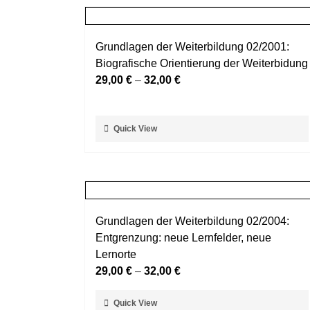
Grundlagen der Weiterbildung 02/2001:
Biografische Orientierung der Weiterbidung
29,00
€
–
32,00
€
Dieses
Quick View
Produkt
weist
mehrere
Varianten
auf.
Grundlagen der Weiterbildung 02/2004:
Die
Entgrenzung: neue Lernfelder, neue
Optionen
Lernorte
können
29,00
€
–
32,00
€
auf
der
Dieses
Quick View
Produktseite