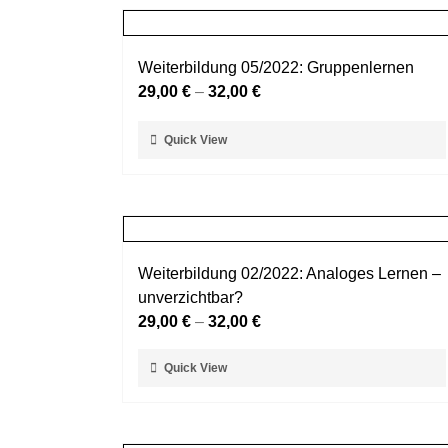
Weiterbildung 05/2022: Gruppenlernen
29,00
€
–
32,00
€
Dieses
Quick View
Produkt
weist
mehrere
Varianten
auf.
Weiterbildung 02/2022: Analoges Lernen –
Die
unverzichtbar?
Optionen
29,00
€
–
32,00
€
können
auf
Dieses
Quick View
der
Produkt
Produktseite
weist
gewählt
mehrere
werden