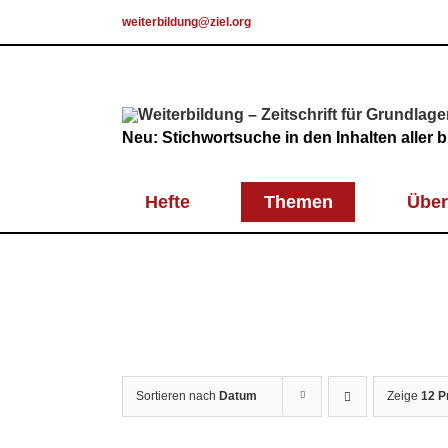
Skip
weiterbildung@ziel.org
to
content
Neu: Stichwortsuche in den Inhalten aller
Hefte
Themen
Über
Sortieren nach
Datum
Zeige
12 P