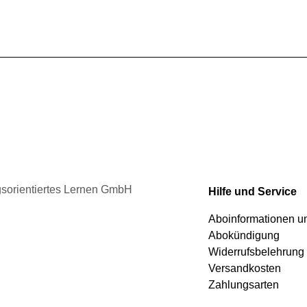
werden
Varianten
auf.
Die
Optionen
können
auf
der
Produktseite
gewählt
werden
ngsorientiertes Lernen GmbH
Hilfe und Service
Aboinformationen 
Abokündigung
Widerrufsbelehrung
Versandkosten
Zahlungsarten