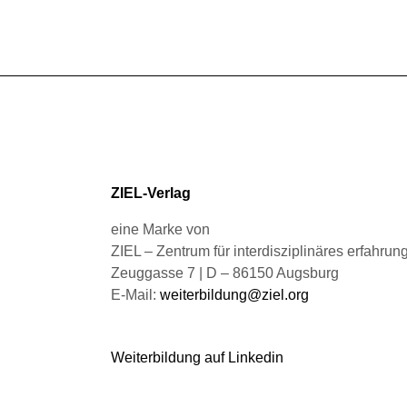
werden
Varianten
auf.
Die
Optionen
können
auf
der
Produktseite
gewählt
ZIEL-Verlag
werden
eine Marke von
ZIEL – Zentrum für interdisziplinäres erfahru
Zeuggasse 7 | D – 86150 Augsburg
E-Mail:
weiterbildung@ziel.org
Weiterbildung auf Linkedin