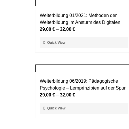
Varianten
auf.
Weiterbildung 01/2021: Methoden der
Die
Weiterbildung im Ansturm des Digitalen
Optionen
29,00
€
–
32,00
€
können
auf
Dieses
Quick View
der
Produkt
Produktseite
weist
gewählt
mehrere
werden
Varianten
auf.
Weiterbildung 06/2019: Pädagogische
Die
Psychologie – Lernprinzipien auf der Spur
Optionen
29,00
€
–
32,00
€
können
auf
Dieses
Quick View
der
Produkt
Produktseite
weist
gewählt
mehrere