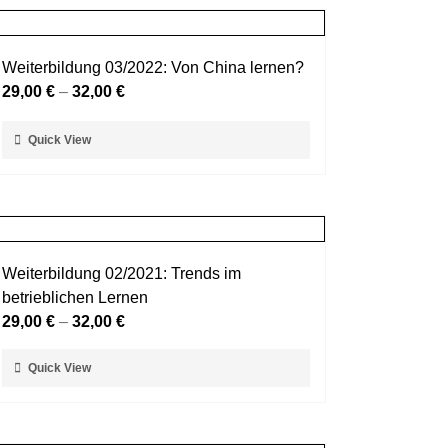
Weiterbildung 03/2022: Von China lernen?
29,00
€
–
32,00
€
Dieses
Quick View
Produkt
weist
mehrere
Varianten
auf.
Weiterbildung 02/2021: Trends im
Die
betrieblichen Lernen
Optionen
29,00
€
–
32,00
€
können
auf
Dieses
Quick View
der
Produkt
Produktseite
weist
gewählt
mehrere
werden