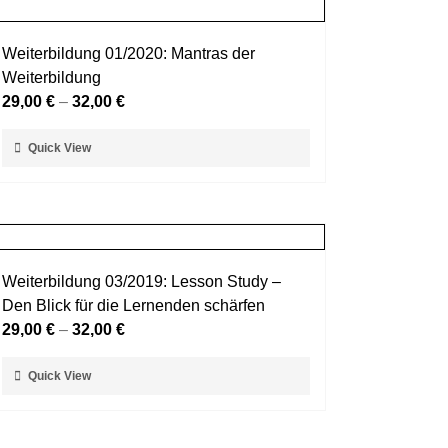
Varianten
auf.
Weiterbildung 01/2020: Mantras der
Die
Weiterbildung
Optionen
29,00
€
–
32,00
€
können
auf
Dieses
Quick View
der
Produkt
Produktseite
weist
gewählt
mehrere
werden
Varianten
auf.
Weiterbildung 03/2019: Lesson Study –
Die
Den Blick für die Lernenden schärfen
Optionen
29,00
€
–
32,00
€
können
auf
Dieses
Quick View
der
Produkt
Produktseite
weist
gewählt
mehrere