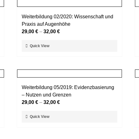
Varianten
auf.
Weiterbildung 02/2020: Wissenschaft und
Die
Praxis auf Augenhöhe
Optionen
29,00
€
–
32,00
€
können
auf
Dieses
Quick View
der
Produkt
Produktseite
weist
gewählt
mehrere
werden
Varianten
auf.
Weiterbildung 05/2019: Evidenzbasierung
Die
– Nutzen und Grenzen
Optionen
29,00
€
–
32,00
€
können
auf
Dieses
Quick View
der
Produkt
Produktseite
weist
gewählt
mehrere