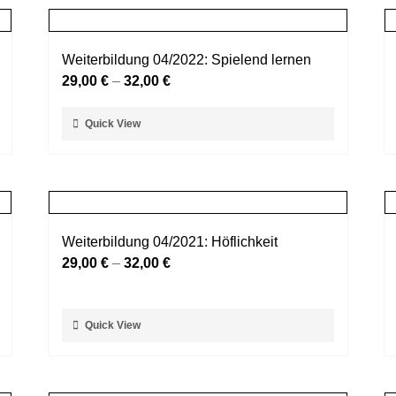
Weiterbildung 04/2022: Spielend lernen
29,00
€
–
32,00
€
Dieses
Quick View
Produkt
weist
mehrere
Varianten
auf.
Weiterbildung 04/2021: Höflichkeit
Die
29,00
€
–
32,00
€
Optionen
können
auf
Dieses
Quick View
der
Produkt
Produktseite
weist
gewählt
mehrere
werden