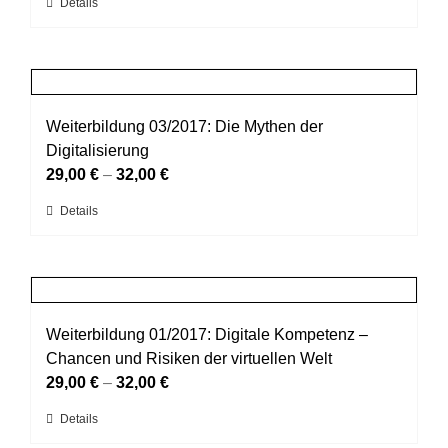
Dieses
Details
auf
Produkt
der
weist
Produktseite
mehrere
gewählt
Varianten
werden
auf.
Weiterbildung 03/2017: Die Mythen der
Die
Digitalisierung
Optionen
29,00
€
–
32,00
€
können
Dieses
Details
auf
Produkt
der
weist
Produktseite
mehrere
gewählt
Varianten
werden
auf.
Weiterbildung 01/2017: Digitale Kompetenz –
Die
Chancen und Risiken der virtuellen Welt
Optionen
29,00
€
–
32,00
€
können
Dieses
Details
auf
Produkt