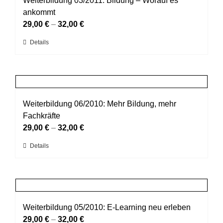
Weiterbildung 03/2011: Bildung – Worauf es
werden
Die
ankommt
Optionen
29,00
€
–
32,00
€
können
Dieses
Details
auf
Produkt
der
weist
Produktseite
mehrere
gewählt
Varianten
werden
auf.
Weiterbildung 06/2010: Mehr Bildung, mehr
Die
Fachkräfte
Optionen
29,00
€
–
32,00
€
können
Dieses
Details
auf
Produkt
der
weist
Produktseite
mehrere
gewählt
Varianten
werden
auf.
Weiterbildung 05/2010: E-Learning neu erleben
Die
29,00
€
–
32,00
€