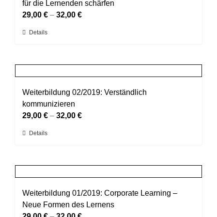
Die
für die Lernenden schärfen
Optionen
29,00
€
–
32,00
€
können
Dieses
Details
auf
Produkt
der
weist
Produktseite
mehrere
gewählt
Varianten
werden
auf.
Weiterbildung 02/2019: Verständlich
Die
kommunizieren
Optionen
29,00
€
–
32,00
€
können
Dieses
Details
auf
Produkt
der
weist
Produktseite
mehrere
gewählt
Varianten
werden
auf.
Weiterbildung 01/2019: Corporate Learning –
Die
Neue Formen des Lernens
Optionen
29,00
€
–
32,00
€