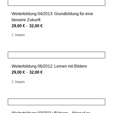
mehrere
Produktseite
Varianten
gewählt
auf.
Weiterbildung 04/2013: Grundbildung für eine
werden
Die
bessere Zukunft
Optionen
29,00
€
–
32,00
€
können
Dieses
Details
auf
Produkt
der
weist
Produktseite
mehrere
gewählt
Varianten
werden
auf.
Weiterbildung 06/2012: Lernen mit Bildern
Die
29,00
€
–
32,00
€
Optionen
Dieses
Details
können
Produkt
auf
weist
der
mehrere
Produktseite
Varianten
gewählt
auf.