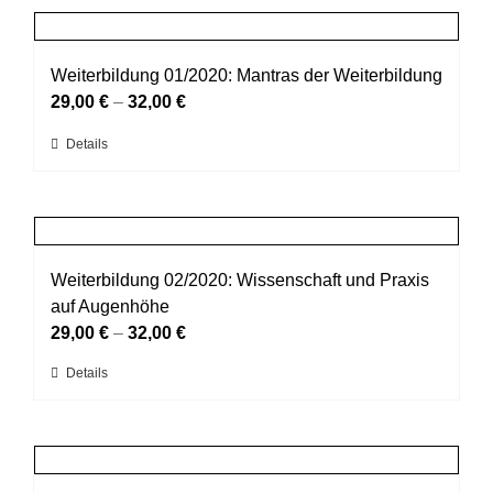
Produktseite
mehrere
gewählt
Varianten
werden
auf.
Weiterbildung 01/2020: Mantras der Weiterbildung
Die
29,00
€
–
32,00
€
Optionen
Dieses
Details
können
Produkt
auf
weist
der
mehrere
Produktseite
Varianten
gewählt
auf.
Weiterbildung 02/2020: Wissenschaft und Praxis
werden
Die
auf Augenhöhe
Optionen
29,00
€
–
32,00
€
können
Dieses
Details
auf
Produkt
der
weist
Produktseite
mehrere
gewählt
Varianten
werden