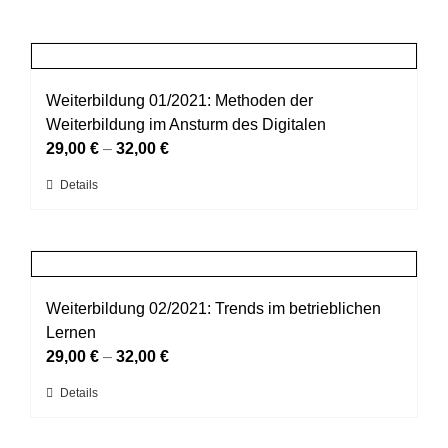
Weiterbildung 01/2021: Methoden der
Weiterbildung im Ansturm des Digitalen
29,00
€
–
32,00
€
Dieses
Details
Produkt
weist
mehrere
Varianten
auf.
Weiterbildung 02/2021: Trends im betrieblichen
Die
Lernen
Optionen
29,00
€
–
32,00
€
können
Dieses
Details
auf
Produkt
der
weist