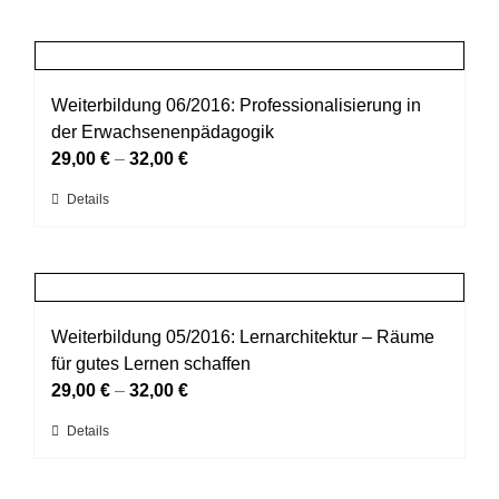
der
weist
Produktseite
mehrere
gewählt
Varianten
werden
auf.
Weiterbildung 06/2016: Professionalisierung in
Die
der Erwachsenenpädagogik
Optionen
29,00
€
–
32,00
€
können
Dieses
Details
auf
Produkt
der
weist
Produktseite
mehrere
gewählt
Varianten
werden
auf.
Weiterbildung 05/2016: Lernarchitektur – Räume
Die
für gutes Lernen schaffen
Optionen
29,00
€
–
32,00
€
können
Dieses
Details
auf
Produkt
der
weist
Produktseite