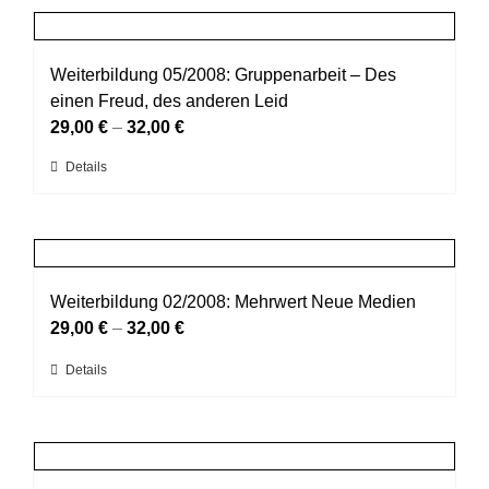
Produktseite
mehrere
gewählt
Varianten
werden
auf.
Weiterbildung 05/2008: Gruppenarbeit – Des
Die
einen Freud, des anderen Leid
Optionen
29,00
€
–
32,00
€
können
Dieses
Details
auf
Produkt
der
weist
Produktseite
mehrere
gewählt
Varianten
werden
auf.
Weiterbildung 02/2008: Mehrwert Neue Medien
Die
29,00
€
–
32,00
€
Optionen
Dieses
Details
können
Produkt
auf
weist
der
mehrere
Produktseite
Varianten
gewählt