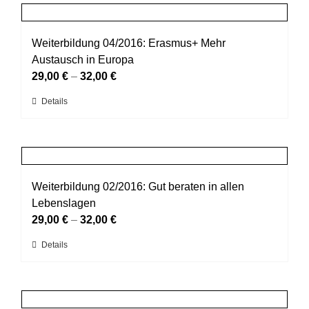
mehrere
gewählt
Varianten
werden
auf.
Weiterbildung 04/2016: Erasmus+ Mehr
Die
Austausch in Europa
Optionen
29,00
€
–
32,00
€
können
Dieses
Details
auf
Produkt
der
weist
Produktseite
mehrere
gewählt
Varianten
werden
auf.
Weiterbildung 02/2016: Gut beraten in allen
Die
Lebenslagen
Optionen
29,00
€
–
32,00
€
können
Dieses
Details
auf
Produkt
der
weist
Produktseite
mehrere
gewählt