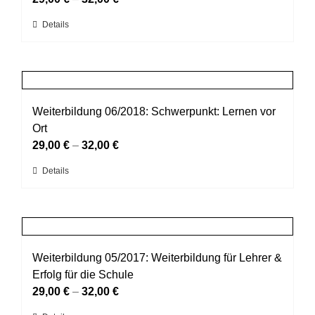
können
Dieses
Details
auf
Produkt
der
weist
Produktseite
mehrere
gewählt
Varianten
werden
auf.
Weiterbildung 06/2018: Schwerpunkt: Lernen vor
Die
Ort
Optionen
29,00
€
–
32,00
€
können
Dieses
Details
auf
Produkt
der
weist
Produktseite
mehrere
gewählt
Varianten
werden
auf.
Weiterbildung 05/2017: Weiterbildung für Lehrer &
Die
Erfolg für die Schule
Optionen
29,00
€
–
32,00
€
können