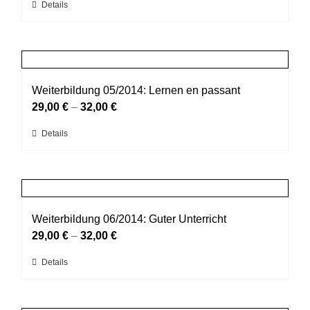
Dieses
Details
auf
Produkt
der
weist
Produktseite
mehrere
gewählt
Varianten
werden
auf.
Weiterbildung 05/2014: Lernen en passant
Die
29,00
€
–
32,00
€
Optionen
Dieses
Details
können
Produkt
auf
weist
der
mehrere
Produktseite
Varianten
gewählt
auf.
Weiterbildung 06/2014: Guter Unterricht
werden
Die
29,00
€
–
32,00
€
Optionen
Dieses
Details
können
Produkt
auf
weist
der