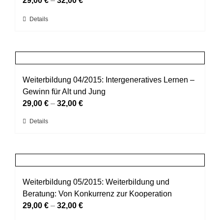
29,00
€
–
32,00
€
Optionen
Dieses
Details
können
Produkt
auf
weist
der
mehrere
Produktseite
Varianten
gewählt
auf.
Weiterbildung 04/2015: Intergeneratives Lernen –
werden
Die
Gewinn für Alt und Jung
Optionen
29,00
€
–
32,00
€
können
Dieses
Details
auf
Produkt
der
weist
Produktseite
mehrere
gewählt
Varianten
werden
auf.
Weiterbildung 05/2015: Weiterbildung und
Die
Beratung: Von Konkurrenz zur Kooperation
Optionen
29,00
€
–
32,00
€
können