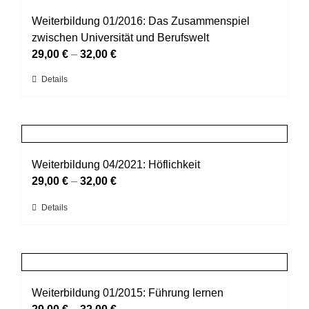
Varianten
werden
auf.
Weiterbildung 01/2016: Das Zusammenspiel
Die
zwischen Universität und Berufswelt
Optionen
29,00
€
–
32,00
€
können
Dieses
Details
auf
Produkt
der
weist
Produktseite
mehrere
gewählt
Varianten
werden
auf.
Weiterbildung 04/2021: Höflichkeit
Die
29,00
€
–
32,00
€
Optionen
Dieses
Details
können
Produkt
auf
weist
der
mehrere
Produktseite
Varianten
gewählt
auf.
Weiterbildung 01/2015: Führung lernen
werden
Die