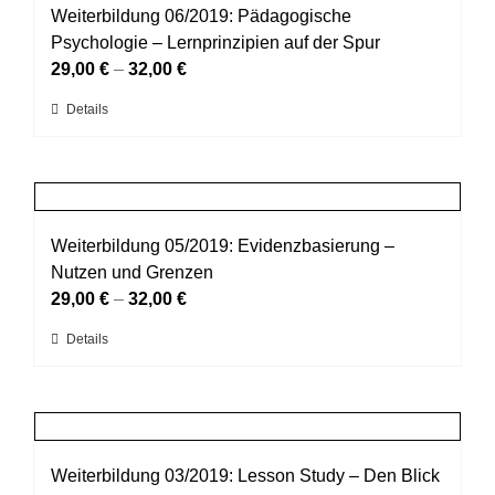
auf.
Weiterbildung 06/2019: Pädagogische
Die
Psychologie – Lernprinzipien auf der Spur
Optionen
29,00
€
–
32,00
€
können
Dieses
Details
auf
Produkt
der
weist
Produktseite
mehrere
gewählt
Varianten
werden
auf.
Weiterbildung 05/2019: Evidenzbasierung –
Die
Nutzen und Grenzen
Optionen
29,00
€
–
32,00
€
können
Dieses
Details
auf
Produkt
der
weist
Produktseite
mehrere
gewählt
Varianten
werden
auf.
Weiterbildung 03/2019: Lesson Study – Den Blick