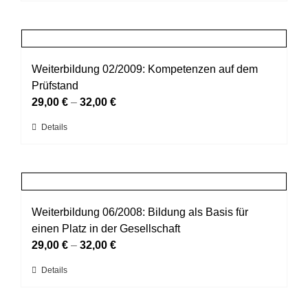
Produkt
der
weist
Produktseite
mehrere
gewählt
Varianten
werden
auf.
Weiterbildung 02/2009: Kompetenzen auf dem
Die
Prüfstand
Optionen
29,00
€
–
32,00
€
können
Dieses
Details
auf
Produkt
der
weist
Produktseite
mehrere
gewählt
Varianten
werden
auf.
Weiterbildung 06/2008: Bildung als Basis für
Die
einen Platz in der Gesellschaft
Optionen
29,00
€
–
32,00
€
können
Dieses
Details
auf
Produkt
der
weist