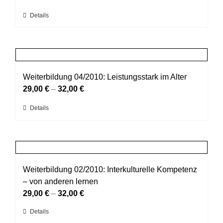
Optionen
Dieses
Details
können
Produkt
auf
weist
der
mehrere
Produktseite
Varianten
gewählt
auf.
Weiterbildung 04/2010: Leistungsstark im Alter
werden
Die
29,00
€
–
32,00
€
Optionen
Dieses
Details
können
Produkt
auf
weist
der
mehrere
Produktseite
Varianten
gewählt
auf.
Weiterbildung 02/2010: Interkulturelle Kompetenz
werden
Die
– von anderen lernen
Optionen
29,00
€
–
32,00
€
können
Dieses
Details
auf