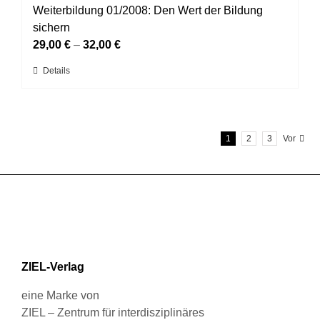
auf.
Weiterbildung 01/2008: Den Wert der Bildung
werden
Die
sichern
Optionen
29,00
€
–
32,00
€
können
Dieses
Details
auf
Produkt
der
weist
Produktseite
mehrere
gewählt
1
2
3
Vor
Varianten
werden
auf.
Die
Optionen
können
auf
der
Produktseite
ZIEL-Verlag
gewählt
werden
eine Marke von
ZIEL – Zentrum für interdisziplinäres