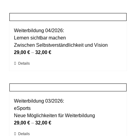
Weiterbildung 04/2026:
Lernen sichtbar machen
Zwischen Selbstverständlichkeit und Vision
29,00
€
–
32,00
€
Dieses
Details
Produkt
weist
mehrere
Varianten
auf.
Weiterbildung 03/2026:
Die
eSports
Optionen
Neue Möglichkeiten für Weiterbildung
können
29,00
€
–
32,00
€
auf
Dieses
Details