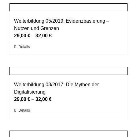
Produktseite
mehrere
gewählt
Varianten
werden
auf.
Weiterbildung 05/2019: Evidenzbasierung –
Die
Nutzen und Grenzen
Optionen
29,00
€
–
32,00
€
können
Dieses
Details
auf
Produkt
der
weist
Produktseite
mehrere
gewählt
Varianten
werden
auf.
Weiterbildung 03/2017: Die Mythen der
Die
Digitalisierung
Optionen
29,00
€
–
32,00
€
können
Dieses
Details
auf
Produkt
der
weist
Produktseite
mehrere
gewählt