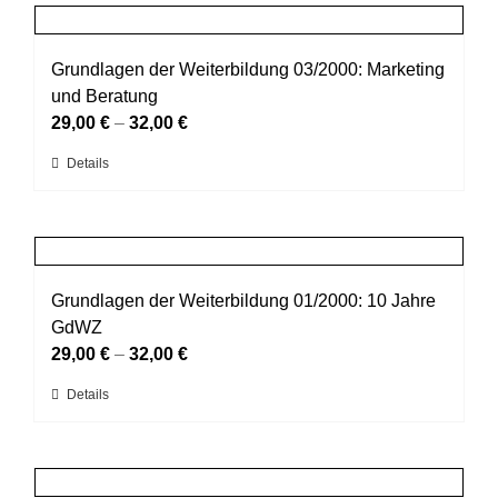
mehrere
gewählt
Varianten
werden
auf.
Grundlagen der Weiterbildung 03/2000: Marketing
Die
und Beratung
Optionen
29,00
€
–
32,00
€
können
Dieses
Details
auf
Produkt
der
weist
Produktseite
mehrere
gewählt
Varianten
werden
auf.
Grundlagen der Weiterbildung 01/2000: 10 Jahre
Die
GdWZ
Optionen
29,00
€
–
32,00
€
können
Dieses
Details
auf
Produkt
der
weist
Produktseite
mehrere
gewählt