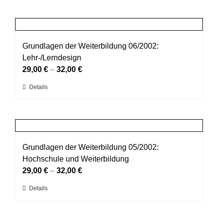
der
weist
Produktseite
mehrere
gewählt
Varianten
werden
auf.
Grundlagen der Weiterbildung 06/2002:
Die
Lehr-/Lerndesign
Optionen
29,00
€
–
32,00
€
können
Dieses
Details
auf
Produkt
der
weist
Produktseite
mehrere
gewählt
Varianten
werden
auf.
Grundlagen der Weiterbildung 05/2002:
Die
Hochschule und Weiterbildung
Optionen
29,00
€
–
32,00
€
können
Dieses
Details
auf
Produkt
der
weist
Produktseite