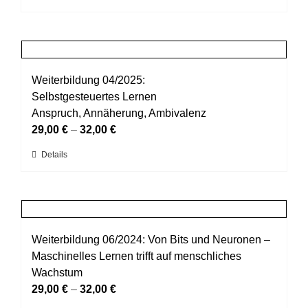
der
Produkt
Produktseite
weist
gewählt
mehrere
werden
Varianten
auf.
Weiterbildung 04/2025:
Die
Selbstgesteuertes Lernen
Optionen
Anspruch, Annäherung, Ambivalenz
können
29,00
€
–
32,00
€
auf
Dieses
Details
der
Produkt
Produktseite
weist
gewählt
mehrere
werden
Varianten
auf.
Weiterbildung 06/2024: Von Bits und Neuronen –
Die
Maschinelles Lernen trifft auf menschliches
Optionen
Wachstum
können
29,00
€
–
32,00
€
auf