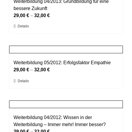
auf.
Weiterbildung 04/2013: Grundbildung für eine
Die
bessere Zukunft
Optionen
29,00
€
–
32,00
€
können
Dieses
Details
auf
Produkt
der
weist
Produktseite
mehrere
gewählt
Varianten
werden
auf.
Weiterbildung 05/2012: Erfolgsfaktor Empathie
Die
29,00
€
–
32,00
€
Optionen
Dieses
Details
können
Produkt
auf
weist
der
mehrere
Produktseite
Varianten
gewählt
auf.
Weiterbildung 04/2012: Wissen in der
werden
Die
Weiterbildung – Immer mehr! Immer besser?
Optionen
29,00
€
–
32,00
€