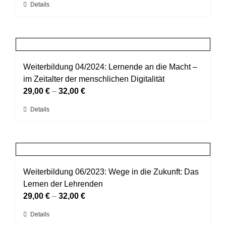
Dieses
Details
der
Produkt
Produktseite
weist
gewählt
mehrere
werden
Varianten
auf.
Weiterbildung 04/2024: Lernende an die Macht –
Die
im Zeitalter der menschlichen Digitalität
Optionen
29,00
€
–
32,00
€
können
Dieses
Details
auf
Produkt
der
weist
Produktseite
mehrere
gewählt
Varianten
werden
auf.
Weiterbildung 06/2023: Wege in die Zukunft: Das
Die
Lernen der Lehrenden
Optionen
29,00
€
–
32,00
€
können
Dieses
Details
auf