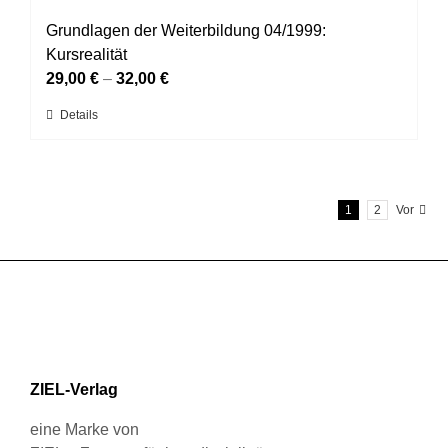
Varianten
werden
auf.
Grundlagen der Weiterbildung 04/1999:
Die
Kursrealität
Optionen
29,00
€
–
32,00
€
können
Dieses
Details
auf
Produkt
der
weist
Produktseite
mehrere
gewählt
1
2
Vor
Varianten
werden
auf.
Die
Optionen
können
auf
der
Produktseite
ZIEL-Verlag
gewählt
werden
eine Marke von