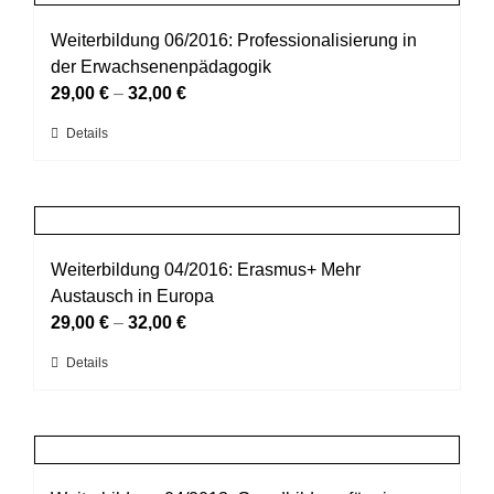
Varianten
werden
auf.
Weiterbildung 06/2016: Professionalisierung in
Die
der Erwachsenenpädagogik
Optionen
29,00
€
–
32,00
€
können
Dieses
Details
auf
Produkt
der
weist
Produktseite
mehrere
gewählt
Varianten
werden
auf.
Weiterbildung 04/2016: Erasmus+ Mehr
Die
Austausch in Europa
Optionen
29,00
€
–
32,00
€
können
Dieses
Details
auf
Produkt
der
weist
Produktseite
mehrere
gewählt
Varianten
werden