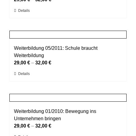
können
Dieses
Details
auf
Produkt
der
weist
Produktseite
mehrere
gewählt
Varianten
werden
auf.
Weiterbildung 05/2011: Schule braucht
Die
Weiterbildung
Optionen
29,00
€
–
32,00
€
können
Dieses
Details
auf
Produkt
der
weist
Produktseite
mehrere
gewählt
Varianten
werden
auf.
Weiterbildung 01/2010: Bewegung ins
Die
Unternehmen bringen
Optionen
29,00
€
–
32,00
€
können