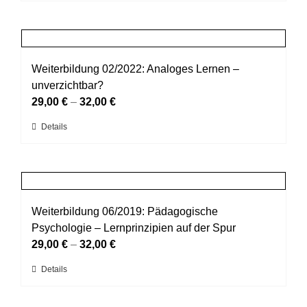
Produkt
der
weist
Produktseite
mehrere
gewählt
Varianten
werden
auf.
Weiterbildung 02/2022: Analoges Lernen –
Die
unverzichtbar?
Optionen
29,00
€
–
32,00
€
können
Dieses
Details
auf
Produkt
der
weist
Produktseite
mehrere
gewählt
Varianten
werden
auf.
Weiterbildung 06/2019: Pädagogische
Die
Psychologie – Lernprinzipien auf der Spur
Optionen
29,00
€
–
32,00
€
können
Dieses
Details
auf
Produkt
der
weist