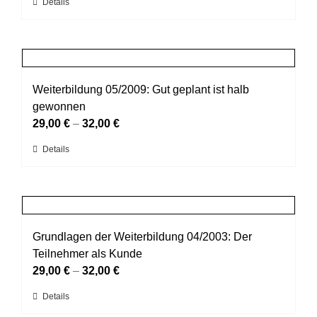
Dieses
Details
auf
Produkt
der
weist
Produktseite
mehrere
gewählt
Varianten
werden
auf.
Weiterbildung 05/2009: Gut geplant ist halb
Die
gewonnen
Optionen
29,00
€
–
32,00
€
können
Dieses
Details
auf
Produkt
der
weist
Produktseite
mehrere
gewählt
Varianten
werden
auf.
Grundlagen der Weiterbildung 04/2003: Der
Die
Teilnehmer als Kunde
Optionen
29,00
€
–
32,00
€
können
Dieses
Details
auf
Produkt