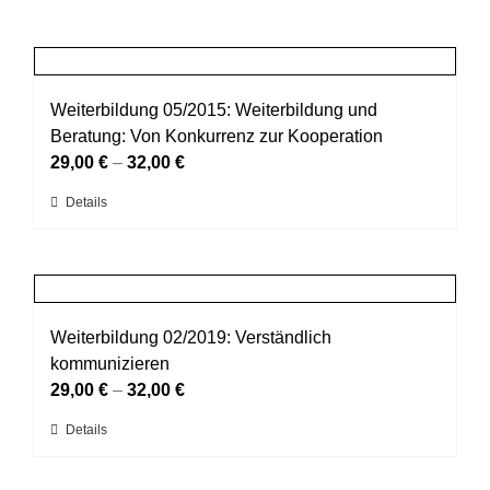
Weiterbildung 05/2015: Weiterbildung und
Beratung: Von Konkurrenz zur Kooperation
29,00
€
–
32,00
€
Dieses
Details
Produkt
weist
mehrere
Varianten
auf.
Weiterbildung 02/2019: Verständlich
Die
kommunizieren
Optionen
29,00
€
–
32,00
€
können
Dieses
Details
auf
Produkt
der
weist