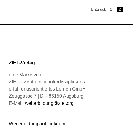
mehrere
werden
Zurück
1
2
Varianten
auf.
Die
Optionen
können
auf
der
Produktseite
ZIEL-Verlag
gewählt
werden
eine Marke von
ZIEL – Zentrum für interdisziplinäres
erfahrungsorientiertes Lernen GmbH
Zeuggasse 7 | D – 86150 Augsburg
E-Mail:
weiterbildung@ziel.org
Weiterbildung auf Linkedin