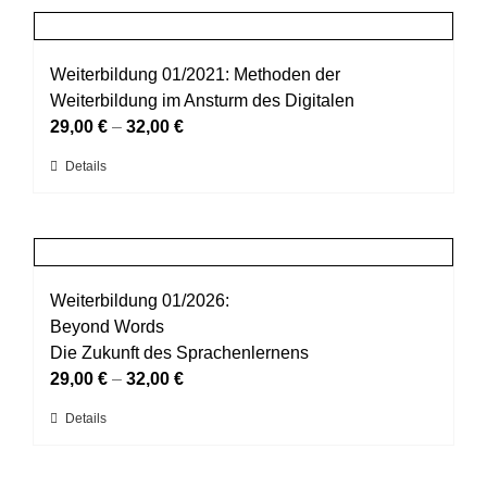
Produktseite
mehrere
gewählt
Varianten
werden
auf.
Weiterbildung 01/2021: Methoden der
Die
Weiterbildung im Ansturm des Digitalen
Optionen
29,00
€
–
32,00
€
können
Dieses
Details
auf
Produkt
der
weist
Produktseite
mehrere
gewählt
Varianten
werden
auf.
Weiterbildung 01/2026:
Die
Beyond Words
Optionen
Die Zukunft des Sprachenlernens
können
29,00
€
–
32,00
€
auf
Dieses
Details
der
Produkt
Produktseite
weist
gewählt