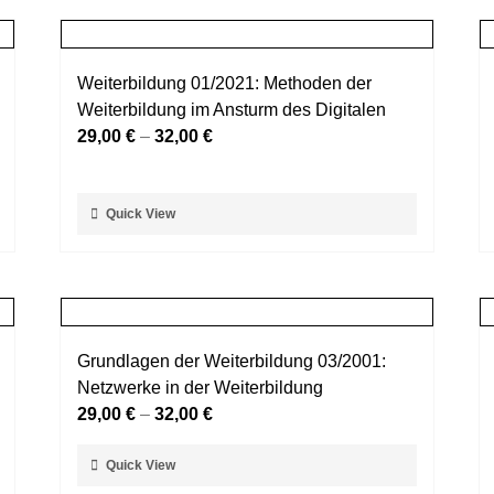
mehrere
werden
Varianten
auf.
Weiterbildung 01/2021: Methoden der
Die
Weiterbildung im Ansturm des Digitalen
Optionen
29,00
€
–
32,00
€
können
auf
der
Dieses
Quick View
Produktseite
Produkt
gewählt
weist
werden
mehrere
Varianten
auf.
Grundlagen der Weiterbildung 03/2001:
Die
Netzwerke in der Weiterbildung
Optionen
29,00
€
–
32,00
€
können
auf
Dieses
Quick View
der
Produkt