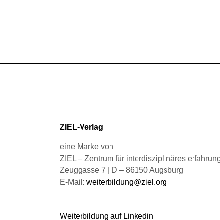
Produktseite
weist
gewählt
mehrere
werden
Varianten
auf.
Die
Optionen
können
auf
der
Produktseite
gewählt
ZIEL-Verlag
werden
eine Marke von
ZIEL – Zentrum für interdisziplinäres erfahru
Zeuggasse 7 | D – 86150 Augsburg
E-Mail:
weiterbildung@ziel.org
Weiterbildung auf Linkedin