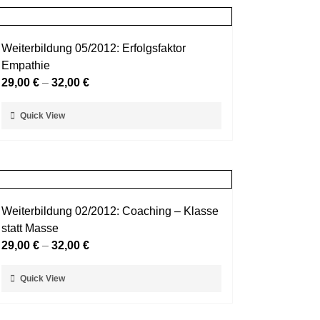
Weiterbildung 05/2012: Erfolgsfaktor
Empathie
29,00
€
–
32,00
€
Dieses
Quick View
Produkt
weist
mehrere
Varianten
auf.
Weiterbildung 02/2012: Coaching – Klasse
Die
statt Masse
Optionen
29,00
€
–
32,00
€
können
auf
Dieses
Quick View
der
Produkt
Produktseite
weist
gewählt