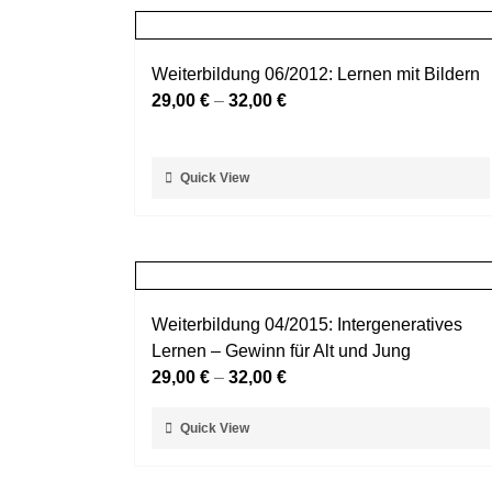
Weiterbildung 06/2012: Lernen mit Bildern
29,00
€
–
32,00
€
Dieses
Quick View
Produkt
weist
mehrere
Varianten
auf.
Weiterbildung 04/2015: Intergeneratives
Die
Lernen – Gewinn für Alt und Jung
Optionen
29,00
€
–
32,00
€
können
auf
Dieses
Quick View
der
Produkt
Produktseite
weist
gewählt