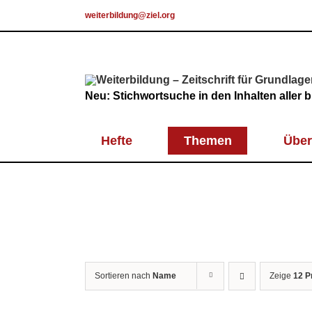
Skip
weiterbildung@ziel.org
to
content
Neu: Stichwortsuche in den Inhalten aller
Hefte
Themen
Über
Sortieren nach
Name
Zeige
12 P