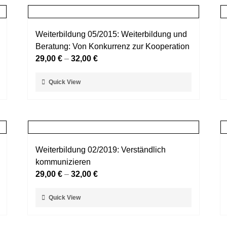
Weiterbildung 05/2015: Weiterbildung und
Beratung: Von Konkurrenz zur Kooperation
29,00
€
–
32,00
€
Dieses
Quick View
Produkt
weist
mehrere
Varianten
auf.
Weiterbildung 02/2019: Verständlich
Die
kommunizieren
Optionen
29,00
€
–
32,00
€
können
auf
Dieses
Quick View
der
Produkt
Produktseite
weist
gewählt