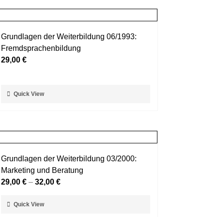
mehrere
werden
Varianten
auf.
Grundlagen der Weiterbildung 06/1993:
Die
Fremdsprachenbildung
Optionen
29,00
€
können
auf
der
Dieses
Quick View
Produktseite
Produkt
gewählt
weist
werden
mehrere
Varianten
auf.
Grundlagen der Weiterbildung 03/2000:
Die
Marketing und Beratung
Optionen
29,00
€
–
32,00
€
können
auf
Dieses
Quick View
der
Produkt