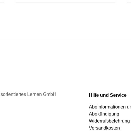
Produktseite
weist
gewählt
mehrere
werden
Varianten
auf.
Die
Optionen
können
auf
der
Produktseite
gewählt
werden
ngsorientiertes Lernen GmbH
Hilfe und Service
Aboinformationen 
Abokündigung
Widerrufsbelehrung
Versandkosten