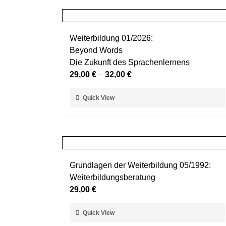
mehrere
werden
Varianten
auf.
Weiterbildung 01/2026:
Die
Beyond Words
Optionen
Die Zukunft des Sprachenlernens
können
29,00
€
–
32,00
€
auf
der
Dieses
Quick View
Produktseite
Produkt
gewählt
weist
werden
mehrere
Varianten
auf.
Grundlagen der Weiterbildung 05/1992:
Die
Weiterbildungsberatung
Optionen
29,00
€
können
auf
Dieses
Quick View
der
Produkt