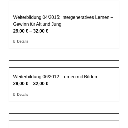
mehrere
gewählt
Varianten
werden
auf.
Weiterbildung 04/2015: Intergeneratives Lernen –
Die
Gewinn für Alt und Jung
Optionen
29,00
€
–
32,00
€
können
Dieses
Details
auf
Produkt
der
weist
Produktseite
mehrere
gewählt
Varianten
werden
auf.
Weiterbildung 06/2012: Lernen mit Bildern
Die
29,00
€
–
32,00
€
Optionen
Dieses
Details
können
Produkt
auf
weist
der
mehrere
Produktseite
Varianten
gewählt