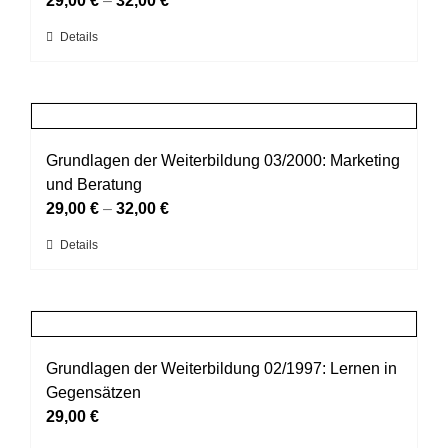
29,00
€
–
32,00
€
können
Dieses
Details
auf
Produkt
der
weist
Produktseite
mehrere
gewählt
Varianten
werden
auf.
Grundlagen der Weiterbildung 03/2000: Marketing
Die
und Beratung
Optionen
29,00
€
–
32,00
€
können
Dieses
Details
auf
Produkt
der
weist
Produktseite
mehrere
gewählt
Varianten
werden
auf.
Grundlagen der Weiterbildung 02/1997: Lernen in
Die
Gegensätzen
Optionen
29,00
€
können