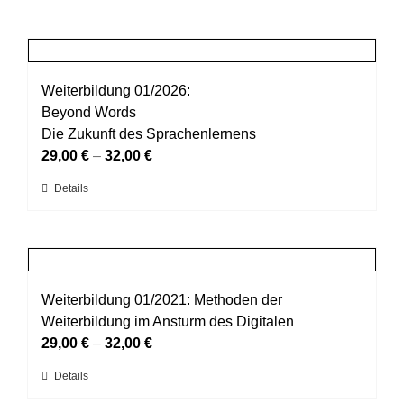
Weiterbildung 01/2026:
Beyond Words
Die Zukunft des Sprachenlernens
29,00
€
–
32,00
€
Dieses
Details
Produkt
weist
mehrere
Varianten
auf.
Weiterbildung 01/2021: Methoden der
Die
Weiterbildung im Ansturm des Digitalen
Optionen
29,00
€
–
32,00
€
können
Dieses
Details
auf
Produkt