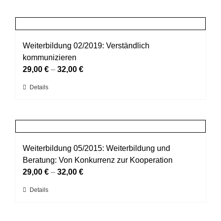
der
weist
Produktseite
mehrere
gewählt
Varianten
werden
auf.
Weiterbildung 02/2019: Verständlich
Die
kommunizieren
Optionen
29,00
€
–
32,00
€
können
Dieses
Details
auf
Produkt
der
weist
Produktseite
mehrere
gewählt
Varianten
werden
auf.
Weiterbildung 05/2015: Weiterbildung und
Die
Beratung: Von Konkurrenz zur Kooperation
Optionen
29,00
€
–
32,00
€
können
Dieses
Details
auf
Produkt
der
weist
Produktseite