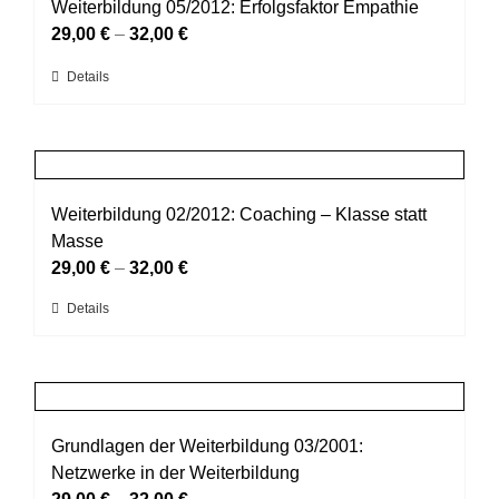
auf.
Weiterbildung 05/2012: Erfolgsfaktor Empathie
werden
Die
29,00
€
–
32,00
€
Optionen
Dieses
Details
können
Produkt
auf
weist
der
mehrere
Produktseite
Varianten
gewählt
auf.
Weiterbildung 02/2012: Coaching – Klasse statt
werden
Die
Masse
Optionen
29,00
€
–
32,00
€
können
Dieses
Details
auf
Produkt
der
weist
Produktseite
mehrere
gewählt
Varianten
werden
auf.
Grundlagen der Weiterbildung 03/2001:
Die
Netzwerke in der Weiterbildung
Optionen