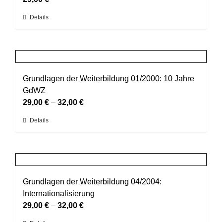
können
Dieses
Details
auf
Produkt
der
weist
Produktseite
mehrere
gewählt
Varianten
werden
auf.
Grundlagen der Weiterbildung 01/2000: 10 Jahre
Die
GdWZ
Optionen
29,00
€
–
32,00
€
können
Dieses
Details
auf
Produkt
der
weist
Produktseite
mehrere
gewählt
Varianten
werden
auf.
Grundlagen der Weiterbildung 04/2004:
Die
Internationalisierung
Optionen
29,00
€
–
32,00
€
können