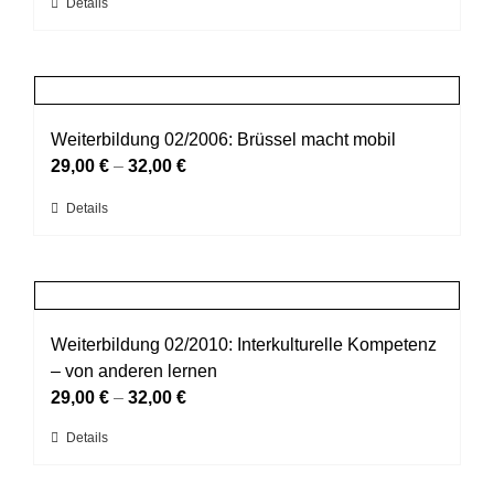
Dieses
Details
auf
Produkt
der
weist
Produktseite
mehrere
gewählt
Varianten
werden
auf.
Weiterbildung 02/2006: Brüssel macht mobil
Die
29,00
€
–
32,00
€
Optionen
Dieses
Details
können
Produkt
auf
weist
der
mehrere
Produktseite
Varianten
gewählt
auf.
Weiterbildung 02/2010: Interkulturelle Kompetenz
werden
Die
– von anderen lernen
Optionen
29,00
€
–
32,00
€
können
Dieses
Details
auf
Produkt
der
weist