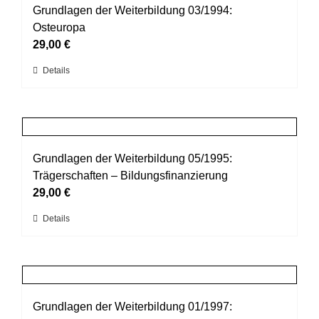
auf.
Grundlagen der Weiterbildung 03/1994:
Die
Osteuropa
Optionen
29,00
€
können
Dieses
Details
auf
Produkt
der
weist
Produktseite
mehrere
gewählt
Varianten
werden
auf.
Grundlagen der Weiterbildung 05/1995:
Die
Trägerschaften – Bildungsfinanzierung
Optionen
29,00
€
können
Dieses
Details
auf
Produkt
der
weist
Produktseite
mehrere
gewählt
Varianten
werden
auf.
Grundlagen der Weiterbildung 01/1997: