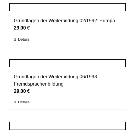
Produktseite
mehrere
gewählt
Varianten
werden
auf.
Grundlagen der Weiterbildung 02/1992: Europa
Die
29,00
€
Optionen
Dieses
Details
können
Produkt
auf
weist
der
mehrere
Produktseite
Varianten
gewählt
auf.
Grundlagen der Weiterbildung 06/1993:
werden
Die
Fremdsprachenbildung
Optionen
29,00
€
können
Dieses
Details
auf
Produkt
der
weist
Produktseite
mehrere
gewählt
Varianten
werden