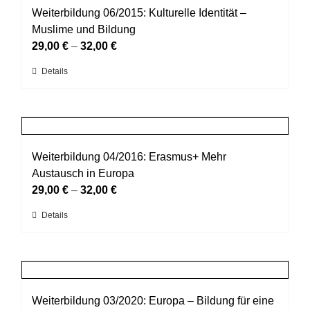
auf.
Weiterbildung 06/2015: Kulturelle Identität –
werden
Die
Muslime und Bildung
Optionen
29,00
€
–
32,00
€
können
Dieses
Details
auf
Produkt
der
weist
Produktseite
mehrere
gewählt
Varianten
werden
auf.
Weiterbildung 04/2016: Erasmus+ Mehr
Die
Austausch in Europa
Optionen
29,00
€
–
32,00
€
können
Dieses
Details
auf
Produkt
der
weist
Produktseite
mehrere
gewählt
Varianten
werden
auf.
Weiterbildung 03/2020: Europa – Bildung für eine