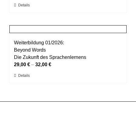
Optionen
Dieses
Details
können
Produkt
auf
weist
der
mehrere
Produktseite
Varianten
gewählt
auf.
Weiterbildung 01/2026:
werden
Die
Beyond Words
Optionen
Die Zukunft des Sprachenlernens
können
29,00
€
–
32,00
€
auf
Dieses
Details
der
Produkt
Produktseite
weist
gewählt
mehrere
werden
Varianten
auf.
Die
Optionen
können