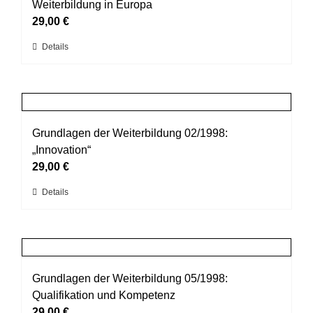
Die
Weiterbildung in Europa
Optionen
29,00
€
können
Dieses
Details
auf
Produkt
der
weist
Produktseite
mehrere
gewählt
Varianten
werden
auf.
Grundlagen der Weiterbildung 02/1998:
Die
„Innovation“
Optionen
29,00
€
können
Dieses
Details
auf
Produkt
der
weist
Produktseite
mehrere
gewählt
Varianten
werden
auf.
Grundlagen der Weiterbildung 05/1998:
Die
Qualifikation und Kompetenz
Optionen
29,00
€