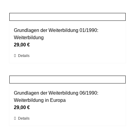
Grundlagen der Weiterbildung 01/1990:
Weiterbildung
29,00
€
Dieses
Details
Produkt
weist
mehrere
Varianten
auf.
Grundlagen der Weiterbildung 06/1990:
Die
Weiterbildung in Europa
Optionen
29,00
€
können
Dieses
Details
auf
Produkt
der
weist