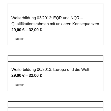
Produktseite
mehrere
gewählt
Varianten
werden
auf.
Weiterbildung 03/2012: EQR und NQR –
Die
Qualifikationsrahmen mit unklaren Konsequenzen
Optionen
29,00
€
–
32,00
€
können
Dieses
Details
auf
Produkt
der
weist
Produktseite
mehrere
gewählt
Varianten
werden
auf.
Weiterbildung 06/2013: Europa und die Welt
Die
29,00
€
–
32,00
€
Optionen
Dieses
Details
können
Produkt
auf
weist
der
mehrere
Produktseite
Varianten
gewählt