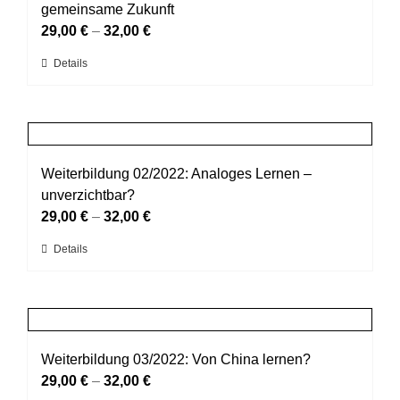
Die
gemeinsame Zukunft
Optionen
29,00
€
–
32,00
€
können
Dieses
Details
auf
Produkt
der
weist
Produktseite
mehrere
gewählt
Varianten
werden
auf.
Weiterbildung 02/2022: Analoges Lernen –
Die
unverzichtbar?
Optionen
29,00
€
–
32,00
€
können
Dieses
Details
auf
Produkt
der
weist
Produktseite
mehrere
gewählt
Varianten
werden
auf.
Weiterbildung 03/2022: Von China lernen?
Die
29,00
€
–
32,00
€