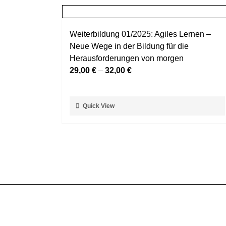
Weiterbildung 01/2025: Agiles Lernen –
Neue Wege in der Bildung für die
Herausforderungen von morgen
29,00
€
–
32,00
€
Dieses
Quick View
Produkt
weist
mehrere
Varianten
auf.
Die
Optionen
können
auf
der