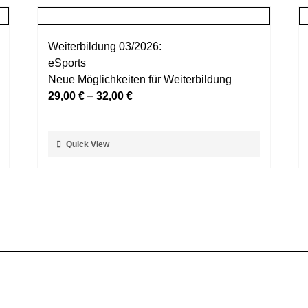
Weiterbildung 03/2026:
eSports
Neue Möglichkeiten für Weiterbildung
29,00
€
–
32,00
€
Dieses
Quick View
Produkt
weist
mehrere
Varianten
auf.
Die
Optionen
können
auf
der