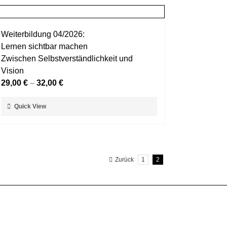
Weiterbildung 04/2026:
Lernen sichtbar machen
Zwischen Selbstverständlichkeit und
Vision
29,00
€
–
32,00
€
Dieses
Quick View
Produkt
weist
mehrere
Varianten
Zurück
1
2
auf.
Die
Optionen
können
auf
der