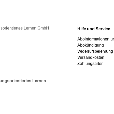
Produktseite
gewählt
werden
ngsorientiertes Lernen GmbH
Hilfe und Service
Aboinformationen 
Abokündigung
Widerrufsbelehrung
Versandkosten
Zahlungsarten
rungsorientiertes Lernen