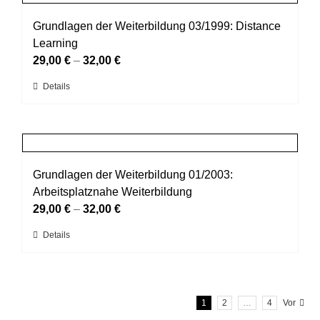
Varianten
werden
auf.
Grundlagen der Weiterbildung 03/1999: Distance
Die
Learning
Optionen
29,00
€
–
32,00
€
können
Dieses
Details
auf
Produkt
der
weist
Produktseite
mehrere
gewählt
Varianten
werden
auf.
Grundlagen der Weiterbildung 01/2003:
Die
Arbeitsplatznahe Weiterbildung
Optionen
29,00
€
–
32,00
€
können
Dieses
Details
auf
Produkt
der
weist
Produktseite
mehrere
gewählt
1
2
…
4
Vor
Varianten
werden