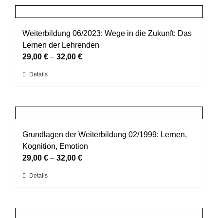
Produktseite
mehrere
gewählt
Varianten
werden
auf.
Weiterbildung 06/2023: Wege in die Zukunft: Das
Die
Lernen der Lehrenden
Optionen
29,00
€
–
32,00
€
können
Dieses
Details
auf
Produkt
der
weist
Produktseite
mehrere
gewählt
Varianten
werden
auf.
Grundlagen der Weiterbildung 02/1999: Lernen,
Die
Kognition, Emotion
Optionen
29,00
€
–
32,00
€
können
Dieses
Details
auf
Produkt
der
weist
Produktseite
mehrere
gewählt