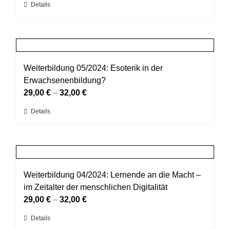
Dieses
Details
der
Produkt
Produktseite
weist
gewählt
mehrere
werden
Varianten
auf.
Weiterbildung 05/2024: Esoterik in der
Die
Erwachsenenbildung?
Optionen
29,00
€
–
32,00
€
können
Dieses
Details
auf
Produkt
der
weist
Produktseite
mehrere
gewählt
Varianten
werden
auf.
Weiterbildung 04/2024: Lernende an die Macht –
Die
im Zeitalter der menschlichen Digitalität
Optionen
29,00
€
–
32,00
€
können
Dieses
Details
auf