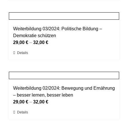
Produkt
der
weist
Produktseite
mehrere
gewählt
Varianten
werden
auf.
Weiterbildung 03/2024: Politische Bildung –
Die
Demokratie schützen
Optionen
29,00
€
–
32,00
€
können
Dieses
Details
auf
Produkt
der
weist
Produktseite
mehrere
gewählt
Varianten
werden
auf.
Weiterbildung 02/2024: Bewegung und Ernährung
Die
– besser lernen, besser leben
Optionen
29,00
€
–
32,00
€
können
Dieses
Details
auf
Produkt
der
weist