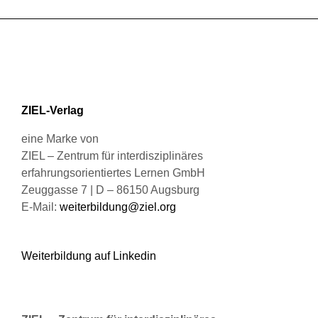
auf.
Die
Optionen
können
auf
der
Produktseite
ZIEL-Verlag
gewählt
werden
eine Marke von
ZIEL – Zentrum für interdisziplinäres
erfahrungsorientiertes Lernen GmbH
Zeuggasse 7 | D – 86150 Augsburg
E-Mail:
weiterbildung@ziel.org
Weiterbildung auf Linkedin