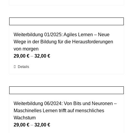
der
Produkt
Produktseite
weist
gewählt
mehrere
werden
Varianten
auf.
Weiterbildung 01/2025: Agiles Lernen – Neue
Die
Wege in der Bildung für die Herausforderungen
Optionen
von morgen
können
29,00
€
–
32,00
€
auf
Dieses
Details
der
Produkt
Produktseite
weist
gewählt
mehrere
werden
Varianten
auf.
Weiterbildung 06/2024: Von Bits und Neuronen –
Die
Maschinelles Lernen trifft auf menschliches
Optionen
Wachstum
können
29,00
€
–
32,00
€
auf