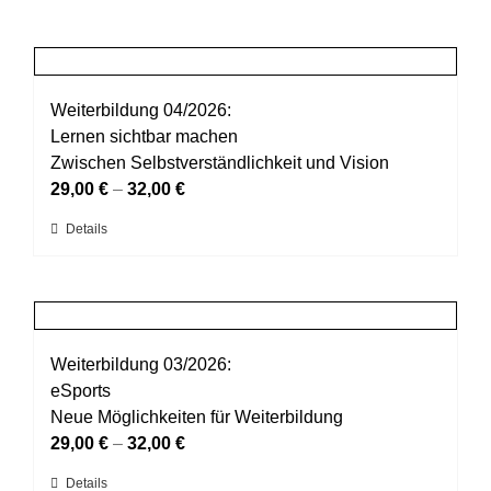
Weiterbildung 04/2026:
Lernen sichtbar machen
Zwischen Selbstverständlichkeit und Vision
29,00
€
–
32,00
€
Dieses
Details
Produkt
weist
mehrere
Varianten
auf.
Weiterbildung 03/2026:
Die
eSports
Optionen
Neue Möglichkeiten für Weiterbildung
können
29,00
€
–
32,00
€
auf
Dieses
Details