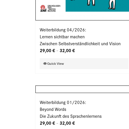
Weiterbildung 04/2026:
Lernen sichtbar machen
Zwischen Selbstverständlichkeit und Vision
29,00
€
32,00
€
–
Dieses
Quick View
Produkt
weist
mehrere
Varianten
auf.
Weiterbildung 01/2026:
Die
Beyond Words
Optionen
Die Zukunft des Sprachenlernens
können
29,00
€
32,00
€
–
auf