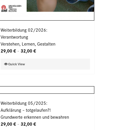
Weiterbildung 02/2026:
Verantwortung
Verstehen, Lernen, Gestalten
29,00
€
32,00
€
–
Dieses
Quick View
Produkt
weist
mehrere
Varianten
auf.
Weiterbildung 05/2025:
Die
Aufklärung – totgelaufen?!
Optionen
Grundwerte erkennen und bewahren
können
29,00
€
32,00
€
–
auf