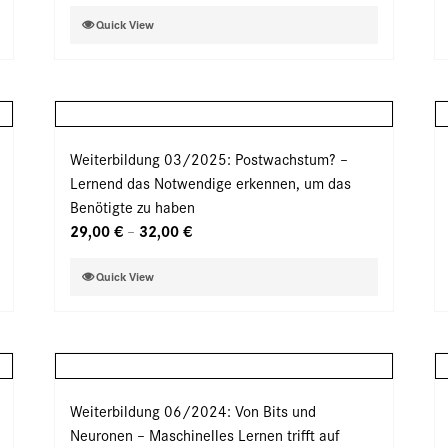
der
Dieses
Quick View
Produktseite
Produkt
gewählt
weist
werden
mehrere
Varianten
auf.
Weiterbildung 03/2025: Postwachstum? –
Die
Lernend das Notwendige erkennen, um das
Optionen
Benötigte zu haben
können
29,00
€
32,00
€
–
auf
der
Dieses
Quick View
Produktseite
Produkt
gewählt
weist
werden
mehrere
Varianten
auf.
Weiterbildung 06/2024: Von Bits und
Die
Neuronen – Maschinelles Lernen trifft auf
Optionen