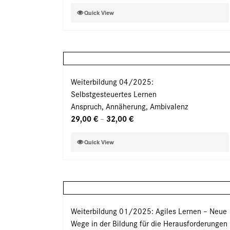
der
Dieses
Quick View
Produktseite
Produkt
gewählt
weist
werden
mehrere
Varianten
auf.
Weiterbildung 04/2025:
Die
Selbstgesteuertes Lernen
Optionen
Anspruch, Annäherung, Ambivalenz
können
29,00
€
32,00
€
–
auf
der
Dieses
Quick View
Produktseite
Produkt
gewählt
weist
werden
mehrere
Varianten
auf.
Weiterbildung 01/2025: Agiles Lernen – Neue
Die
Wege in der Bildung für die Herausforderungen
Optionen