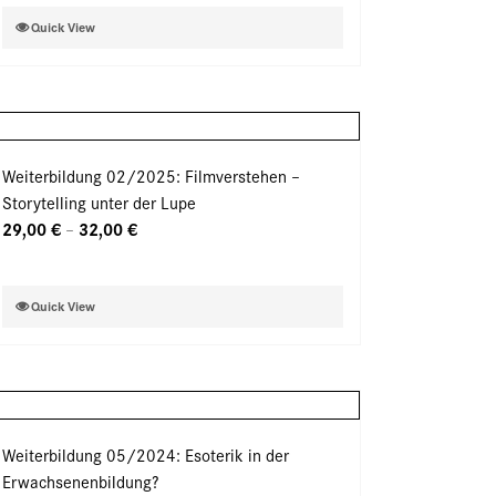
der
Dieses
Quick View
Produktseite
Produkt
gewählt
weist
werden
mehrere
Varianten
auf.
Weiterbildung 02/2025: Filmverstehen –
Die
Storytelling unter der Lupe
Optionen
29,00
€
32,00
€
–
können
auf
der
Dieses
Quick View
Produktseite
Produkt
gewählt
weist
werden
mehrere
Varianten
auf.
Weiterbildung 05/2024: Esoterik in der
Die
Erwachsenenbildung?
Optionen