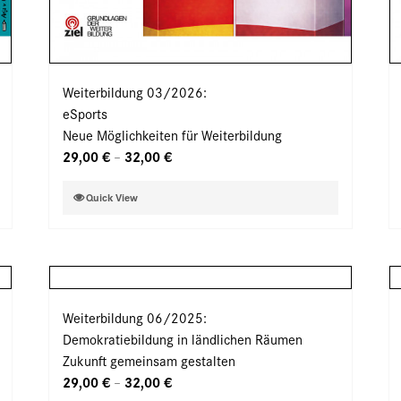
Weiterbildung 03/2026:
eSports
Neue Möglichkeiten für Weiterbildung
29,00
€
32,00
€
–
Dieses
Quick View
Produkt
weist
mehrere
Varianten
auf.
Weiterbildung 06/2025:
Die
Demokratiebildung in ländlichen Räumen
Optionen
Zukunft gemeinsam gestalten
können
29,00
€
32,00
€
–
auf