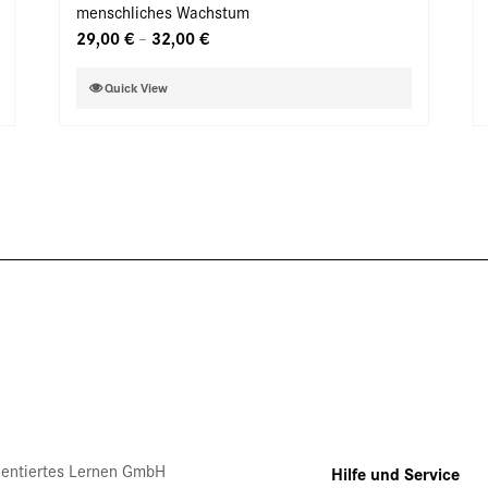
menschliches Wachstum
können
29,00
€
32,00
€
–
auf
der
Dieses
Quick View
Produktseite
Produkt
gewählt
weist
werden
mehrere
Varianten
auf.
Die
Optionen
können
auf
der
Produktseite
gewählt
werden
rientiertes Lernen GmbH
Hilfe und Service