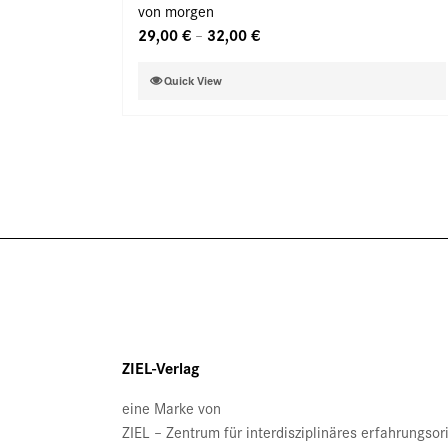
von morgen
können
29,00
€
32,00
€
–
auf
der
Dieses
Quick View
Produktseite
Produkt
gewählt
weist
werden
mehrere
Varianten
auf.
Die
Optionen
können
auf
der
Produktseite
gewählt
ZIEL-Verlag
werden
eine Marke von
ZIEL – Zentrum für interdisziplinäres erfahrungso