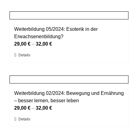
Produktseite
weist
gewählt
mehrere
werden
Varianten
auf.
Weiterbildung 05/2024: Esoterik in der
Die
Erwachsenenbildung?
Optionen
29,00
€
–
32,00
€
können
Dieses
Details
auf
Produkt
der
weist
Produktseite
mehrere
gewählt
Varianten
werden
auf.
Weiterbildung 02/2024: Bewegung und Ernährung
Die
– besser lernen, besser leben
Optionen
29,00
€
–
32,00
€
können
Dieses
Details
auf
Produkt
der
weist
Produktseite