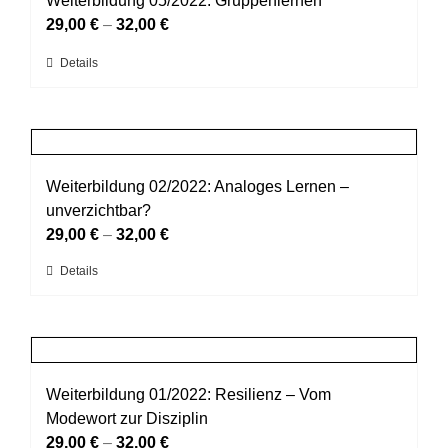
Weiterbildung 05/2022: Gruppenlernen
Die
29,00
€
–
32,00
€
Optionen
Dieses
Details
können
Produkt
auf
weist
der
mehrere
Produktseite
Varianten
gewählt
auf.
Weiterbildung 02/2022: Analoges Lernen –
werden
Die
unverzichtbar?
Optionen
29,00
€
–
32,00
€
können
Dieses
Details
auf
Produkt
der
weist
Produktseite
mehrere
gewählt
Varianten
werden
auf.
Weiterbildung 01/2022: Resilienz – Vom
Die
Modewort zur Disziplin
Optionen
29,00
€
–
32,00
€