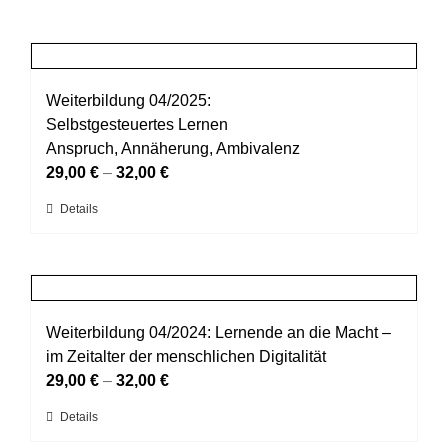
Weiterbildung 04/2025:
Selbstgesteuertes Lernen
Anspruch, Annäherung, Ambivalenz
29,00
€
–
32,00
€
Dieses
Details
Produkt
weist
mehrere
Varianten
auf.
Weiterbildung 04/2024: Lernende an die Macht –
Die
im Zeitalter der menschlichen Digitalität
Optionen
29,00
€
–
32,00
€
können
Dieses
Details
auf
Produkt