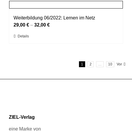
mehrere
gewählt
Varianten
werden
auf.
Weiterbildung 06/2022: Lernen im Netz
Die
29,00
€
–
32,00
€
Optionen
Dieses
Details
können
Produkt
auf
weist
der
mehrere
Produktseite
1
2
…
10
Vor
Varianten
gewählt
auf.
werden
Die
Optionen
können
auf
der
Produktseite
ZIEL-Verlag
gewählt
werden
eine Marke von