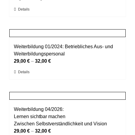
können
Dieses
Details
auf
Produkt
der
weist
Produktseite
mehrere
gewählt
Varianten
werden
auf.
Weiterbildung 01/2024: Betriebliches Aus- und
Die
Weiterbildungspersonal
Optionen
29,00
€
–
32,00
€
können
Dieses
Details
auf
Produkt
der
weist
Produktseite
mehrere
gewählt
Varianten
werden
auf.
Weiterbildung 04/2026:
Die
Lernen sichtbar machen
Optionen
Zwischen Selbstverständlichkeit und Vision
können
29,00
€
–
32,00
€