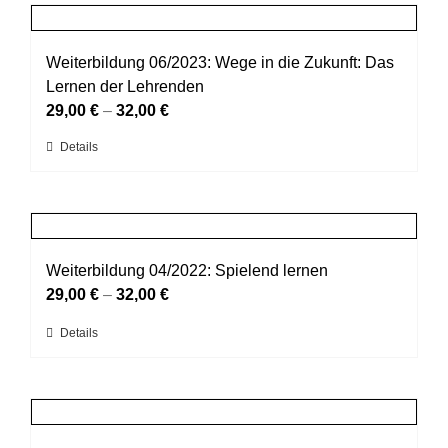
mehrere
gewählt
Varianten
werden
auf.
Weiterbildung 06/2023: Wege in die Zukunft: Das
Die
Lernen der Lehrenden
Optionen
29,00
€
–
32,00
€
können
Dieses
Details
auf
Produkt
der
weist
Produktseite
mehrere
gewählt
Varianten
werden
auf.
Weiterbildung 04/2022: Spielend lernen
Die
29,00
€
–
32,00
€
Optionen
Dieses
Details
können
Produkt
auf
weist
der
mehrere
Produktseite
Varianten
gewählt