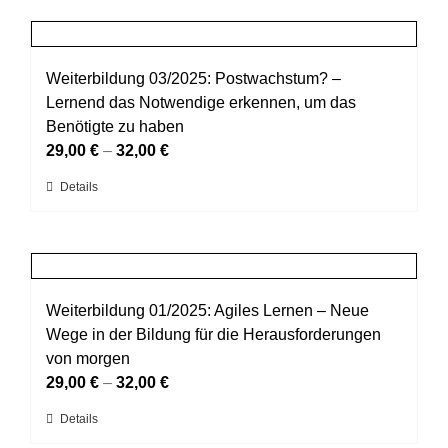
weist
gewählt
mehrere
werden
Varianten
auf.
Weiterbildung 03/2025: Postwachstum? –
Die
Lernend das Notwendige erkennen, um das
Optionen
Benötigte zu haben
können
29,00
€
–
32,00
€
auf
Dieses
Details
der
Produkt
Produktseite
weist
gewählt
mehrere
werden
Varianten
auf.
Weiterbildung 01/2025: Agiles Lernen – Neue
Die
Wege in der Bildung für die Herausforderungen
Optionen
von morgen
können
29,00
€
–
32,00
€
auf
Dieses
Details
der
Produkt