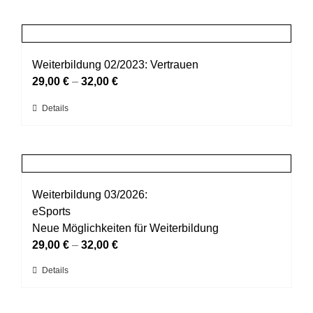
der
weist
Produktseite
mehrere
gewählt
Varianten
werden
auf.
Weiterbildung 02/2023: Vertrauen
Die
29,00
€
–
32,00
€
Optionen
Dieses
Details
können
Produkt
auf
weist
der
mehrere
Produktseite
Varianten
gewählt
auf.
Weiterbildung 03/2026:
werden
Die
eSports
Optionen
Neue Möglichkeiten für Weiterbildung
können
29,00
€
–
32,00
€
auf
Dieses
Details
der
Produkt
Produktseite
weist
gewählt