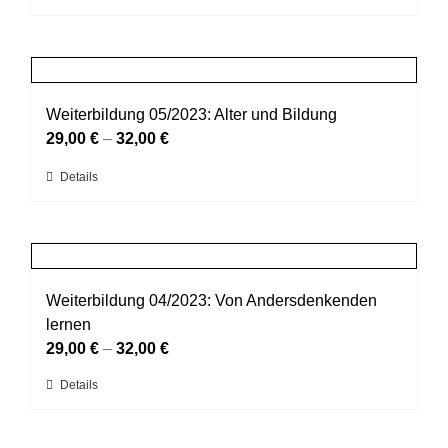
auf
Produkt
der
weist
Produktseite
mehrere
gewählt
Varianten
werden
auf.
Weiterbildung 05/2023: Alter und Bildung
Die
29,00
€
–
32,00
€
Optionen
Dieses
Details
können
Produkt
auf
weist
der
mehrere
Produktseite
Varianten
gewählt
auf.
Weiterbildung 04/2023: Von Andersdenkenden
werden
Die
lernen
Optionen
29,00
€
–
32,00
€
können
Dieses
Details
auf
Produkt
der
weist
Produktseite