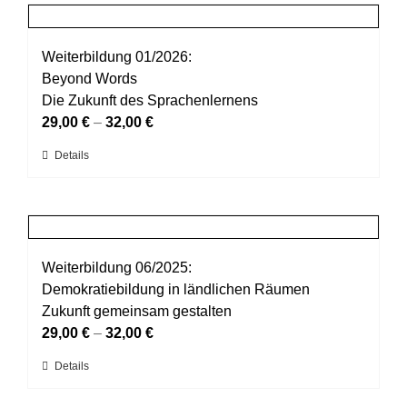
mehrere
werden
Varianten
auf.
Weiterbildung 01/2026:
Die
Beyond Words
Optionen
Die Zukunft des Sprachenlernens
können
29,00
€
–
32,00
€
auf
Dieses
Details
der
Produkt
Produktseite
weist
gewählt
mehrere
werden
Varianten
auf.
Weiterbildung 06/2025:
Die
Demokratiebildung in ländlichen Räumen
Optionen
Zukunft gemeinsam gestalten
können
29,00
€
–
32,00
€
auf
Dieses
Details
der
Produkt
Produktseite