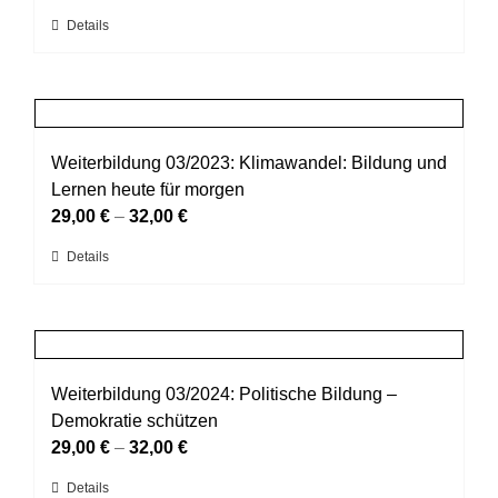
auf
Dieses
Details
der
Produkt
Produktseite
weist
gewählt
mehrere
werden
Varianten
auf.
Weiterbildung 03/2023: Klimawandel: Bildung und
Die
Lernen heute für morgen
Optionen
29,00
€
–
32,00
€
können
Dieses
Details
auf
Produkt
der
weist
Produktseite
mehrere
gewählt
Varianten
werden
auf.
Weiterbildung 03/2024: Politische Bildung –
Die
Demokratie schützen
Optionen
29,00
€
–
32,00
€
können
Dieses
Details