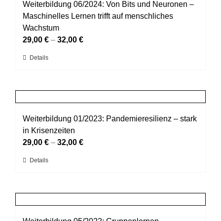
auf.
Weiterbildung 06/2024: Von Bits und Neuronen –
werden
Die
Maschinelles Lernen trifft auf menschliches
Optionen
Wachstum
können
29,00
€
–
32,00
€
auf
Dieses
Details
der
Produkt
Produktseite
weist
gewählt
mehrere
werden
Varianten
auf.
Weiterbildung 01/2023: Pandemieresilienz – stark
Die
in Krisenzeiten
Optionen
29,00
€
–
32,00
€
können
Dieses
Details
auf
Produkt
der
weist
Produktseite
mehrere
gewählt
Varianten
werden
auf.