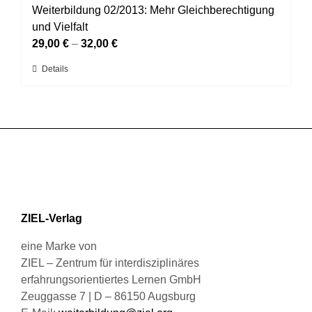
auf.
Weiterbildung 02/2013: Mehr Gleichberechtigung
Die
und Vielfalt
Optionen
29,00
€
–
32,00
€
können
Dieses
Details
auf
Produkt
der
weist
Produktseite
mehrere
gewählt
Varianten
werden
auf.
Die
Optionen
können
ZIEL-Verlag
auf
der
eine Marke von
Produktseite
ZIEL – Zentrum für interdisziplinäres
gewählt
erfahrungsorientiertes Lernen GmbH
werden
Zeuggasse 7 | D – 86150 Augsburg