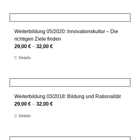
Weiterbildung 05/2020: Innovationskultur – Die
richtigen Ziele finden
29,00
€
–
32,00
€
Dieses
Details
Produkt
weist
mehrere
Varianten
auf.
Weiterbildung 03/2018: Bildung und Rationalität
Die
29,00
€
–
32,00
€
Optionen
Dieses
Details
können
Produkt
auf
weist
der
mehrere