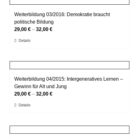
Produktseite
Varianten
gewählt
auf.
Weiterbildung 03/2016: Demokratie braucht
werden
Die
politische Bildung
Optionen
29,00
€
–
32,00
€
können
Dieses
Details
auf
Produkt
der
weist
Produktseite
mehrere
gewählt
Varianten
werden
auf.
Weiterbildung 04/2015: Intergeneratives Lernen –
Die
Gewinn für Alt und Jung
Optionen
29,00
€
–
32,00
€
können
Dieses
Details
auf
Produkt
der
weist
Produktseite
mehrere
gewählt
Varianten
werden