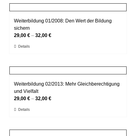
Produktseite
mehrere
gewählt
Varianten
werden
auf.
Weiterbildung 01/2008: Den Wert der Bildung
Die
sichern
Optionen
29,00
€
–
32,00
€
können
Dieses
Details
auf
Produkt
der
weist
Produktseite
mehrere
gewählt
Varianten
werden
auf.
Weiterbildung 02/2013: Mehr Gleichberechtigung
Die
und Vielfalt
Optionen
29,00
€
–
32,00
€
können
Dieses
Details
auf
Produkt
der
weist
Produktseite
mehrere
gewählt