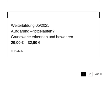
Produkt
Produktseite
weist
gewählt
mehrere
werden
Varianten
auf.
Weiterbildung 05/2025:
Die
Aufklärung – totgelaufen?!
Optionen
Grundwerte erkennen und bewahren
können
29,00
€
–
32,00
€
auf
Dieses
Details
der
Produkt
Produktseite
weist
gewählt
mehrere
werden
1
2
Vor
Varianten
auf.
Die
Optionen
können
auf