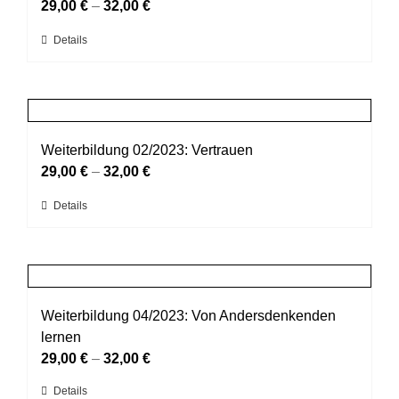
Die
29,00
€
–
32,00
€
Optionen
Dieses
Details
können
Produkt
auf
weist
der
mehrere
Produktseite
Varianten
gewählt
auf.
Weiterbildung 02/2023: Vertrauen
werden
Die
29,00
€
–
32,00
€
Optionen
Dieses
Details
können
Produkt
auf
weist
der
mehrere
Produktseite
Varianten
gewählt
auf.
Weiterbildung 04/2023: Von Andersdenkenden
werden
Die
lernen
Optionen
29,00
€
–
32,00
€
können
Dieses
Details