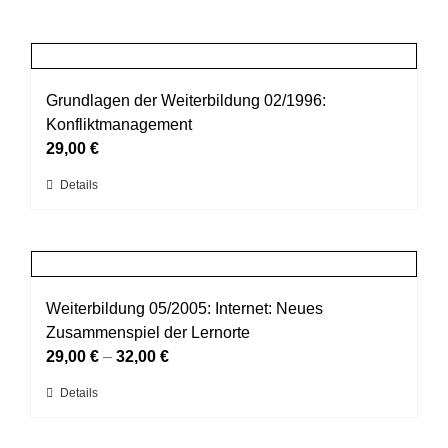
Grundlagen der Weiterbildung 02/1996:
Konfliktmanagement
29,00
€
Dieses
Details
Produkt
weist
mehrere
Varianten
auf.
Weiterbildung 05/2005: Internet: Neues
Die
Zusammenspiel der Lernorte
Optionen
29,00
€
–
32,00
€
können
Dieses
Details
auf
Produkt
der
weist