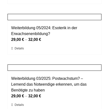
auf
Produkt
der
weist
Produktseite
mehrere
gewählt
Varianten
werden
auf.
Weiterbildung 05/2024: Esoterik in der
Die
Erwachsenenbildung?
Optionen
29,00
€
–
32,00
€
können
Dieses
Details
auf
Produkt
der
weist
Produktseite
mehrere
gewählt
Varianten
werden
auf.
Weiterbildung 03/2025: Postwachstum? –
Die
Lernend das Notwendige erkennen, um das
Optionen
Benötigte zu haben
können
29,00
€
–
32,00
€
auf
Dieses
Details
der