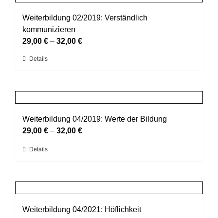
Varianten
werden
auf.
Weiterbildung 02/2019: Verständlich
Die
kommunizieren
Optionen
29,00
€
–
32,00
€
können
Dieses
Details
auf
Produkt
der
weist
Produktseite
mehrere
gewählt
Varianten
werden
auf.
Weiterbildung 04/2019: Werte der Bildung
Die
29,00
€
–
32,00
€
Optionen
Dieses
Details
können
Produkt
auf
weist
der
mehrere
Produktseite
Varianten
gewählt
auf.
Weiterbildung 04/2021: Höflichkeit
werden