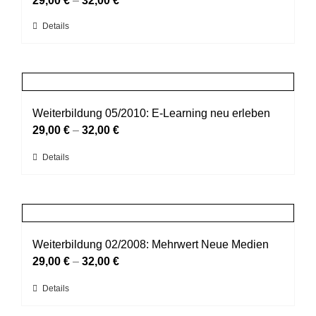
29,00
€
–
32,00
€
können
Dieses
Details
auf
Produkt
der
weist
Produktseite
mehrere
gewählt
Varianten
werden
auf.
Weiterbildung 05/2010: E-Learning neu erleben
Die
29,00
€
–
32,00
€
Optionen
Dieses
Details
können
Produkt
auf
weist
der
mehrere
Produktseite
Varianten
gewählt
auf.
Weiterbildung 02/2008: Mehrwert Neue Medien
werden
Die
29,00
€
–
32,00
€
Optionen
Dieses
Details
können
Produkt
auf