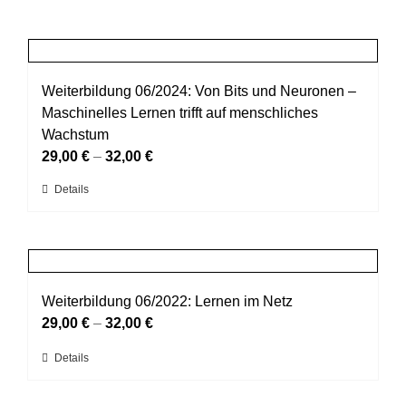
Weiterbildung 06/2024: Von Bits und Neuronen –
Maschinelles Lernen trifft auf menschliches
Wachstum
29,00
€
–
32,00
€
Dieses
Details
Produkt
weist
mehrere
Varianten
auf.
Weiterbildung 06/2022: Lernen im Netz
Die
29,00
€
–
32,00
€
Optionen
Dieses
Details
können
Produkt
auf
weist