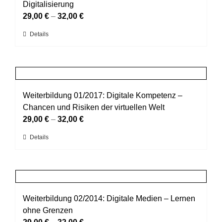
Die
Digitalisierung
Optionen
29,00
€
–
32,00
€
können
Dieses
Details
auf
Produkt
der
weist
Produktseite
mehrere
gewählt
Varianten
werden
auf.
Weiterbildung 01/2017: Digitale Kompetenz –
Die
Chancen und Risiken der virtuellen Welt
Optionen
29,00
€
–
32,00
€
können
Dieses
Details
auf
Produkt
der
weist
Produktseite
mehrere
gewählt
Varianten
werden
auf.
Weiterbildung 02/2014: Digitale Medien – Lernen
Die
ohne Grenzen
Optionen