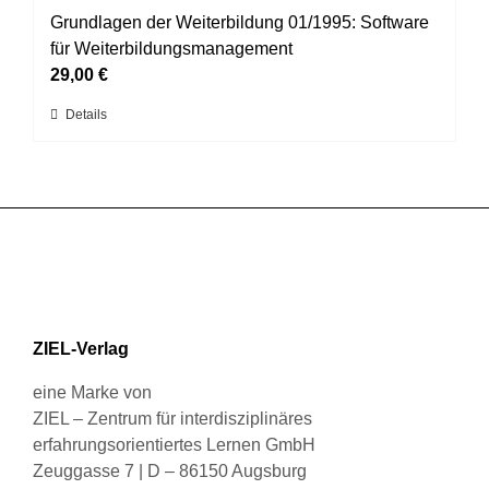
werden
auf.
Grundlagen der Weiterbildung 01/1995: Software
Die
für Weiterbildungsmanagement
Optionen
29,00
€
können
Dieses
Details
auf
Produkt
der
weist
Produktseite
mehrere
gewählt
Varianten
werden
auf.
Die
Optionen
können
ZIEL-Verlag
auf
der
eine Marke von
Produktseite
ZIEL – Zentrum für interdisziplinäres
gewählt
erfahrungsorientiertes Lernen GmbH
werden
Zeuggasse 7 | D – 86150 Augsburg