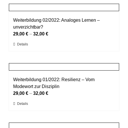
der
mehrere
Produktseite
Varianten
gewählt
auf.
Weiterbildung 02/2022: Analoges Lernen –
werden
Die
unverzichtbar?
Optionen
29,00
€
–
32,00
€
können
Dieses
Details
auf
Produkt
der
weist
Produktseite
mehrere
gewählt
Varianten
werden
auf.
Weiterbildung 01/2022: Resilienz – Vom
Die
Modewort zur Disziplin
Optionen
29,00
€
–
32,00
€
können
Dieses
Details
auf
Produkt
der
weist
Produktseite
mehrere
gewählt