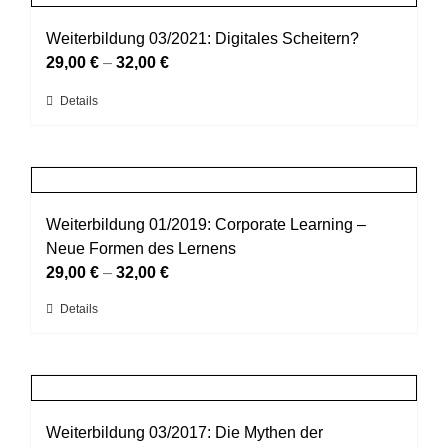
Varianten
werden
auf.
Weiterbildung 03/2021: Digitales Scheitern?
Die
29,00
€
–
32,00
€
Optionen
Dieses
Details
können
Produkt
auf
weist
der
mehrere
Produktseite
Varianten
gewählt
auf.
Weiterbildung 01/2019: Corporate Learning –
werden
Die
Neue Formen des Lernens
Optionen
29,00
€
–
32,00
€
können
Dieses
Details
auf
Produkt
der
weist
Produktseite
mehrere
gewählt
Varianten
werden
auf.
Weiterbildung 03/2017: Die Mythen der