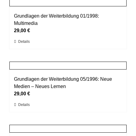
mehrere
gewählt
Varianten
werden
auf.
Grundlagen der Weiterbildung 01/1998:
Die
Multimedia
Optionen
29,00
€
können
Dieses
Details
auf
Produkt
der
weist
Produktseite
mehrere
gewählt
Varianten
werden
auf.
Grundlagen der Weiterbildung 05/1996: Neue
Die
Medien – Neues Lernen
Optionen
29,00
€
können
Dieses
Details
auf
Produkt
der
weist
Produktseite
mehrere
gewählt
Varianten