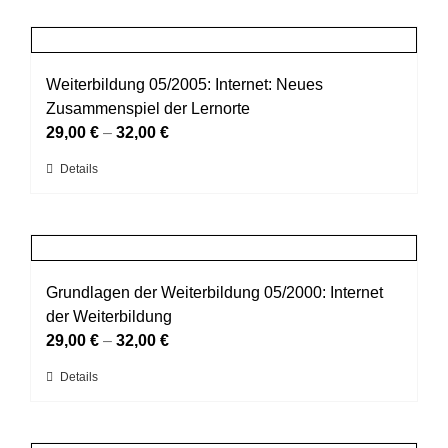
weist
der
mehrere
Produktseite
Varianten
gewählt
auf.
Weiterbildung 05/2005: Internet: Neues
werden
Die
Zusammenspiel der Lernorte
Optionen
29,00
€
–
32,00
€
können
Dieses
Details
auf
Produkt
der
weist
Produktseite
mehrere
gewählt
Varianten
werden
auf.
Grundlagen der Weiterbildung 05/2000: Internet
Die
der Weiterbildung
Optionen
29,00
€
–
32,00
€
können
Dieses
Details
auf
Produkt
der
weist
Produktseite