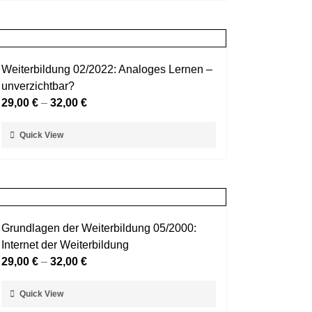
weist
werden
mehrere
Varianten
auf.
Weiterbildung 02/2022: Analoges Lernen –
Die
unverzichtbar?
Optionen
29,00
€
–
32,00
€
können
auf
Dieses
Quick View
der
Produkt
Produktseite
weist
gewählt
mehrere
werden
Varianten
auf.
Grundlagen der Weiterbildung 05/2000:
Die
Internet der Weiterbildung
Optionen
29,00
€
–
32,00
€
können
auf
Dieses
Quick View
der
Produkt