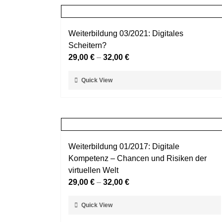
Weiterbildung 03/2021: Digitales
Scheitern?
29,00
€
–
32,00
€
Dieses
Quick View
Produkt
weist
mehrere
Varianten
auf.
Weiterbildung 01/2017: Digitale
Die
Kompetenz – Chancen und Risiken der
Optionen
virtuellen Welt
können
29,00
€
–
32,00
€
auf
der
Dieses
Quick View
Produktseite
Produkt
gewählt