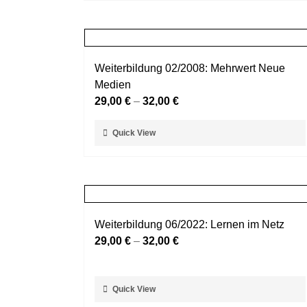
weist
werden
mehrere
Varianten
auf.
Weiterbildung 02/2008: Mehrwert Neue
Die
Medien
Optionen
29,00
€
–
32,00
€
können
auf
Dieses
Quick View
der
Produkt
Produktseite
weist
gewählt
mehrere
werden
Varianten
auf.
Weiterbildung 06/2022: Lernen im Netz
Die
29,00
€
–
32,00
€
Optionen
können
auf
Dieses
Quick View
der
Produkt