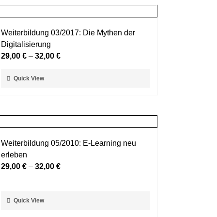
Weiterbildung 03/2017: Die Mythen der
Digitalisierung
29,00
€
–
32,00
€
Dieses
Quick View
Produkt
weist
mehrere
Varianten
auf.
Weiterbildung 05/2010: E-Learning neu
Die
erleben
Optionen
29,00
€
–
32,00
€
können
auf
der
Dieses
Quick View
Produktseite
Produkt
gewählt