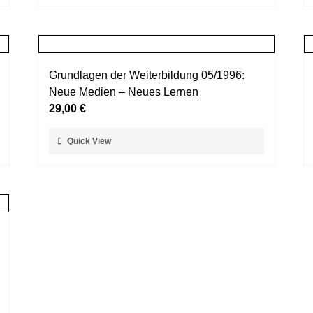
Produktseite
weist
gewählt
mehrere
werden
Varianten
auf.
Grundlagen der Weiterbildung 05/1996:
Die
Neue Medien – Neues Lernen
Optionen
29,00
€
können
auf
Dieses
Quick View
der
Produkt
Produktseite
weist
gewählt
mehrere
werden
Varianten
auf.
Die
Optionen
können
auf
der