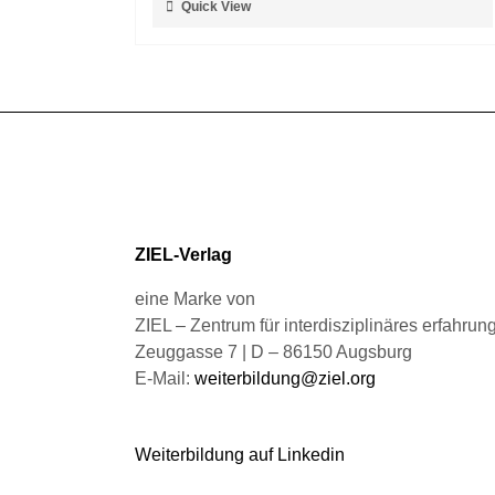
Quick View
Produktseite
Produkt
gewählt
weist
werden
mehrere
Varianten
auf.
Die
Optionen
können
auf
ZIEL-Verlag
der
Produktseite
eine Marke von
gewählt
ZIEL – Zentrum für interdisziplinäres erfahru
werden
Zeuggasse 7 | D – 86150 Augsburg
E-Mail:
weiterbildung@ziel.org
Weiterbildung auf Linkedin