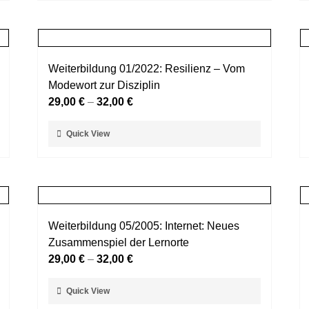
weist
werden
mehrere
Varianten
auf.
Weiterbildung 01/2022: Resilienz – Vom
Die
Modewort zur Disziplin
Optionen
29,00
€
–
32,00
€
können
auf
Dieses
Quick View
der
Produkt
Produktseite
weist
gewählt
mehrere
werden
Varianten
auf.
Weiterbildung 05/2005: Internet: Neues
Die
Zusammenspiel der Lernorte
Optionen
29,00
€
–
32,00
€
können
auf
Dieses
Quick View
der
Produkt