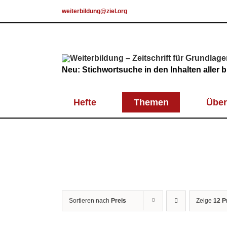
Skip
weiterbildung@ziel.org
to
content
Neu: Stichwortsuche in den Inhalten aller
Hefte
Themen
Über
Sortieren nach
Preis
Zeige
12 P