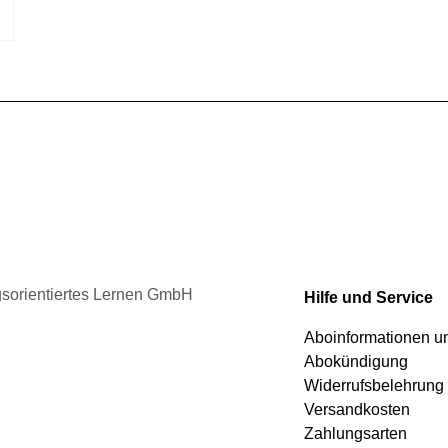
Produktseite
gewählt
werden
ngsorientiertes Lernen GmbH
Hilfe und Service
Aboinformationen 
Abokündigung
Widerrufsbelehrung
Versandkosten
Zahlungsarten