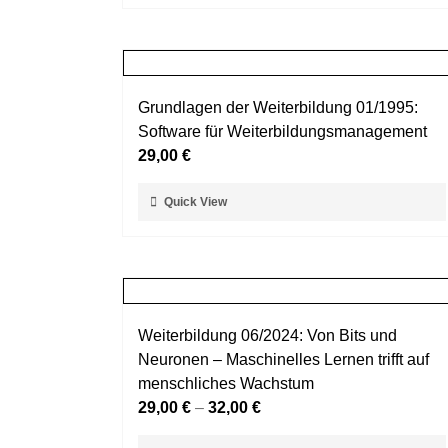
Produktseite
weist
gewählt
mehrere
werden
Varianten
auf.
Grundlagen der Weiterbildung 01/1995:
Die
Software für Weiterbildungsmanagement
Optionen
29,00
€
können
auf
Dieses
Quick View
der
Produkt
Produktseite
weist
gewählt
mehrere
werden
Varianten
auf.
Weiterbildung 06/2024: Von Bits und
Die
Neuronen – Maschinelles Lernen trifft auf
Optionen
menschliches Wachstum
können
29,00
€
–
32,00
€
auf
der
Dieses