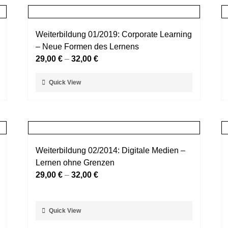
Weiterbildung 01/2019: Corporate Learning
– Neue Formen des Lernens
29,00
€
–
32,00
€
Dieses
Quick View
Produkt
weist
mehrere
Varianten
auf.
Weiterbildung 02/2014: Digitale Medien –
Die
Lernen ohne Grenzen
Optionen
29,00
€
–
32,00
€
können
auf
der
Dieses
Quick View
Produktseite
Produkt
gewählt