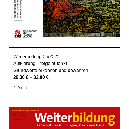
Weiterbildung 05/2025:
Aufklärung – totgelaufen?!
Grundwerte erkennen und bewahren
29,00
€
–
32,00
€
Dieses
Details
Produkt
weist
mehrere
Varianten
auf.