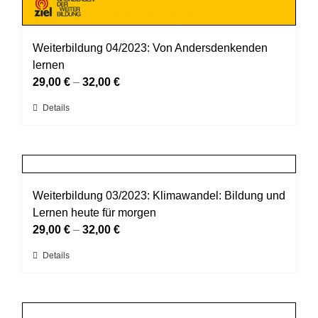
Weiterbildung 04/2023: Von Andersdenkenden
lernen
29,00
€
–
32,00
€
Dieses
Details
Produkt
weist
mehrere
Varianten
auf.
Weiterbildung 03/2023: Klimawandel: Bildung und
Die
Lernen heute für morgen
Optionen
29,00
€
–
32,00
€
können
Dieses
Details
auf
Produkt
der
weist
Produktseite
mehrere
gewählt