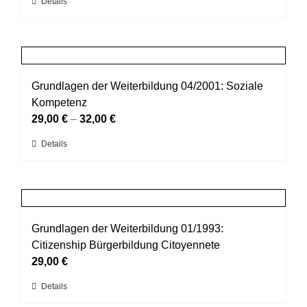
Dieses
Details
auf
Produkt
der
weist
Produktseite
mehrere
gewählt
Varianten
werden
auf.
Grundlagen der Weiterbildung 04/2001: Soziale
Die
Kompetenz
Optionen
29,00
€
–
32,00
€
können
Dieses
Details
auf
Produkt
der
weist
Produktseite
mehrere
gewählt
Varianten
werden
auf.
Grundlagen der Weiterbildung 01/1993:
Die
Citizenship Bürgerbildung Citoyennete
Optionen
29,00
€
können
Dieses
Details
auf
Produkt