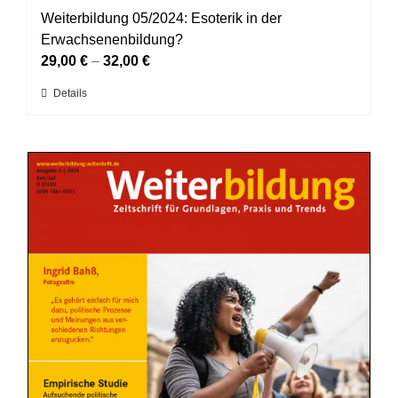
Weiterbildung 05/2024: Esoterik in der
Erwachsenenbildung?
29,00
€
–
32,00
€
Dieses
Details
Produkt
weist
mehrere
Varianten
auf.
Die
Optionen
können
auf
der
Produktseite
gewählt
werden