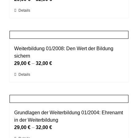
können
Dieses
Details
auf
Produkt
der
weist
Produktseite
mehrere
gewählt
Varianten
werden
auf.
Weiterbildung 01/2008: Den Wert der Bildung
Die
sichern
Optionen
29,00
€
–
32,00
€
können
Dieses
Details
auf
Produkt
der
weist
Produktseite
mehrere
gewählt
Varianten
werden
auf.
Grundlagen der Weiterbildung 01/2004: Ehrenamt
Die
in der Weiterbildung
Optionen
29,00
€
–
32,00
€
können