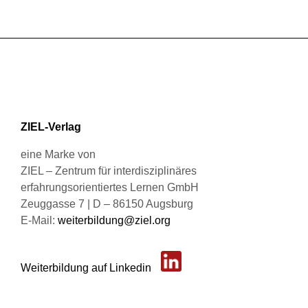
der
weist
Produktseite
mehrere
gewählt
Varianten
werden
auf.
Die
Optionen
können
ZIEL-Verlag
auf
der
eine Marke von
Produktseite
ZIEL – Zentrum für interdisziplinäres
gewählt
erfahrungsorientiertes Lernen GmbH
werden
Zeuggasse 7 | D – 86150 Augsburg
E-Mail:
weiterbildung@ziel.org
Weiterbildung auf Linkedin