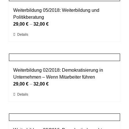
Varianten
werden
auf.
Weiterbildung 05/2018: Weiterbildung und
Die
Politikberatung
Optionen
29,00
€
–
32,00
€
können
Dieses
Details
auf
Produkt
der
weist
Produktseite
mehrere
gewählt
Varianten
werden
auf.
Weiterbildung 02/2018: Demokratisierung in
Die
Unternehmen – Wenn Mitarbeiter führen
Optionen
29,00
€
–
32,00
€
können
Dieses
Details
auf
Produkt
der
weist
Produktseite
mehrere
gewählt
Varianten
werden