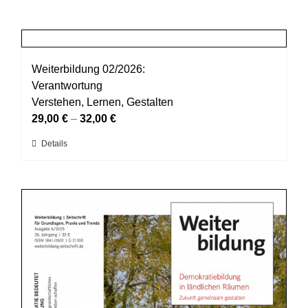
Weiterbildung 02/2026:
Verantwortung
Verstehen, Lernen, Gestalten
29,00
€
–
32,00
€
Dieses
Details
Produkt
weist
mehrere
Varianten
auf.
Die
Optionen
können
auf