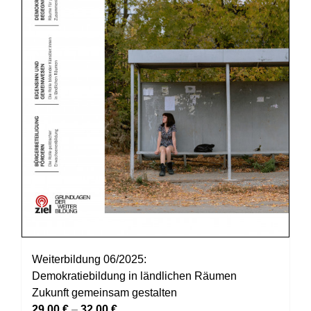
der
Produktseite
gewählt
werden
Weiterbildung 06/2025:
Demokratiebildung in ländlichen Räumen
Zukunft gemeinsam gestalten
29,00
€
–
32,00
€