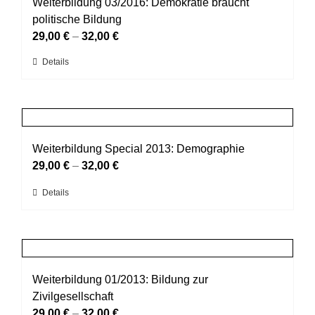
auf.
Weiterbildung 03/2016: Demokratie braucht
Die
politische Bildung
Optionen
29,00
€
–
32,00
€
können
Dieses
Details
auf
Produkt
der
weist
Produktseite
mehrere
gewählt
Varianten
werden
auf.
Weiterbildung Special 2013: Demographie
Die
29,00
€
–
32,00
€
Optionen
Dieses
Details
können
Produkt
auf
weist
der
mehrere
Produktseite
Varianten
gewählt
auf.
Weiterbildung 01/2013: Bildung zur
werden
Die
Zivilgesellschaft
Optionen
29,00
€
–
32,00
€