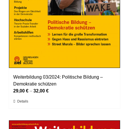
Weiterbildung 03/2024: Politische Bildung –
Demokratie schützen
29,00
€
–
32,00
€
Dieses
Details
Produkt
weist
mehrere