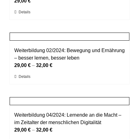
Optionen
29,00
€
können
Dieses
Details
auf
Produkt
der
weist
Produktseite
mehrere
gewählt
Varianten
werden
auf.
Weiterbildung 02/2024: Bewegung und Ernährung
Die
– besser lernen, besser leben
Optionen
29,00
€
–
32,00
€
können
Dieses
Details
auf
Produkt
der
weist
Produktseite
mehrere
gewählt
Varianten
werden
auf.
Weiterbildung 04/2024: Lernende an die Macht –
Die
im Zeitalter der menschlichen Digitalität
Optionen
29,00
€
–
32,00
€
können