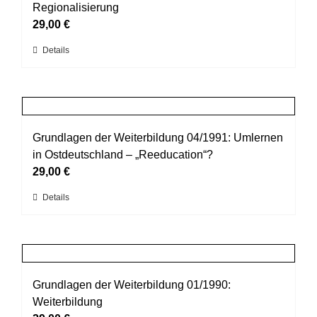
Die
Regionalisierung
Optionen
29,00
€
können
Dieses
Details
auf
Produkt
der
weist
Produktseite
mehrere
gewählt
Varianten
werden
auf.
Grundlagen der Weiterbildung 04/1991: Umlernen
Die
in Ostdeutschland – „Reeducation“?
Optionen
29,00
€
können
Dieses
Details
auf
Produkt
der
weist
Produktseite
mehrere
gewählt
Varianten
werden
auf.
Grundlagen der Weiterbildung 01/1990:
Die
Weiterbildung