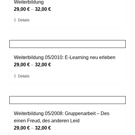
Die
Weiterbildung
Optionen
29,00
€
–
32,00
€
können
Dieses
Details
auf
Produkt
der
weist
Produktseite
mehrere
gewählt
Varianten
werden
auf.
Weiterbildung 05/2010: E-Learning neu erleben
Die
29,00
€
–
32,00
€
Optionen
Dieses
Details
können
Produkt
auf
weist
der
mehrere
Produktseite
Varianten
gewählt
auf.
Weiterbildung 05/2008: Gruppenarbeit – Des
werden
Die
einen Freud, des anderen Leid
Optionen
29,00
€
–
32,00
€
können