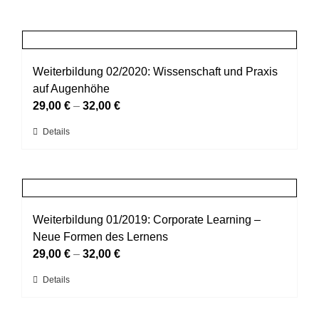
Weiterbildung 02/2020: Wissenschaft und Praxis
auf Augenhöhe
29,00
€
–
32,00
€
Dieses
Details
Produkt
weist
mehrere
Varianten
auf.
Weiterbildung 01/2019: Corporate Learning –
Die
Neue Formen des Lernens
Optionen
29,00
€
–
32,00
€
können
Dieses
Details
auf
Produkt
der
weist