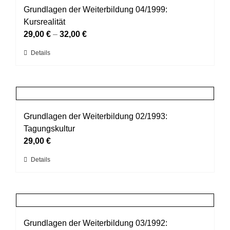
werden
auf.
Grundlagen der Weiterbildung 04/1999:
Die
Kursrealität
Optionen
29,00
€
–
32,00
€
können
Dieses
Details
auf
Produkt
der
weist
Produktseite
mehrere
gewählt
Varianten
werden
auf.
Grundlagen der Weiterbildung 02/1993:
Die
Tagungskultur
Optionen
29,00
€
können
Dieses
Details
auf
Produkt
der
weist
Produktseite
mehrere
gewählt
Varianten
werden
auf.
Grundlagen der Weiterbildung 03/1992: