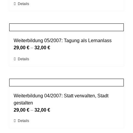
Dieses
Details
auf
Produkt
der
weist
Produktseite
mehrere
gewählt
Varianten
werden
auf.
Weiterbildung 05/2007: Tagung als Lernanlass
Die
29,00
€
–
32,00
€
Optionen
Dieses
Details
können
Produkt
auf
weist
der
mehrere
Produktseite
Varianten
gewählt
auf.
Weiterbildung 04/2007: Statt verwalten, Stadt
werden
Die
gestalten
Optionen
29,00
€
–
32,00
€
können
Dieses
Details
auf
Produkt
der