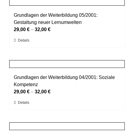
mehrere
gewählt
Varianten
werden
auf.
Grundlagen der Weiterbildung 05/2001:
Die
Gestaltung neuer Lernumwelten
Optionen
29,00
€
–
32,00
€
können
Dieses
Details
auf
Produkt
der
weist
Produktseite
mehrere
gewählt
Varianten
werden
auf.
Grundlagen der Weiterbildung 04/2001: Soziale
Die
Kompetenz
Optionen
29,00
€
–
32,00
€
können
Dieses
Details
auf
Produkt
der
weist
Produktseite
mehrere
gewählt
Varianten