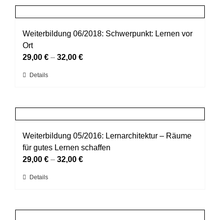
Produktseite
mehrere
gewählt
Varianten
werden
auf.
Weiterbildung 06/2018: Schwerpunkt: Lernen vor
Die
Ort
Optionen
29,00
€
–
32,00
€
können
Dieses
Details
auf
Produkt
der
weist
Produktseite
mehrere
gewählt
Varianten
werden
auf.
Weiterbildung 05/2016: Lernarchitektur – Räume
Die
für gutes Lernen schaffen
Optionen
29,00
€
–
32,00
€
können
Dieses
Details
auf
Produkt
der
weist
Produktseite
mehrere
gewählt