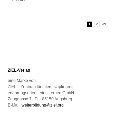
Dieses
der
Produkt
Produktseite
weist
gewählt
mehrere
werden
1
2
Vor
Varianten
auf.
Die
Optionen
können
auf
der
Produktseite
ZIEL-Verlag
gewählt
werden
eine Marke von
ZIEL – Zentrum für interdisziplinäres
erfahrungsorientiertes Lernen GmbH
Zeuggasse 7 | D – 86150 Augsburg
E-Mail:
weiterbildung@ziel.org