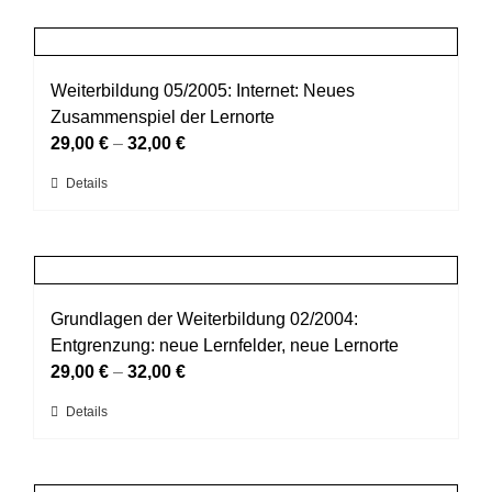
weist
Produktseite
mehrere
gewählt
Varianten
werden
auf.
Weiterbildung 05/2005: Internet: Neues
Die
Zusammenspiel der Lernorte
Optionen
29,00
€
–
32,00
€
können
Dieses
Details
auf
Produkt
der
weist
Produktseite
mehrere
gewählt
Varianten
werden
auf.
Grundlagen der Weiterbildung 02/2004:
Die
Entgrenzung: neue Lernfelder, neue Lernorte
Optionen
29,00
€
–
32,00
€
können
Dieses
Details
auf
Produkt
der
weist
Produktseite