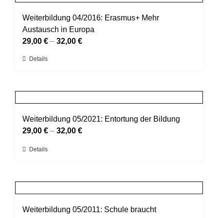
Varianten
werden
auf.
Weiterbildung 04/2016: Erasmus+ Mehr
Die
Austausch in Europa
Optionen
29,00
€
–
32,00
€
können
Dieses
Details
auf
Produkt
der
weist
Produktseite
mehrere
gewählt
Varianten
werden
auf.
Weiterbildung 05/2021: Entortung der Bildung
Die
29,00
€
–
32,00
€
Optionen
Dieses
Details
können
Produkt
auf
weist
der
mehrere
Produktseite
Varianten
gewählt
auf.
Weiterbildung 05/2011: Schule braucht
werden