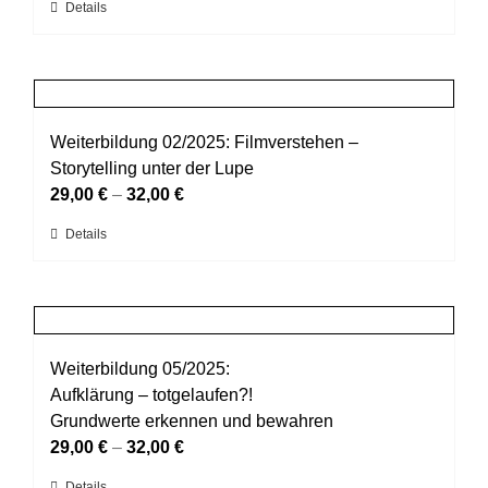
Dieses
Details
auf
Produkt
der
weist
Produktseite
mehrere
gewählt
Varianten
werden
auf.
Weiterbildung 02/2025: Filmverstehen –
Die
Storytelling unter der Lupe
Optionen
29,00
€
–
32,00
€
können
Dieses
Details
auf
Produkt
der
weist
Produktseite
mehrere
gewählt
Varianten
werden
auf.
Weiterbildung 05/2025:
Die
Aufklärung – totgelaufen?!
Optionen
Grundwerte erkennen und bewahren
können
29,00
€
–
32,00
€
auf
Details