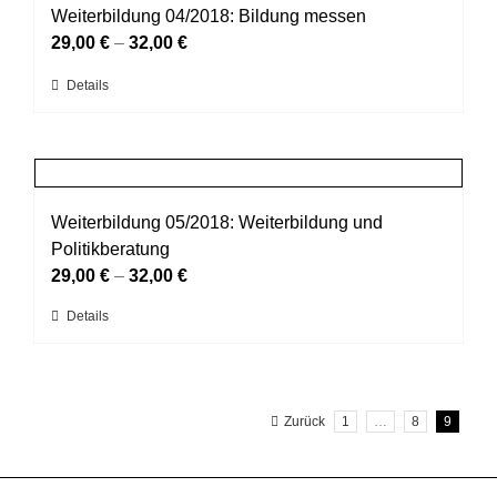
auf.
Weiterbildung 04/2018: Bildung messen
werden
Die
29,00
€
–
32,00
€
Optionen
Dieses
Details
können
Produkt
auf
weist
der
mehrere
Produktseite
Varianten
gewählt
auf.
Weiterbildung 05/2018: Weiterbildung und
werden
Die
Politikberatung
Optionen
29,00
€
–
32,00
€
können
Dieses
Details
auf
Produkt
der
weist
Produktseite
mehrere
gewählt
Zurück
1
…
8
9
Varianten
werden
auf.
Die