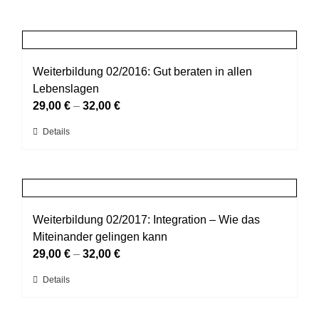
Weiterbildung 02/2016: Gut beraten in allen
Lebenslagen
29,00
€
–
32,00
€
Dieses
Details
Produkt
weist
mehrere
Varianten
auf.
Weiterbildung 02/2017: Integration – Wie das
Die
Miteinander gelingen kann
Optionen
29,00
€
–
32,00
€
können
Dieses
Details
auf
Produkt
der
weist