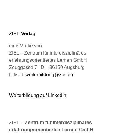
Optionen
können
auf
der
Produktseite
ZIEL-Verlag
gewählt
werden
eine Marke von
ZIEL – Zentrum für interdisziplinäres
erfahrungsorientiertes Lernen GmbH
Zeuggasse 7 | D – 86150 Augsburg
E-Mail:
weiterbildung@ziel.org
Weiterbildung auf Linkedin
ZIEL – Zentrum für interdisziplinäres
erfahrungsorientiertes Lernen GmbH