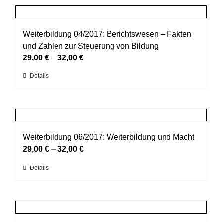
Produktseite
mehrere
gewählt
Varianten
werden
auf.
Weiterbildung 04/2017: Berichtswesen – Fakten
Die
und Zahlen zur Steuerung von Bildung
Optionen
29,00
€
–
32,00
€
können
Dieses
Details
auf
Produkt
der
weist
Produktseite
mehrere
gewählt
Varianten
werden
auf.
Weiterbildung 06/2017: Weiterbildung und Macht
Die
29,00
€
–
32,00
€
Optionen
Dieses
Details
können
Produkt
auf
weist
der
mehrere
Produktseite
Varianten
gewählt