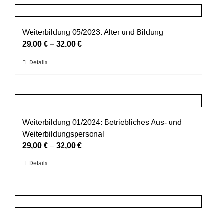
mehrere
Produktseite
Varianten
gewählt
auf.
Weiterbildung 05/2023: Alter und Bildung
werden
Die
29,00
€
–
32,00
€
Optionen
Dieses
Details
können
Produkt
auf
weist
der
mehrere
Produktseite
Varianten
gewählt
auf.
Weiterbildung 01/2024: Betriebliches Aus- und
werden
Die
Weiterbildungspersonal
Optionen
29,00
€
–
32,00
€
können
Dieses
Details
auf
Produkt
der
weist
Produktseite
mehrere
gewählt
Varianten
werden