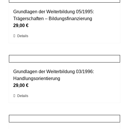
Varianten
werden
auf.
Grundlagen der Weiterbildung 05/1995:
Die
Trägerschaften – Bildungsfinanzierung
Optionen
29,00
€
können
Dieses
Details
auf
Produkt
der
weist
Produktseite
mehrere
gewählt
Varianten
werden
auf.
Grundlagen der Weiterbildung 03/1996:
Die
Handlungsorientierung
Optionen
29,00
€
können
Dieses
Details
auf
Produkt
der
weist
Produktseite
mehrere
gewählt
Varianten
werden