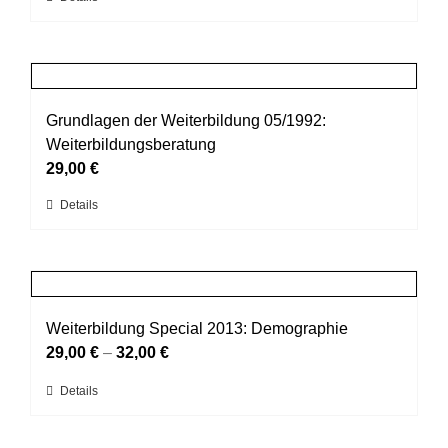
auf
Produkt
der
weist
Produktseite
mehrere
gewählt
Varianten
werden
auf.
Grundlagen der Weiterbildung 05/1992:
Die
Weiterbildungsberatung
Optionen
29,00
€
können
Dieses
Details
auf
Produkt
der
weist
Produktseite
mehrere
gewählt
Varianten
werden
auf.
Weiterbildung Special 2013: Demographie
Die
29,00
€
–
32,00
€
Optionen
Dieses
Details
können
Produkt
auf
weist
der