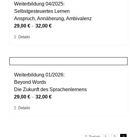
auf.
Weiterbildung 04/2025:
Die
Selbstgesteuertes Lernen
Optionen
Anspruch, Annäherung, Ambivalenz
können
29,00
€
–
32,00
€
auf
Dieses
Details
der
Produkt
Produktseite
weist
gewählt
mehrere
werden
Varianten
auf.
Weiterbildung 01/2026:
Die
Beyond Words
Optionen
Die Zukunft des Sprachenlernens
können
29,00
€
–
32,00
€
auf
Dieses
Details
der
Produkt
Produktseite
weist
gewählt
mehrere
werden