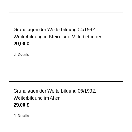
Grundlagen der Weiterbildung 04/1992:
Weiterbildung in Klein- und Mittelbetrieben
29,00
€
Dieses
Details
Produkt
weist
mehrere
Varianten
auf.
Grundlagen der Weiterbildung 06/1992:
Die
Weiterbildung im Alter
Optionen
29,00
€
können
Dieses
Details
auf
Produkt
der
weist