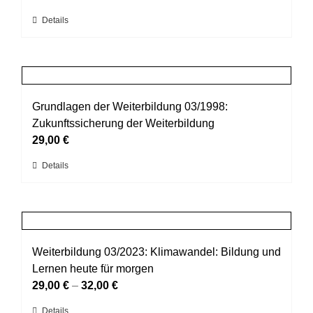
können
Dieses
Details
auf
Produkt
der
weist
Produktseite
mehrere
gewählt
Varianten
werden
auf.
Grundlagen der Weiterbildung 03/1998:
Die
Zukunftssicherung der Weiterbildung
Optionen
29,00
€
können
Dieses
Details
auf
Produkt
der
weist
Produktseite
mehrere
gewählt
Varianten
werden
auf.
Weiterbildung 03/2023: Klimawandel: Bildung und
Die
Lernen heute für morgen
Optionen
29,00
€
–
32,00
€
können
Dieses
Details