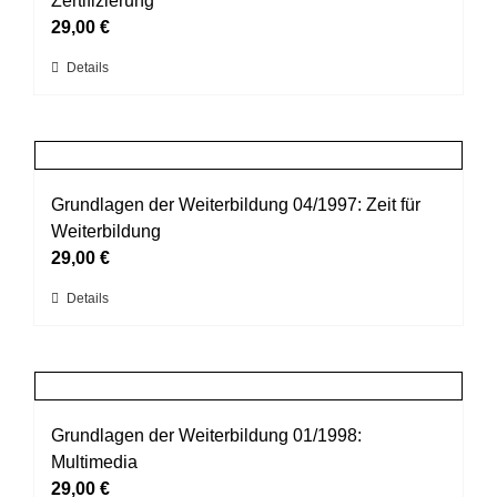
Zertifizierung
Optionen
29,00
€
können
Dieses
Details
auf
Produkt
der
weist
Produktseite
mehrere
gewählt
Varianten
werden
auf.
Grundlagen der Weiterbildung 04/1997: Zeit für
Die
Weiterbildung
Optionen
29,00
€
können
Dieses
Details
auf
Produkt
der
weist
Produktseite
mehrere
gewählt
Varianten
werden
auf.
Grundlagen der Weiterbildung 01/1998:
Die
Multimedia
Optionen
29,00
€