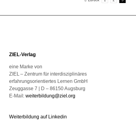
Zurück
1
2
3
Varianten
auf.
Die
Optionen
können
auf
der
Produktseite
ZIEL-Verlag
gewählt
werden
eine Marke von
ZIEL – Zentrum für interdisziplinäres
erfahrungsorientiertes Lernen GmbH
Zeuggasse 7 | D – 86150 Augsburg
E-Mail:
weiterbildung@ziel.org
Weiterbildung auf Linkedin