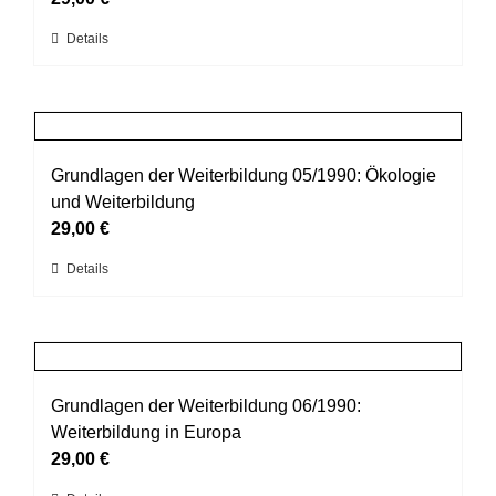
können
Dieses
Details
auf
Produkt
der
weist
Produktseite
mehrere
gewählt
Varianten
werden
auf.
Grundlagen der Weiterbildung 05/1990: Ökologie
Die
und Weiterbildung
Optionen
29,00
€
können
Dieses
Details
auf
Produkt
der
weist
Produktseite
mehrere
gewählt
Varianten
werden
auf.
Grundlagen der Weiterbildung 06/1990:
Die
Weiterbildung in Europa
Optionen
29,00
€
können