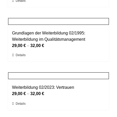
Dieses
Details
auf
Produkt
der
weist
Produktseite
mehrere
gewählt
Varianten
werden
auf.
Grundlagen der Weiterbildung 02/1995:
Die
Weiterbildung im Qualitätsmanagement
Optionen
29,00
€
–
32,00
€
können
Dieses
Details
auf
Produkt
der
weist
Produktseite
mehrere
gewählt
Varianten
werden
auf.
Weiterbildung 02/2023: Vertrauen
Die
29,00
€
–
32,00
€
Optionen
Dieses
Details
können
Produkt
auf
weist