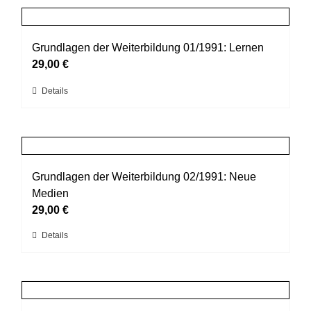
Produktseite
mehrere
gewählt
Varianten
werden
auf.
Grundlagen der Weiterbildung 01/1991: Lernen
Die
29,00
€
Optionen
Dieses
Details
können
Produkt
auf
weist
der
mehrere
Produktseite
Varianten
gewählt
auf.
Grundlagen der Weiterbildung 02/1991: Neue
werden
Die
Medien
Optionen
29,00
€
können
Dieses
Details
auf
Produkt
der
weist
Produktseite
mehrere
gewählt
Varianten
werden