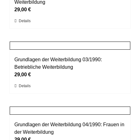
Die
Weiterbildung
Optionen
29,00
€
können
Dieses
Details
auf
Produkt
der
weist
Produktseite
mehrere
gewählt
Varianten
werden
auf.
Grundlagen der Weiterbildung 03/1990:
Die
Betriebliche Weiterbildung
Optionen
29,00
€
können
Dieses
Details
auf
Produkt
der
weist
Produktseite
mehrere
gewählt
Varianten
werden
auf.
Grundlagen der Weiterbildung 04/1990: Frauen in
Die
der Weiterbildung
Optionen
29,00
€