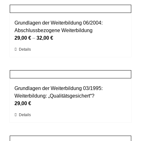
der
mehrere
Produktseite
Varianten
gewählt
auf.
Grundlagen der Weiterbildung 06/2004:
werden
Die
Abschlussbezogene Weiterbildung
Optionen
29,00
€
–
32,00
€
können
Dieses
Details
auf
Produkt
der
weist
Produktseite
mehrere
gewählt
Varianten
werden
auf.
Grundlagen der Weiterbildung 03/1995:
Die
Weiterbildung: „Qualitätsgesichert“?
Optionen
29,00
€
können
Dieses
Details
auf
Produkt
der
weist
Produktseite
mehrere
gewählt