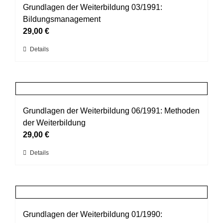
auf.
Grundlagen der Weiterbildung 03/1991:
Die
Bildungsmanagement
Optionen
29,00
€
können
Dieses
Details
auf
Produkt
der
weist
Produktseite
mehrere
gewählt
Varianten
werden
auf.
Grundlagen der Weiterbildung 06/1991: Methoden
Die
der Weiterbildung
Optionen
29,00
€
können
Dieses
Details
auf
Produkt
der
weist
Produktseite
mehrere
gewählt
Varianten
werden
auf.
Grundlagen der Weiterbildung 01/1990: