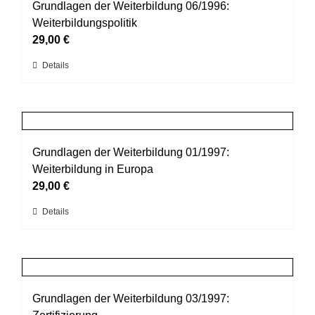
auf.
Grundlagen der Weiterbildung 06/1996:
Die
Weiterbildungspolitik
Optionen
29,00
€
können
Dieses
Details
auf
Produkt
der
weist
Produktseite
mehrere
gewählt
Varianten
werden
auf.
Grundlagen der Weiterbildung 01/1997:
Die
Weiterbildung in Europa
Optionen
29,00
€
können
Dieses
Details
auf
Produkt
der
weist
Produktseite
mehrere
gewählt
Varianten
werden
auf.
Grundlagen der Weiterbildung 03/1997:
Die