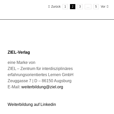
mehrere
gewählt
Zurück
1
2
3
…
5
Vor
Varianten
werden
auf.
Die
Optionen
können
auf
der
Produktseite
ZIEL-Verlag
gewählt
werden
eine Marke von
ZIEL – Zentrum für interdisziplinäres
erfahrungsorientiertes Lernen GmbH
Zeuggasse 7 | D – 86150 Augsburg
E-Mail:
weiterbildung@ziel.org
Weiterbildung auf Linkedin