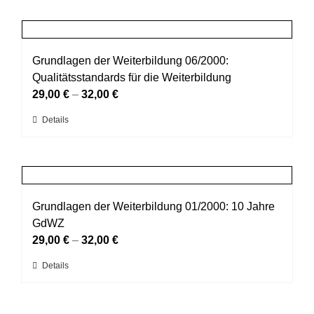
weist
Produktseite
mehrere
gewählt
Varianten
werden
auf.
Grundlagen der Weiterbildung 06/2000:
Die
Qualitätsstandards für die Weiterbildung
Optionen
29,00
€
–
32,00
€
können
Dieses
Details
auf
Produkt
der
weist
Produktseite
mehrere
gewählt
Varianten
werden
auf.
Grundlagen der Weiterbildung 01/2000: 10 Jahre
Die
GdWZ
Optionen
29,00
€
–
32,00
€
können
Dieses
Details
auf
Produkt
der
weist
Produktseite