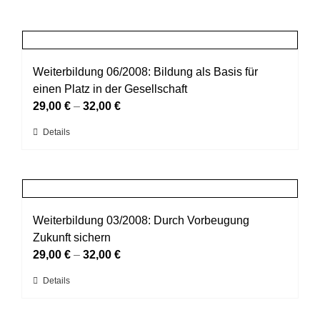
Weiterbildung 06/2008: Bildung als Basis für
einen Platz in der Gesellschaft
29,00
€
–
32,00
€
Dieses
Details
Produkt
weist
mehrere
Varianten
auf.
Weiterbildung 03/2008: Durch Vorbeugung
Die
Zukunft sichern
Optionen
29,00
€
–
32,00
€
können
Dieses
Details
auf
Produkt
der
weist