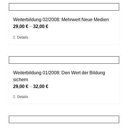
Produktseite
mehrere
gewählt
Varianten
werden
auf.
Weiterbildung 02/2008: Mehrwert Neue Medien
Die
29,00
€
–
32,00
€
Optionen
Dieses
Details
können
Produkt
auf
weist
der
mehrere
Produktseite
Varianten
gewählt
auf.
Weiterbildung 01/2008: Den Wert der Bildung
werden
Die
sichern
Optionen
29,00
€
–
32,00
€
können
Dieses
Details
auf
Produkt
der
weist
Produktseite
mehrere
gewählt
Varianten
werden