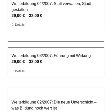
auf.
Weiterbildung 04/2007: Statt verwalten, Stadt
Die
gestalten
Optionen
29,00
€
–
32,00
€
können
Dieses
Details
auf
Produkt
der
weist
Produktseite
mehrere
gewählt
Varianten
werden
auf.
Weiterbildung 03/2007: Führung mit Wirkung
Die
29,00
€
–
32,00
€
Optionen
Dieses
Details
können
Produkt
auf
weist
der
mehrere
Produktseite
Varianten
gewählt
auf.
Weiterbildung 02/2007: Die neue Unterschicht –
werden
Die
was Bildung noch wert ist