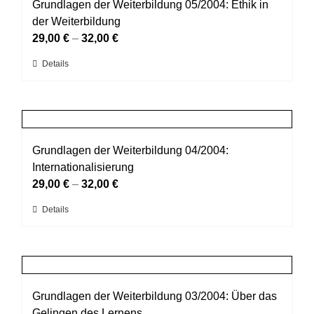
auf.
Grundlagen der Weiterbildung 05/2004: Ethik in
Die
der Weiterbildung
Optionen
29,00
€
–
32,00
€
können
Dieses
Details
auf
Produkt
der
weist
Produktseite
mehrere
gewählt
Varianten
werden
auf.
Grundlagen der Weiterbildung 04/2004:
Die
Internationalisierung
Optionen
29,00
€
–
32,00
€
können
Dieses
Details
auf
Produkt
der
weist
Produktseite
mehrere
gewählt
Varianten
werden
auf.
Grundlagen der Weiterbildung 03/2004: Über das
Die
Gelingen des Lernens