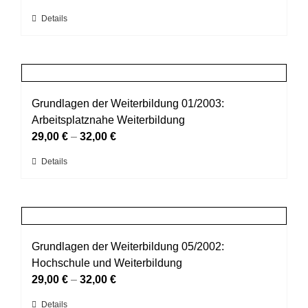
können
Dieses
Details
auf
Produkt
der
weist
Produktseite
mehrere
gewählt
Varianten
werden
auf.
Grundlagen der Weiterbildung 01/2003:
Die
Arbeitsplatznahe Weiterbildung
Optionen
29,00
€
–
32,00
€
können
Dieses
Details
auf
Produkt
der
weist
Produktseite
mehrere
gewählt
Varianten
werden
auf.
Grundlagen der Weiterbildung 05/2002:
Die
Hochschule und Weiterbildung
Optionen
29,00
€
–
32,00
€
können
Dieses
Details