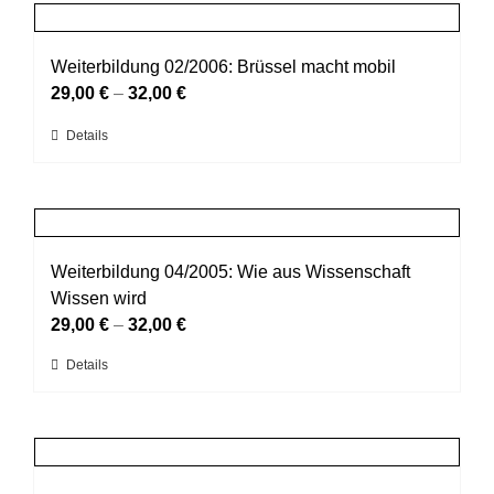
mehrere
Produktseite
Varianten
gewählt
auf.
Weiterbildung 02/2006: Brüssel macht mobil
werden
Die
29,00
€
–
32,00
€
Optionen
Dieses
Details
können
Produkt
auf
weist
der
mehrere
Produktseite
Varianten
gewählt
auf.
Weiterbildung 04/2005: Wie aus Wissenschaft
werden
Die
Wissen wird
Optionen
29,00
€
–
32,00
€
können
Dieses
Details
auf
Produkt
der
weist
Produktseite
mehrere
gewählt
Varianten
werden