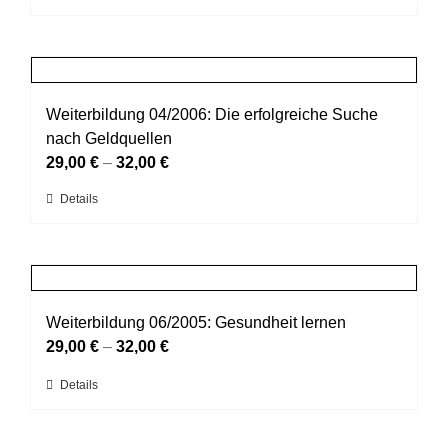
Produkt
auf
weist
der
mehrere
Produktseite
Varianten
gewählt
auf.
Weiterbildung 04/2006: Die erfolgreiche Suche
werden
Die
nach Geldquellen
Optionen
29,00
€
–
32,00
€
können
Dieses
Details
auf
Produkt
der
weist
Produktseite
mehrere
gewählt
Varianten
werden
auf.
Weiterbildung 06/2005: Gesundheit lernen
Die
29,00
€
–
32,00
€
Optionen
Dieses
Details
können
Produkt
auf
weist
der