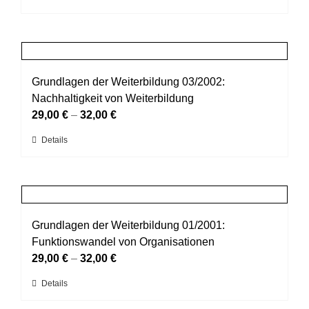
auf
Produkt
der
weist
Produktseite
mehrere
gewählt
Varianten
werden
auf.
Grundlagen der Weiterbildung 03/2002:
Die
Nachhaltigkeit von Weiterbildung
Optionen
29,00
€
–
32,00
€
können
Dieses
Details
auf
Produkt
der
weist
Produktseite
mehrere
gewählt
Varianten
werden
auf.
Grundlagen der Weiterbildung 01/2001:
Die
Funktionswandel von Organisationen
Optionen
29,00
€
–
32,00
€
können
Dieses
Details
auf
Produkt
der