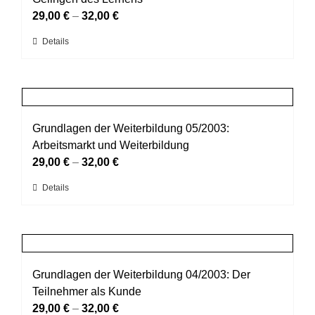
Optionen
29,00
€
–
32,00
€
können
Dieses
Details
auf
Produkt
der
weist
Produktseite
mehrere
gewählt
Varianten
werden
auf.
Grundlagen der Weiterbildung 05/2003:
Die
Arbeitsmarkt und Weiterbildung
Optionen
29,00
€
–
32,00
€
können
Dieses
Details
auf
Produkt
der
weist
Produktseite
mehrere
gewählt
Varianten
werden
auf.
Grundlagen der Weiterbildung 04/2003: Der
Die
Teilnehmer als Kunde
Optionen
29,00
€
–
32,00
€