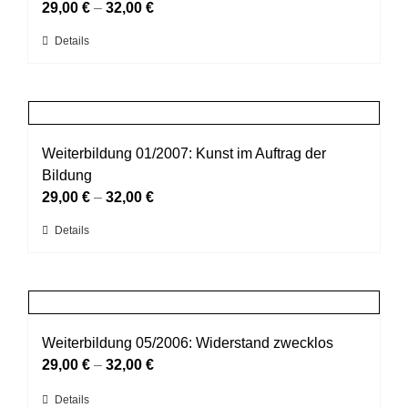
Optionen
29,00
€
–
32,00
€
können
Dieses
Details
auf
Produkt
der
weist
Produktseite
mehrere
gewählt
Varianten
werden
auf.
Weiterbildung 01/2007: Kunst im Auftrag der
Die
Bildung
Optionen
29,00
€
–
32,00
€
können
Dieses
Details
auf
Produkt
der
weist
Produktseite
mehrere
gewählt
Varianten
werden
auf.
Weiterbildung 05/2006: Widerstand zwecklos
Die
29,00
€
–
32,00
€
Optionen
Dieses
Details
können