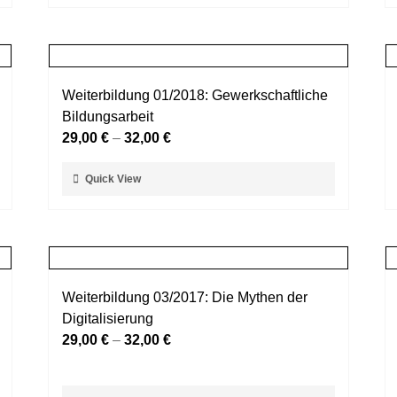
Produktseite
weist
gewählt
mehrere
werden
Varianten
auf.
Weiterbildung 01/2018: Gewerkschaftliche
Die
Bildungsarbeit
Optionen
29,00
€
–
32,00
€
können
auf
Dieses
Quick View
der
Produkt
Produktseite
weist
gewählt
mehrere
werden
Varianten
auf.
Weiterbildung 03/2017: Die Mythen der
Die
Digitalisierung
Optionen
29,00
€
–
32,00
€
können
auf
der
Dieses