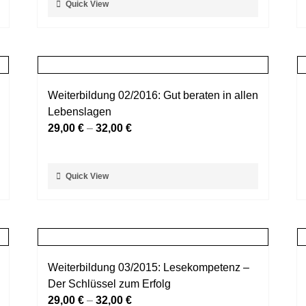
Quick View
Produktseite
Produkt
gewählt
weist
werden
mehrere
Varianten
auf.
Weiterbildung 02/2016: Gut beraten in allen
Die
Lebenslagen
Optionen
29,00
€
–
32,00
€
können
auf
der
Dieses
Quick View
Produktseite
Produkt
gewählt
weist
werden
mehrere
Varianten
auf.
Weiterbildung 03/2015: Lesekompetenz –
Die
Der Schlüssel zum Erfolg
Optionen
29,00
€
–
32,00
€
können