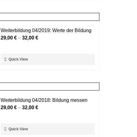
weist
gewählt
mehrere
werden
Varianten
auf.
Weiterbildung 04/2019: Werte der Bildung
Die
29,00
€
–
32,00
€
Optionen
können
auf
Dieses
Quick View
der
Produkt
Produktseite
weist
gewählt
mehrere
werden
Varianten
auf.
Weiterbildung 04/2018: Bildung messen
Die
29,00
€
–
32,00
€
Optionen
können
auf
Dieses
Quick View
der
Produkt