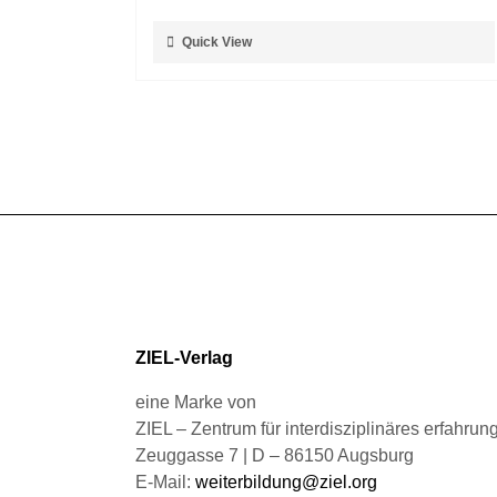
auf
Dieses
Quick View
der
Produkt
Produktseite
weist
gewählt
mehrere
werden
Varianten
auf.
Die
Optionen
können
auf
der
Produktseite
gewählt
ZIEL-Verlag
werden
eine Marke von
ZIEL – Zentrum für interdisziplinäres erfahru
Zeuggasse 7 | D – 86150 Augsburg
E-Mail:
weiterbildung@ziel.org