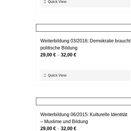
Quick View
Produktseite
Produkt
gewählt
weist
werden
mehrere
Varianten
auf.
Weiterbildung 03/2016: Demokratie braucht
Die
politische Bildung
Optionen
29,00
€
–
32,00
€
können
auf
der
Dieses
Quick View
Produktseite
Produkt
gewählt
weist
werden
mehrere
Varianten
auf.
Weiterbildung 06/2015: Kulturelle Identität
Die
– Muslime und Bildung
Optionen
29,00
€
–
32,00
€
können