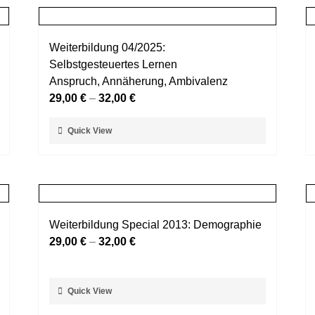
Weiterbildung 04/2025:
Selbstgesteuertes Lernen
Anspruch, Annäherung, Ambivalenz
29,00
€
–
32,00
€
Dieses
Quick View
Produkt
weist
mehrere
Varianten
auf.
Weiterbildung Special 2013: Demographie
Die
29,00
€
–
32,00
€
Optionen
können
auf
Dieses
Quick View
der
Produkt
Produktseite