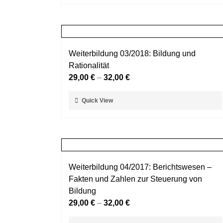
Produktseite
weist
gewählt
mehrere
werden
Varianten
auf.
Weiterbildung 03/2018: Bildung und
Die
Rationalität
Optionen
29,00
€
–
32,00
€
können
auf
Dieses
Quick View
der
Produkt
Produktseite
weist
gewählt
mehrere
werden
Varianten
auf.
Weiterbildung 04/2017: Berichtswesen –
Die
Fakten und Zahlen zur Steuerung von
Optionen
Bildung
können
29,00
€
–
32,00
€
auf
der
Dieses