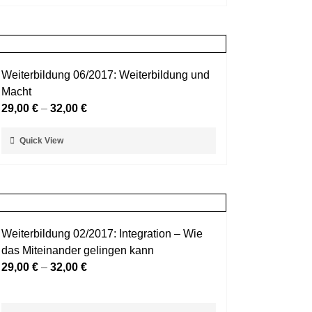
Produktseite
weist
gewählt
mehrere
werden
Varianten
auf.
Weiterbildung 06/2017: Weiterbildung und
Die
Macht
Optionen
29,00
€
–
32,00
€
können
auf
Dieses
Quick View
der
Produkt
Produktseite
weist
gewählt
mehrere
werden
Varianten
auf.
Weiterbildung 02/2017: Integration – Wie
Die
das Miteinander gelingen kann
Optionen
29,00
€
–
32,00
€
können
auf
der
Dieses