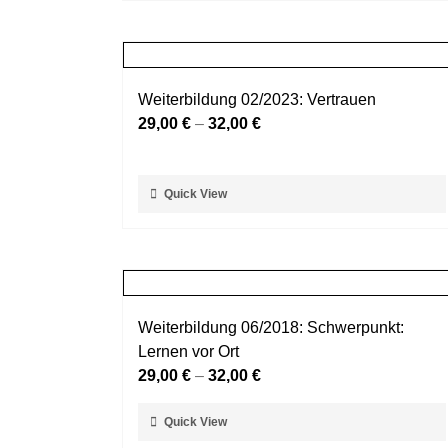
weist
gewählt
mehrere
werden
Varianten
auf.
Weiterbildung 02/2023: Vertrauen
Die
29,00
€
–
32,00
€
Optionen
können
auf
Dieses
Quick View
der
Produkt
Produktseite
weist
gewählt
mehrere
werden
Varianten
auf.
Weiterbildung 06/2018: Schwerpunkt:
Die
Lernen vor Ort
Optionen
29,00
€
–
32,00
€
können
auf
Dieses
Quick View
der
Produkt