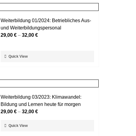
Weiterbildung 01/2024: Betriebliches Aus-
und Weiterbildungspersonal
29,00
€
–
32,00
€
Dieses
Quick View
Produkt
weist
mehrere
Varianten
auf.
Weiterbildung 03/2023: Klimawandel:
Die
Bildung und Lernen heute für morgen
Optionen
29,00
€
–
32,00
€
können
auf
Dieses
Quick View
der
Produkt
Produktseite