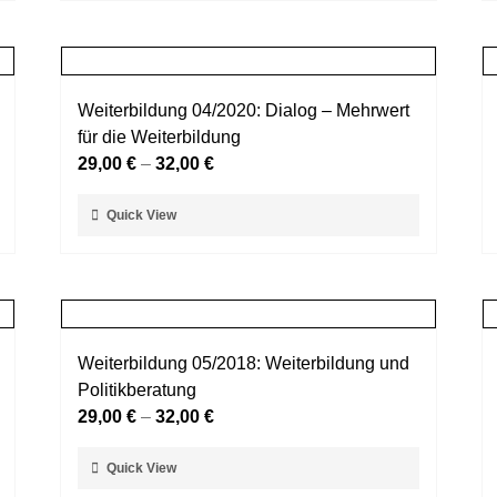
weist
gewählt
mehrere
werden
Varianten
auf.
Weiterbildung 04/2020: Dialog – Mehrwert
Die
für die Weiterbildung
Optionen
29,00
€
–
32,00
€
können
auf
Dieses
Quick View
der
Produkt
Produktseite
weist
gewählt
mehrere
werden
Varianten
auf.
Weiterbildung 05/2018: Weiterbildung und
Die
Politikberatung
Optionen
29,00
€
–
32,00
€
können
auf
Dieses
Quick View
der
Produkt