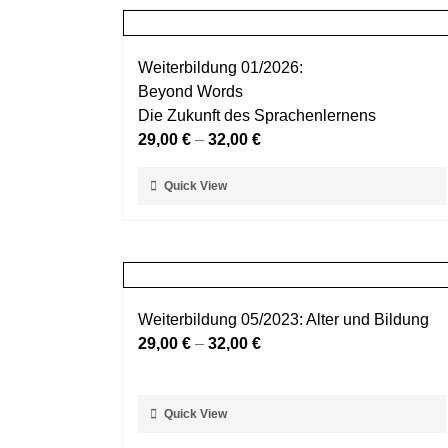
Weiterbildung 01/2026:
Beyond Words
Die Zukunft des Sprachenlernens
29,00
€
–
32,00
€
Dieses
Quick View
Produkt
weist
mehrere
Varianten
auf.
Weiterbildung 05/2023: Alter und Bildung
Die
29,00
€
–
32,00
€
Optionen
können
auf
Dieses
Quick View
der
Produkt
Produktseite