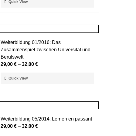
Quick View
Produktseite
Produkt
gewählt
weist
werden
mehrere
Varianten
auf.
Weiterbildung 01/2016: Das
Die
Zusammenspiel zwischen Universität und
Optionen
Berufswelt
können
29,00
€
–
32,00
€
auf
der
Dieses
Quick View
Produktseite
Produkt
gewählt
weist
werden
mehrere
Varianten
auf.
Weiterbildung 05/2014: Lernen en passant
Die
29,00
€
–
32,00
€
Optionen
können