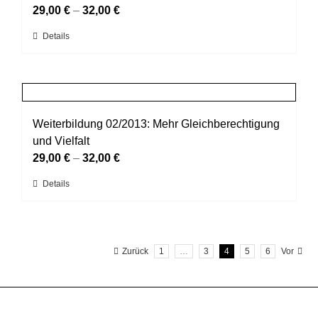
Optionen
29,00
€
–
32,00
€
können
Dieses
Details
auf
Produkt
der
weist
Produktseite
mehrere
gewählt
Varianten
werden
auf.
Weiterbildung 02/2013: Mehr Gleichberechtigung
Die
und Vielfalt
Optionen
29,00
€
–
32,00
€
können
Dieses
Details
auf
Produkt
der
weist
Produktseite
mehrere
gewählt
Zurück
1
…
3
4
5
6
Vor
Varianten
werden
auf.
Die
Optionen