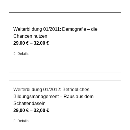
Weiterbildung 01/2011: Demografie – die
Chancen nutzen
29,00
€
–
32,00
€
Dieses
Details
Produkt
weist
mehrere
Varianten
auf.
Weiterbildung 01/2012: Betriebliches
Die
Bildungsmanagement – Raus aus dem
Optionen
Schattendasein
können
29,00
€
–
32,00
€
auf
Dieses
Details
der
Produkt