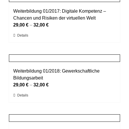
Varianten
werden
auf.
Weiterbildung 01/2017: Digitale Kompetenz –
Die
Chancen und Risiken der virtuellen Welt
Optionen
29,00
€
–
32,00
€
können
Dieses
Details
auf
Produkt
der
weist
Produktseite
mehrere
gewählt
Varianten
werden
auf.
Weiterbildung 01/2018: Gewerkschaftliche
Die
Bildungsarbeit
Optionen
29,00
€
–
32,00
€
können
Dieses
Details
auf
Produkt
der
weist
Produktseite
mehrere
gewählt
Varianten
werden