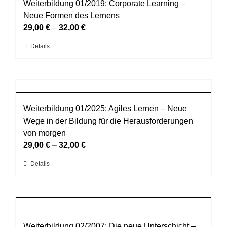
auf.
Weiterbildung 01/2019: Corporate Learning –
Die
Neue Formen des Lernens
Optionen
29,00
€
–
32,00
€
können
Dieses
Details
auf
Produkt
der
weist
Produktseite
mehrere
gewählt
Varianten
werden
auf.
Weiterbildung 01/2025: Agiles Lernen – Neue
Die
Wege in der Bildung für die Herausforderungen
Optionen
von morgen
können
29,00
€
–
32,00
€
auf
Dieses
Details
der
Produkt
Produktseite
weist
gewählt
mehrere
werden
Varianten
auf.
Weiterbildung 02/2007: Die neue Unterschicht –