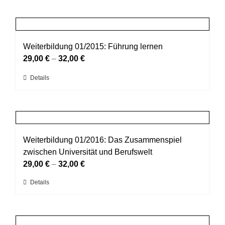
Produktseite
weist
gewählt
mehrere
werden
Varianten
auf.
Weiterbildung 01/2015: Führung lernen
Die
29,00
€
–
32,00
€
Optionen
Dieses
Details
können
Produkt
auf
weist
der
mehrere
Produktseite
Varianten
gewählt
auf.
Weiterbildung 01/2016: Das Zusammenspiel
werden
Die
zwischen Universität und Berufswelt
Optionen
29,00
€
–
32,00
€
können
Dieses
Details
auf
Produkt
der
weist
Produktseite
mehrere
gewählt