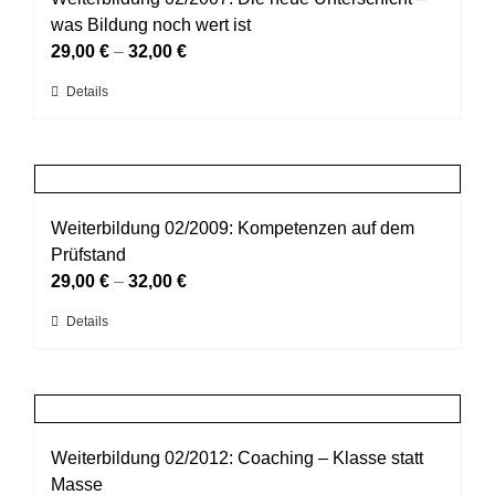
Die
was Bildung noch wert ist
Optionen
29,00
€
–
32,00
€
können
Dieses
Details
auf
Produkt
der
weist
Produktseite
mehrere
gewählt
Varianten
werden
auf.
Weiterbildung 02/2009: Kompetenzen auf dem
Die
Prüfstand
Optionen
29,00
€
–
32,00
€
können
Dieses
Details
auf
Produkt
der
weist
Produktseite
mehrere
gewählt
Varianten
werden
auf.
Weiterbildung 02/2012: Coaching – Klasse statt
Die
Masse