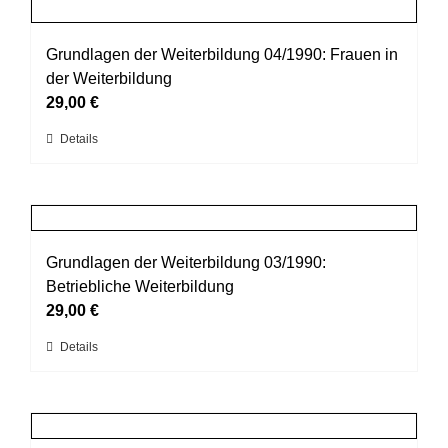
mehrere
gewählt
Varianten
werden
auf.
Grundlagen der Weiterbildung 04/1990: Frauen in
Die
der Weiterbildung
Optionen
29,00
€
können
Dieses
Details
auf
Produkt
der
weist
Produktseite
mehrere
gewählt
Varianten
werden
auf.
Grundlagen der Weiterbildung 03/1990:
Die
Betriebliche Weiterbildung
Optionen
29,00
€
können
Dieses
Details
auf
Produkt
der
weist
Produktseite
mehrere
gewählt
Varianten