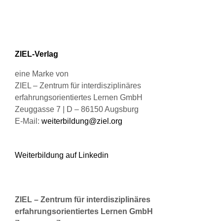
Optionen
können
auf
der
Produktseite
ZIEL-Verlag
gewählt
werden
eine Marke von
ZIEL – Zentrum für interdisziplinäres
erfahrungsorientiertes Lernen GmbH
Zeuggasse 7 | D – 86150 Augsburg
E-Mail:
weiterbildung@ziel.org
Weiterbildung auf Linkedin
ZIEL – Zentrum für interdisziplinäres
erfahrungsorientiertes Lernen GmbH