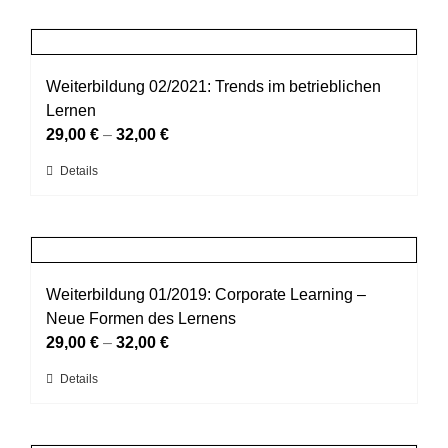
weist
der
mehrere
Produktseite
Varianten
gewählt
auf.
Weiterbildung 02/2021: Trends im betrieblichen
werden
Die
Lernen
Optionen
29,00
€
–
32,00
€
können
Dieses
Details
auf
Produkt
der
weist
Produktseite
mehrere
gewählt
Varianten
werden
auf.
Weiterbildung 01/2019: Corporate Learning –
Die
Neue Formen des Lernens
Optionen
29,00
€
–
32,00
€
können
Dieses
Details
auf
Produkt
der
weist
Produktseite