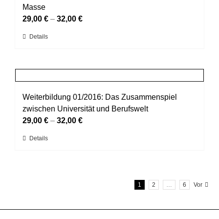
Die
Masse
Optionen
29,00
€
–
32,00
€
können
Dieses
Details
auf
Produkt
der
weist
Produktseite
mehrere
gewählt
Varianten
werden
auf.
Weiterbildung 01/2016: Das Zusammenspiel
Die
zwischen Universität und Berufswelt
Optionen
29,00
€
–
32,00
€
können
Dieses
Details
auf
Produkt
der
weist
Produktseite
mehrere
gewählt
1
2
…
6
Vor
Varianten
werden
auf.
Die