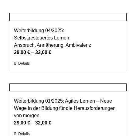
Weiterbildung 04/2025:
Selbstgesteuertes Lernen
Anspruch, Annäherung, Ambivalenz
29,00
€
–
32,00
€
Dieses
Details
Produkt
weist
mehrere
Varianten
auf.
Weiterbildung 01/2025: Agiles Lernen – Neue
Die
Wege in der Bildung für die Herausforderungen
Optionen
von morgen
können
29,00
€
–
32,00
€
auf
Dieses
Details