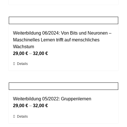
der
Produkt
Produktseite
weist
gewählt
mehrere
werden
Varianten
auf.
Weiterbildung 06/2024: Von Bits und Neuronen –
Die
Maschinelles Lernen trifft auf menschliches
Optionen
Wachstum
können
29,00
€
–
32,00
€
auf
Dieses
Details
der
Produkt
Produktseite
weist
gewählt
mehrere
werden
Varianten
auf.
Weiterbildung 05/2022: Gruppenlernen
Die
29,00
€
–
32,00
€
Optionen
Dieses
Details
können
Produkt
auf