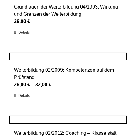
werden
auf.
Grundlagen der Weiterbildung 04/1993: Wirkung
Die
und Grenzen der Weiterbildung
Optionen
29,00
€
können
Dieses
Details
auf
Produkt
der
weist
Produktseite
mehrere
gewählt
Varianten
werden
auf.
Weiterbildung 02/2009: Kompetenzen auf dem
Die
Prüfstand
Optionen
29,00
€
–
32,00
€
können
Dieses
Details
auf
Produkt
der
weist
Produktseite
mehrere
gewählt
Varianten
werden
auf.
Weiterbildung 02/2012: Coaching – Klasse statt