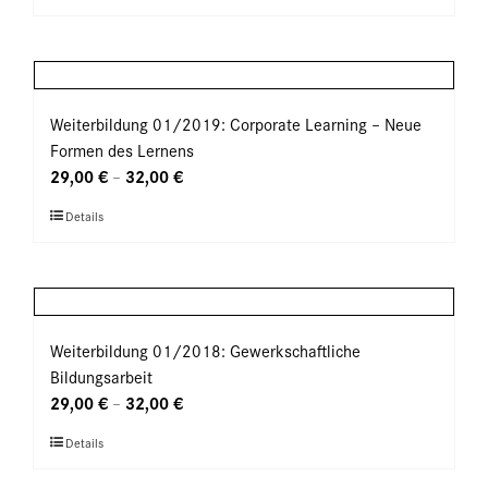
Produkt
der
weist
Produktseite
mehrere
gewählt
Varianten
werden
auf.
Weiterbildung 01/2019: Corporate Learning – Neue
Die
Formen des Lernens
Optionen
29,00
€
32,00
€
–
können
Dieses
Details
auf
Produkt
der
weist
Produktseite
mehrere
gewählt
Varianten
werden
auf.
Weiterbildung 01/2018: Gewerkschaftliche
Die
Bildungsarbeit
Optionen
29,00
€
32,00
€
–
können
Dieses
Details
auf
Produkt
der