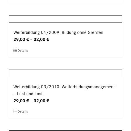
Produkt
Produktseite
weist
gewählt
mehrere
werden
Varianten
auf.
Weiterbildung 04/2009: Bildung ohne Grenzen
Die
29,00
€
32,00
€
–
Optionen
Dieses
Details
können
Produkt
auf
weist
der
mehrere
Produktseite
Varianten
gewählt
auf.
Weiterbildung 03/2010: Weiterbildungsmanagement
werden
Die
– Lust und Last
Optionen
29,00
€
32,00
€
–
können
Dieses
Details
auf
Produkt
der
weist
Produktseite