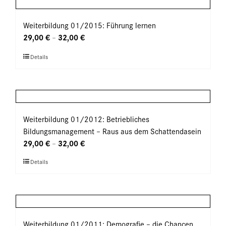
gewählt
Varianten
werden
auf.
Weiterbildung 01/2015: Führung lernen
Die
29,00
€
32,00
€
–
Optionen
Dieses
Details
können
Produkt
auf
weist
der
mehrere
Produktseite
Varianten
gewählt
auf.
Weiterbildung 01/2012: Betriebliches
werden
Die
Bildungsmanagement – Raus aus dem Schattendasein
Optionen
29,00
€
32,00
€
–
können
Dieses
Details
auf
Produkt
der
weist
Produktseite
mehrere
gewählt
Varianten
werden
auf.
Weiterbildung 01/2011: Demografie – die Chancen