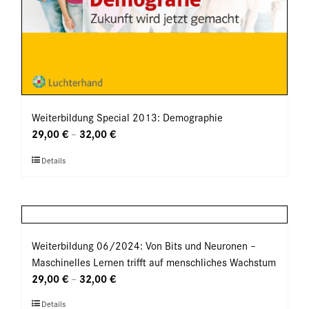
Weiterbildung Special 2013: Demographie
29,00
€
32,00
€
–
Dieses
Details
Produkt
weist
mehrere
Varianten
auf.
Weiterbildung 06/2024: Von Bits und Neuronen –
Die
Maschinelles Lernen trifft auf menschliches Wachstum
Optionen
29,00
€
32,00
€
–
können
Dieses
Details