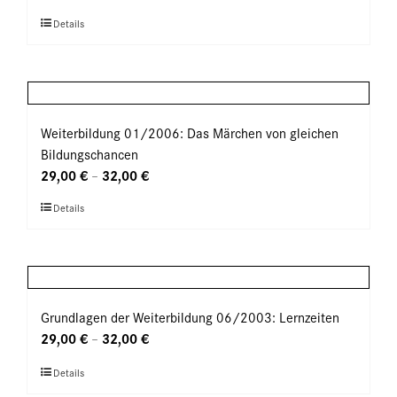
Optionen
Dieses
Details
können
Produkt
auf
weist
der
mehrere
Produktseite
Varianten
gewählt
auf.
Weiterbildung 01/2006: Das Märchen von gleichen
werden
Die
Bildungschancen
Optionen
29,00
€
32,00
€
–
können
Dieses
Details
auf
Produkt
der
weist
Produktseite
mehrere
gewählt
Varianten
werden
auf.
Grundlagen der Weiterbildung 06/2003: Lernzeiten
Die
29,00
€
32,00
€
–
Optionen
Dieses
Details
können
Produkt