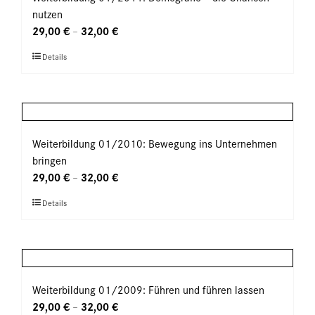
Die
nutzen
Optionen
29,00
€
32,00
€
–
können
Dieses
Details
auf
Produkt
der
weist
Produktseite
mehrere
gewählt
Varianten
werden
auf.
Weiterbildung 01/2010: Bewegung ins Unternehmen
Die
bringen
Optionen
29,00
€
32,00
€
–
können
Dieses
Details
auf
Produkt
der
weist
Produktseite
mehrere
gewählt
Varianten
werden
auf.
Weiterbildung 01/2009: Führen und führen lassen
Die
29,00
€
32,00
€
–