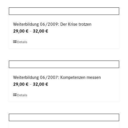
weist
Produktseite
mehrere
gewählt
Varianten
werden
auf.
Weiterbildung 06/2009: Der Krise trotzen
Die
29,00
€
32,00
€
–
Optionen
Dieses
Details
können
Produkt
auf
weist
der
mehrere
Produktseite
Varianten
gewählt
auf.
Weiterbildung 06/2007: Kompetenzen messen
werden
Die
29,00
€
32,00
€
–
Optionen
Dieses
Details
können
Produkt
auf
weist
der
mehrere
Produktseite
Varianten
gewählt