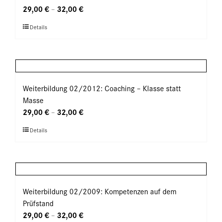
Optionen
29,00
€
32,00
€
–
können
Dieses
Details
auf
Produkt
der
weist
Produktseite
mehrere
gewählt
Varianten
werden
auf.
Weiterbildung 02/2012: Coaching – Klasse statt
Die
Masse
Optionen
29,00
€
32,00
€
–
können
Dieses
Details
auf
Produkt
der
weist
Produktseite
mehrere
gewählt
Varianten
werden
auf.
Weiterbildung 02/2009: Kompetenzen auf dem
Die
Prüfstand
Optionen
29,00
€
32,00
€
–