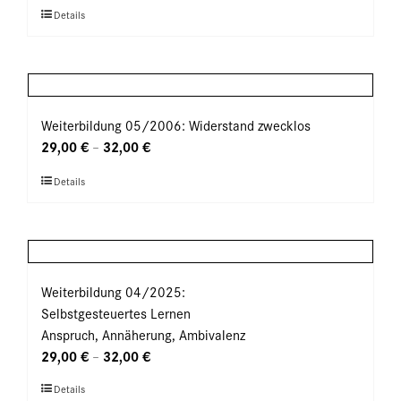
können
Dieses
Details
auf
Produkt
der
weist
Produktseite
mehrere
gewählt
Varianten
werden
auf.
Weiterbildung 05/2006: Widerstand zwecklos
Die
29,00
€
32,00
€
–
Optionen
Dieses
Details
können
Produkt
auf
weist
der
mehrere
Produktseite
Varianten
gewählt
auf.
Weiterbildung 04/2025:
werden
Die
Selbstgesteuertes Lernen
Optionen
Anspruch, Annäherung, Ambivalenz
können
29,00
€
32,00
€
–
auf
Dieses
Details
der