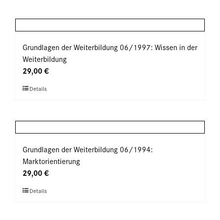
auf
weist
der
mehrere
Produktseite
Varianten
gewählt
auf.
Grundlagen der Weiterbildung 06/1997: Wissen in der
werden
Die
Weiterbildung
Optionen
29,00
€
können
Dieses
Details
auf
Produkt
der
weist
Produktseite
mehrere
gewählt
Varianten
werden
auf.
Grundlagen der Weiterbildung 06/1994:
Die
Marktorientierung
Optionen
29,00
€
können
Dieses
Details
auf
Produkt
der
weist
Produktseite