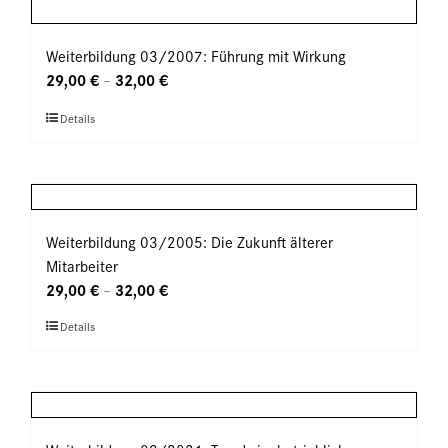
mehrere
gewählt
Varianten
werden
auf.
Weiterbildung 03/2007: Führung mit Wirkung
Die
29,00
€
32,00
€
–
Optionen
Dieses
Details
können
Produkt
auf
weist
der
mehrere
Produktseite
Varianten
gewählt
auf.
Weiterbildung 03/2005: Die Zukunft älterer
werden
Die
Mitarbeiter
Optionen
29,00
€
32,00
€
–
können
Dieses
Details
auf
Produkt
der
weist
Produktseite
mehrere
gewählt
Varianten
werden
auf.