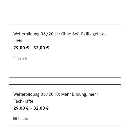
auf
Produkt
der
weist
Produktseite
mehrere
gewählt
Varianten
werden
auf.
Weiterbildung 06/2011: Ohne Soft Skills geht es
Die
nicht
Optionen
29,00
€
32,00
€
–
können
Dieses
Details
auf
Produkt
der
weist
Produktseite
mehrere
gewählt
Varianten
werden
auf.
Weiterbildung 06/2010: Mehr Bildung, mehr
Die
Fachkräfte
Optionen
29,00
€
32,00
€
–
können
Dieses
Details
auf
Produkt
der