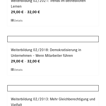
Weiterbildung 02/2021: Trends im betrieblichen
Die
Lernen
Optionen
29,00
€
32,00
€
–
können
Dieses
Details
auf
Produkt
der
weist
Produktseite
mehrere
gewählt
Varianten
werden
auf.
Weiterbildung 02/2018: Demokratisierung in
Die
Unternehmen – Wenn Mitarbeiter führen
Optionen
29,00
€
32,00
€
–
können
Dieses
Details
auf
Produkt
der
weist
Produktseite
mehrere
gewählt
Varianten
werden
auf.
Weiterbildung 02/2013: Mehr Gleichberechtigung und
Die
Vielfalt