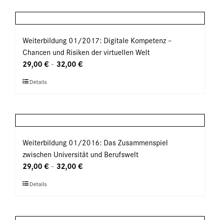
weist
Produktseite
mehrere
gewählt
Varianten
werden
auf.
Weiterbildung 01/2017: Digitale Kompetenz –
Die
Chancen und Risiken der virtuellen Welt
Optionen
29,00
€
32,00
€
–
können
Dieses
Details
auf
Produkt
der
weist
Produktseite
mehrere
gewählt
Varianten
werden
auf.
Weiterbildung 01/2016: Das Zusammenspiel
Die
zwischen Universität und Berufswelt
Optionen
29,00
€
32,00
€
–
können
Dieses
Details
auf
Produkt
der
weist
Produktseite
mehrere