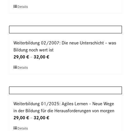
können
Dieses
Details
auf
Produkt
der
weist
Produktseite
mehrere
gewählt
Varianten
werden
auf.
Weiterbildung 02/2007: Die neue Unterschicht – was
Die
Bildung noch wert ist
Optionen
29,00
€
32,00
€
–
können
Dieses
Details
auf
Produkt
der
weist
Produktseite
mehrere
gewählt
Varianten
werden
auf.
Weiterbildung 01/2025: Agiles Lernen – Neue Wege
Die
in der Bildung für die Herausforderungen von morgen
Optionen
29,00
€
32,00
€
–
können
Dieses
Details
auf