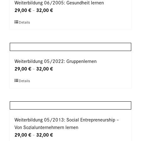
auf.
Weiterbildung 06/2005: Gesundheit lernen
werden
Die
29,00
€
32,00
€
–
Optionen
Dieses
Details
können
Produkt
auf
weist
der
mehrere
Produktseite
Varianten
gewählt
auf.
Weiterbildung 05/2022: Gruppenlernen
werden
Die
29,00
€
32,00
€
–
Optionen
Dieses
Details
können
Produkt
auf
weist
der
mehrere
Produktseite
Varianten
gewählt
auf.
Weiterbildung 05/2013: Social Entrepreneurship –
werden
Die
Von Sozialunternehmern lernen
Optionen
29,00
€
32,00
€
–