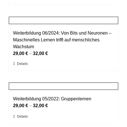
der
Produkt
Produktseite
weist
gewählt
mehrere
werden
Varianten
auf.
Weiterbildung 06/2024: Von Bits und Neuronen –
Die
Maschinelles Lernen trifft auf menschliches
Optionen
Wachstum
können
29,00
€
–
32,00
€
auf
Dieses
Details
der
Produkt
Produktseite
weist
gewählt
mehrere
werden
Varianten
auf.
Weiterbildung 05/2022: Gruppenlernen
Die
29,00
€
–
32,00
€
Optionen
Dieses
Details
können
Produkt
auf