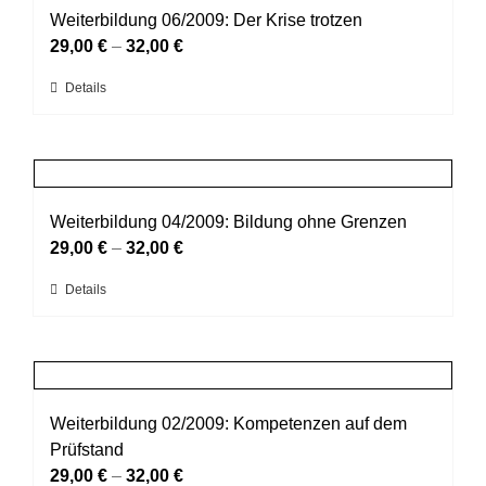
werden
auf.
Weiterbildung 06/2009: Der Krise trotzen
Die
29,00
€
–
32,00
€
Optionen
Dieses
Details
können
Produkt
auf
weist
der
mehrere
Produktseite
Varianten
gewählt
auf.
Weiterbildung 04/2009: Bildung ohne Grenzen
werden
Die
29,00
€
–
32,00
€
Optionen
Dieses
Details
können
Produkt
auf
weist
der
mehrere
Produktseite
Varianten
gewählt
auf.
Weiterbildung 02/2009: Kompetenzen auf dem
werden
Die
Prüfstand
Optionen
29,00
€
–
32,00
€