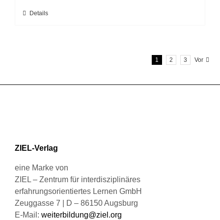
können
Dieses
Details
auf
Produkt
der
weist
Produktseite
mehrere
gewählt
1
2
3
Vor
Varianten
werden
auf.
Die
Optionen
können
auf
der
Produktseite
ZIEL-Verlag
gewählt
werden
eine Marke von
ZIEL – Zentrum für interdisziplinäres
erfahrungsorientiertes Lernen GmbH
Zeuggasse 7 | D – 86150 Augsburg
E-Mail:
weiterbildung@ziel.org