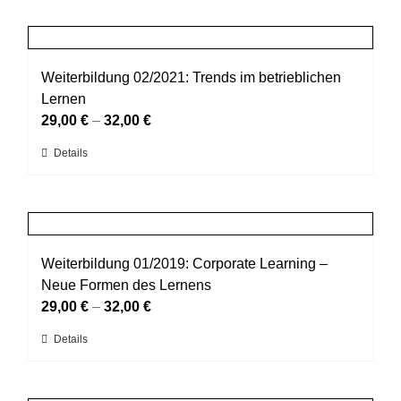
weist
der
mehrere
Produktseite
Varianten
gewählt
auf.
Weiterbildung 02/2021: Trends im betrieblichen
werden
Die
Lernen
Optionen
29,00
€
–
32,00
€
können
Dieses
Details
auf
Produkt
der
weist
Produktseite
mehrere
gewählt
Varianten
werden
auf.
Weiterbildung 01/2019: Corporate Learning –
Die
Neue Formen des Lernens
Optionen
29,00
€
–
32,00
€
können
Dieses
Details
auf
Produkt
der
weist
Produktseite