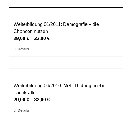
weist
Produktseite
mehrere
gewählt
Varianten
werden
auf.
Weiterbildung 01/2011: Demografie – die
Die
Chancen nutzen
Optionen
29,00
€
–
32,00
€
können
Dieses
Details
auf
Produkt
der
weist
Produktseite
mehrere
gewählt
Varianten
werden
auf.
Weiterbildung 06/2010: Mehr Bildung, mehr
Die
Fachkräfte
Optionen
29,00
€
–
32,00
€
können
Dieses
Details
auf
Produkt
der
weist
Produktseite