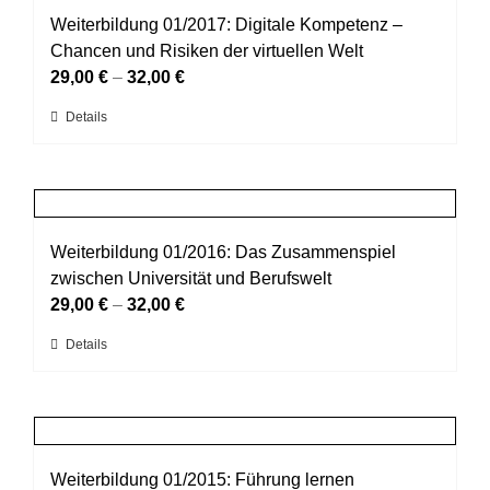
werden
auf.
Weiterbildung 01/2017: Digitale Kompetenz –
Die
Chancen und Risiken der virtuellen Welt
Optionen
29,00
€
–
32,00
€
können
Dieses
Details
auf
Produkt
der
weist
Produktseite
mehrere
gewählt
Varianten
werden
auf.
Weiterbildung 01/2016: Das Zusammenspiel
Die
zwischen Universität und Berufswelt
Optionen
29,00
€
–
32,00
€
können
Dieses
Details
auf
Produkt
der
weist
Produktseite
mehrere
gewählt
Varianten
werden
auf.
Weiterbildung 01/2015: Führung lernen