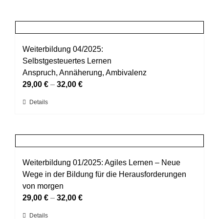
Weiterbildung 04/2025:
Selbstgesteuertes Lernen
Anspruch, Annäherung, Ambivalenz
29,00
€
–
32,00
€
Dieses
Details
Produkt
weist
mehrere
Varianten
auf.
Weiterbildung 01/2025: Agiles Lernen – Neue
Die
Wege in der Bildung für die Herausforderungen
Optionen
von morgen
können
29,00
€
–
32,00
€
auf
Dieses
Details