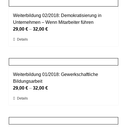
mehrere
gewählt
Varianten
werden
auf.
Weiterbildung 02/2018: Demokratisierung in
Die
Unternehmen – Wenn Mitarbeiter führen
Optionen
29,00
€
–
32,00
€
können
Dieses
Details
auf
Produkt
der
weist
Produktseite
mehrere
gewählt
Varianten
werden
auf.
Weiterbildung 01/2018: Gewerkschaftliche
Die
Bildungsarbeit
Optionen
29,00
€
–
32,00
€
können
Dieses
Details
auf
Produkt
der
weist
Produktseite
mehrere
gewählt
Varianten