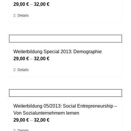
Die
29,00
€
–
32,00
€
Optionen
Dieses
Details
können
Produkt
auf
weist
der
mehrere
Produktseite
Varianten
gewählt
auf.
Weiterbildung Special 2013: Demographie
werden
Die
29,00
€
–
32,00
€
Optionen
Dieses
Details
können
Produkt
auf
weist
der
mehrere
Produktseite
Varianten
gewählt
auf.
Weiterbildung 05/2013: Social Entrepreneurship –
werden
Die
Von Sozialunternehmern lernen
Optionen
29,00
€
–
32,00
€
können
Details