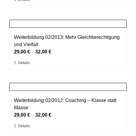
Dieses
auf
Produkt
der
weist
Produktseite
mehrere
gewählt
Varianten
werden
auf.
Weiterbildung 02/2013: Mehr Gleichberechtigung
Die
und Vielfalt
Optionen
29,00
€
–
32,00
€
können
Dieses
Details
auf
Produkt
der
weist
Produktseite
mehrere
gewählt
Varianten
werden
auf.
Weiterbildung 02/2012: Coaching – Klasse statt
Die
Masse
Optionen
29,00
€
–
32,00
€
können
Dieses
Details
auf
Produkt