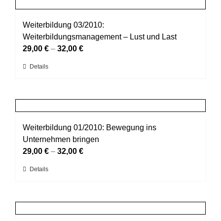
mehrere
gewählt
Varianten
werden
auf.
Weiterbildung 03/2010:
Die
Weiterbildungsmanagement – Lust und Last
Optionen
29,00
€
–
32,00
€
können
Dieses
Details
auf
Produkt
der
weist
Produktseite
mehrere
gewählt
Varianten
werden
auf.
Weiterbildung 01/2010: Bewegung ins
Die
Unternehmen bringen
Optionen
29,00
€
–
32,00
€
können
Dieses
Details
auf
Produkt
der
weist
Produktseite
mehrere
gewählt
Varianten