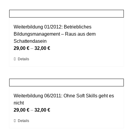
der
weist
Produktseite
mehrere
gewählt
Varianten
werden
auf.
Weiterbildung 01/2012: Betriebliches
Die
Bildungsmanagement – Raus aus dem
Optionen
Schattendasein
können
29,00
€
–
32,00
€
auf
Dieses
Details
der
Produkt
Produktseite
weist
gewählt
mehrere
werden
Varianten
auf.
Weiterbildung 06/2011: Ohne Soft Skills geht es
Die
nicht
Optionen
29,00
€
–
32,00
€
können
Dieses
Details
auf
Produkt
der