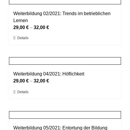
gewählt
Varianten
werden
auf.
Weiterbildung 02/2021: Trends im betrieblichen
Die
Lernen
Optionen
29,00
€
–
32,00
€
können
Dieses
Details
auf
Produkt
der
weist
Produktseite
mehrere
gewählt
Varianten
werden
auf.
Weiterbildung 04/2021: Höflichkeit
Die
29,00
€
–
32,00
€
Optionen
Dieses
Details
können
Produkt
auf
weist
der
mehrere
Produktseite
Varianten
gewählt
auf.
Weiterbildung 05/2021: Entortung der Bildung
werden