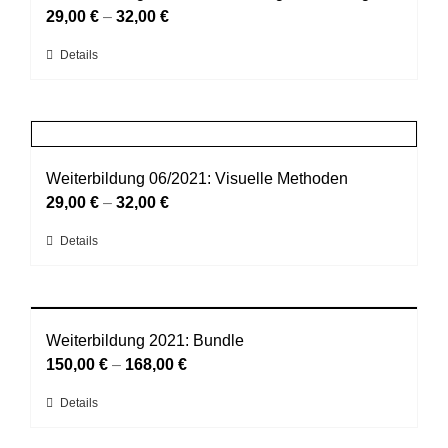
Die
29,00
€
–
32,00
€
Optionen
Dieses
Details
können
Produkt
auf
weist
der
mehrere
Produktseite
Varianten
gewählt
auf.
Weiterbildung 06/2021: Visuelle Methoden
werden
Die
29,00
€
–
32,00
€
Optionen
Dieses
Details
können
Produkt
auf
weist
der
mehrere
Produktseite
Varianten
Weiterbildung 2021: Bundle
gewählt
auf.
150,00
€
–
168,00
€
werden
Die
Dieses
Details
Optionen
Produkt
können