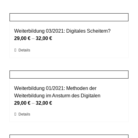
Weiterbildung 03/2021: Digitales Scheitern?
29,00
€
–
32,00
€
Dieses
Details
Produkt
weist
mehrere
Varianten
auf.
Weiterbildung 01/2021: Methoden der
Die
Weiterbildung im Ansturm des Digitalen
Optionen
29,00
€
–
32,00
€
können
Dieses
Details
auf
Produkt
der
weist
Produktseite
mehrere