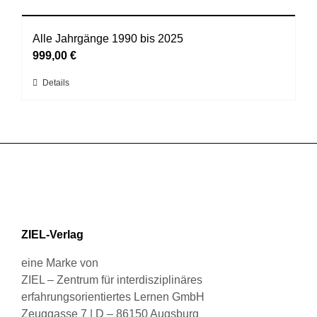
weist
auf
mehrere
der
Varianten
Alle Jahrgänge 1990 bis 2025
Produktseite
auf.
999,00
€
gewählt
Die
werden
Dieses
Details
Optionen
Produkt
können
weist
auf
mehrere
der
Varianten
Produktseite
auf.
gewählt
Die
werden
Optionen
können
ZIEL-Verlag
auf
der
eine Marke von
Produktseite
ZIEL – Zentrum für interdisziplinäres
gewählt
erfahrungsorientiertes Lernen GmbH
werden
Zeuggasse 7 | D – 86150 Augsburg