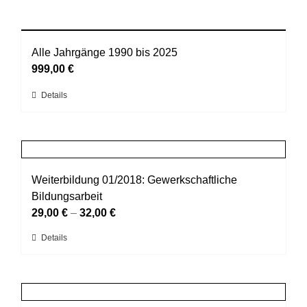
Alle Jahrgänge 1990 bis 2025
999,00
€
Dieses
Details
Produkt
weist
mehrere
Varianten
auf.
Weiterbildung 01/2018: Gewerkschaftliche
Die
Bildungsarbeit
Optionen
29,00
€
–
32,00
€
können
Dieses
Details
auf
Produkt
der
weist
Produktseite
mehrere
gewählt
Varianten