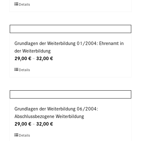
Dieses
Details
auf
Produkt
der
weist
Produktseite
mehrere
gewählt
Varianten
werden
auf.
Grundlagen der Weiterbildung 01/2004: Ehrenamt in
Die
der Weiterbildung
Optionen
29,00
€
32,00
€
–
können
Dieses
Details
auf
Produkt
der
weist
Produktseite
mehrere
gewählt
Varianten
werden
auf.
Grundlagen der Weiterbildung 06/2004:
Die
Abschlussbezogene Weiterbildung
Optionen
29,00
€
32,00
€
–
können
Dieses
Details
auf