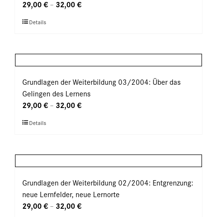
Optionen
29,00
€
32,00
€
–
können
Dieses
Details
auf
Produkt
der
weist
Produktseite
mehrere
gewählt
Varianten
werden
auf.
Grundlagen der Weiterbildung 03/2004: Über das
Die
Gelingen des Lernens
Optionen
29,00
€
32,00
€
–
können
Dieses
Details
auf
Produkt
der
weist
Produktseite
mehrere
gewählt
Varianten
werden
auf.
Grundlagen der Weiterbildung 02/2004: Entgrenzung:
Die
neue Lernfelder, neue Lernorte
Optionen
29,00
€
32,00
€
–
können