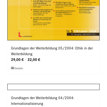
Grundlagen der Weiterbildung 05/2004: Ethik in der
Weiterbildung
29,00
€
32,00
€
–
Dieses
Details
Produkt
weist
mehrere
Varianten
auf.
Grundlagen der Weiterbildung 04/2004:
Die
Internationalisierung