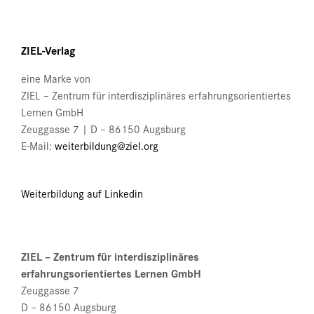
Die
werden
Optionen
können
ZIEL-Verlag
auf
der
eine Marke von
Produktseite
ZIEL – Zentrum für interdisziplinäres erfahrungsorientiertes
gewählt
Lernen GmbH
werden
Zeuggasse 7 | D – 86150 Augsburg
E-Mail:
weiterbildung@ziel.org
Weiterbildung auf Linkedin
ZIEL – Zentrum für interdisziplinäres
erfahrungsorientiertes Lernen GmbH
Zeuggasse 7
D – 86150 Augsburg