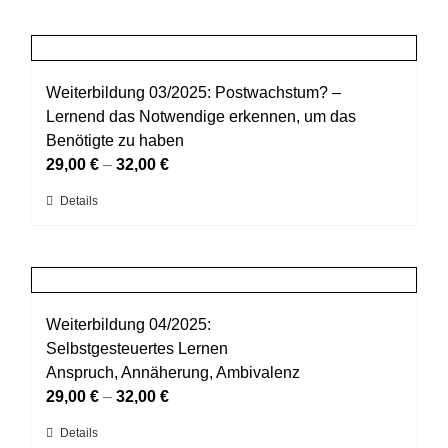
der
weist
Produktseite
mehrere
gewählt
Varianten
werden
auf.
Weiterbildung 03/2025: Postwachstum? –
Die
Lernend das Notwendige erkennen, um das
Optionen
Benötigte zu haben
können
29,00
€
–
32,00
€
auf
Dieses
Details
der
Produkt
Produktseite
weist
gewählt
mehrere
werden
Varianten
auf.
Weiterbildung 04/2025:
Die
Selbstgesteuertes Lernen
Optionen
Anspruch, Annäherung, Ambivalenz
können
29,00
€
–
32,00
€
auf
Dieses
Details
der