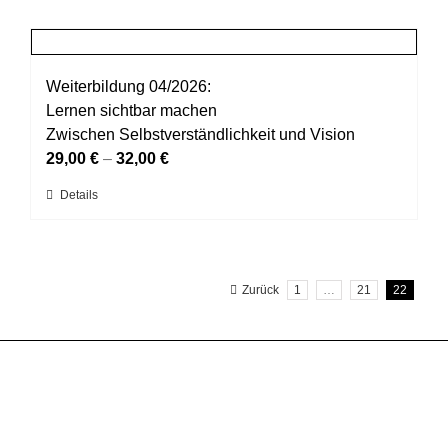
weist
gewählt
mehrere
werden
Varianten
auf.
Weiterbildung 04/2026:
Die
Lernen sichtbar machen
Optionen
Zwischen Selbstverständlichkeit und Vision
können
29,00
€
–
32,00
€
auf
Dieses
Details
der
Produkt
Produktseite
weist
gewählt
mehrere
werden
Zurück
1
…
21
22
Varianten
auf.
Die
Optionen
können
auf
der