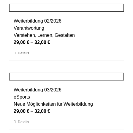
gewählt
mehrere
werden
Varianten
auf.
Weiterbildung 02/2026:
Die
Verantwortung
Optionen
Verstehen, Lernen, Gestalten
können
29,00
€
–
32,00
€
auf
Dieses
Details
der
Produkt
Produktseite
weist
gewählt
mehrere
werden
Varianten
auf.
Weiterbildung 03/2026:
Die
eSports
Optionen
Neue Möglichkeiten für Weiterbildung
können
29,00
€
–
32,00
€
auf
Dieses
Details
der
Produkt
Produktseite