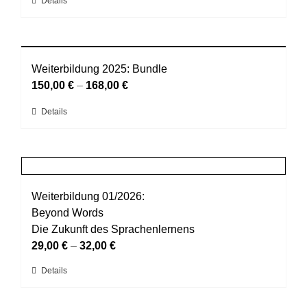
Dieses
Details
der
Produkt
Produktseite
weist
gewählt
mehrere
werden
Varianten
Weiterbildung 2025: Bundle
auf.
150,00
€
–
168,00
€
Die
Dieses
Details
Optionen
Produkt
können
weist
auf
mehrere
der
Varianten
Produktseite
auf.
Weiterbildung 01/2026:
gewählt
Die
Beyond Words
werden
Optionen
Die Zukunft des Sprachenlernens
können
29,00
€
–
32,00
€
auf
Dieses
Details
der
Produkt
Produktseite
weist