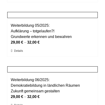
Produkt
Produktseite
weist
gewählt
mehrere
werden
Varianten
auf.
Weiterbildung 05/2025:
Die
Aufklärung – totgelaufen?!
Optionen
Grundwerte erkennen und bewahren
können
29,00
€
–
32,00
€
auf
Dieses
Details
der
Produkt
Produktseite
weist
gewählt
mehrere
werden
Varianten
auf.
Weiterbildung 06/2025:
Die
Demokratiebildung in ländlichen Räumen
Optionen
Zukunft gemeinsam gestalten
können
29,00
€
–
32,00
€
auf