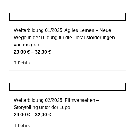
Weiterbildung 01/2025: Agiles Lernen – Neue
Wege in der Bildung für die Herausforderungen
von morgen
29,00
€
–
32,00
€
Dieses
Details
Produkt
weist
mehrere
Varianten
auf.
Weiterbildung 02/2025: Filmverstehen –
Die
Storytelling unter der Lupe
Optionen
29,00
€
–
32,00
€
können
Dieses
Details
auf
Produkt