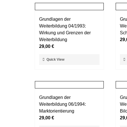
Grundlagen der
Gru
Weiterbildung 04/1993:
Wei
Wirkung und Grenzen der
Sch
Weiterbildung
29
29,00
€
Dieses
Die
Quick View
Produkt
Pro
weist
wei
mehrere
meh
Varianten
Var
auf.
auf.
Grundlagen der
Gru
Die
Die
Weiterbildung 06/1994:
Wei
Optionen
Opt
Marktorientierung
Bil
können
kö
29,00
€
29
auf
auf
der
der