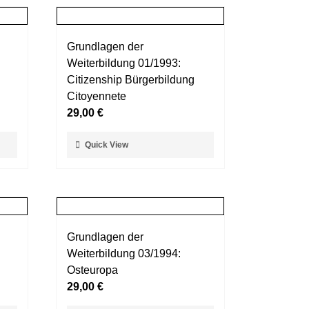
Grundlagen der
Weiterbildung 01/1993:
Citizenship Bürgerbildung
Citoyennete
29,00
€
Dieses
Quick View
Produkt
weist
mehrere
Varianten
auf.
Grundlagen der
Die
Weiterbildung 03/1994:
Optionen
Osteuropa
können
29,00
€
auf
der