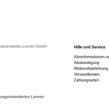
ionen
Optionen
nnen
können
auf
der
duktseite
Produktseite
ählt
gewählt
rden
werden
ngsorientiertes Lernen GmbH
Hilfe und Service
Aboinformationen 
Abokündigung
Widerrufsbelehrung
Versandkosten
Zahlungsarten
rungsorientiertes Lernen