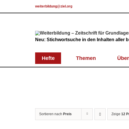
Skip
weiterbildung@ziel.org
to
content
Neu: Stichwortsuche in den Inhalten aller
Hefte
Themen
Über
Sortieren nach
Preis
Zeige
12 P