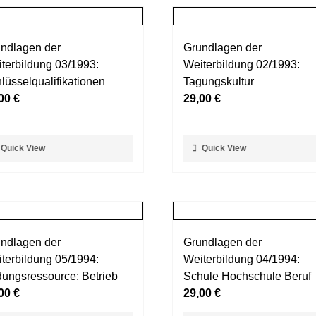
ndlagen der
Grundlagen der
terbildung 03/1993:
Weiterbildung 02/1993:
lüsselqualifikationen
Tagungskultur
,00
€
29,00
€
ses
Dieses
Quick View
Quick View
dukt
Produkt
st
weist
rere
mehrere
ianten
Varianten
auf.
ndlagen der
Grundlagen der
Die
terbildung 05/1994:
Weiterbildung 04/1994:
ionen
Optionen
dungsressource: Betrieb
Schule Hochschule Beruf
nnen
können
,00
€
29,00
€
auf
der