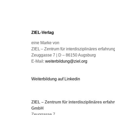
Optionen
Opt
können
kö
auf
auf
der
der
Produktseite
Pro
gewählt
gew
ZIEL-Verlag
werden
we
eine Marke von
ZIEL – Zentrum für interdisziplinäres erfahru
Zeuggasse 7 | D – 86150 Augsburg
E-Mail:
weiterbildung@ziel.org
Weiterbildung auf Linkedin
ZIEL – Zentrum für interdisziplinäres erfah
GmbH
Zeuggasse 7