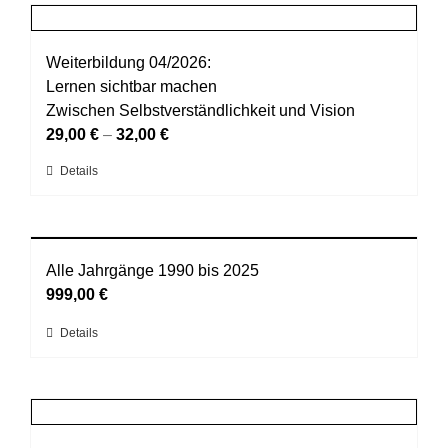
mehrere
werden
Varianten
auf.
Weiterbildung 04/2026:
Die
Lernen sichtbar machen
Optionen
Zwischen Selbstverständlichkeit und Vision
können
29,00
€
–
32,00
€
auf
Dieses
Details
der
Produkt
Produktseite
weist
gewählt
mehrere
werden
Varianten
Alle Jahrgänge 1990 bis 2025
auf.
999,00
€
Die
Dieses
Details
Optionen
Produkt
können
weist
auf
mehrere
der
Varianten
Produktseite