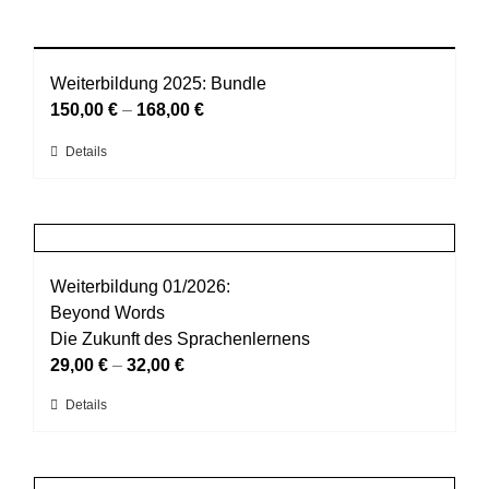
Weiterbildung 2025: Bundle
150,00
€
–
168,00
€
Dieses
Details
Produkt
weist
mehrere
Varianten
auf.
Weiterbildung 01/2026:
Die
Beyond Words
Optionen
Die Zukunft des Sprachenlernens
können
29,00
€
–
32,00
€
auf
Dieses
Details
der
Produkt
Produktseite
weist
gewählt
mehrere