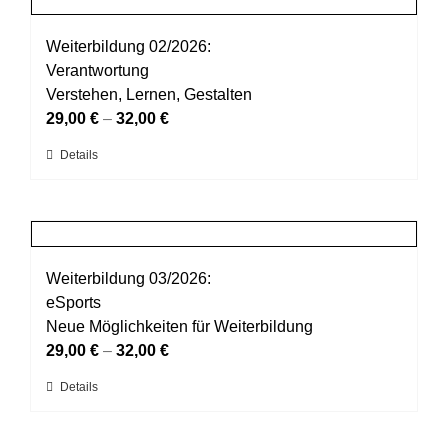
werden
Varianten
auf.
Weiterbildung 02/2026:
Die
Verantwortung
Optionen
Verstehen, Lernen, Gestalten
können
29,00
€
–
32,00
€
auf
Dieses
Details
der
Produkt
Produktseite
weist
gewählt
mehrere
werden
Varianten
auf.
Weiterbildung 03/2026:
Die
eSports
Optionen
Neue Möglichkeiten für Weiterbildung
können
29,00
€
–
32,00
€
auf
Dieses
Details
der
Produkt
Produktseite
weist
gewählt