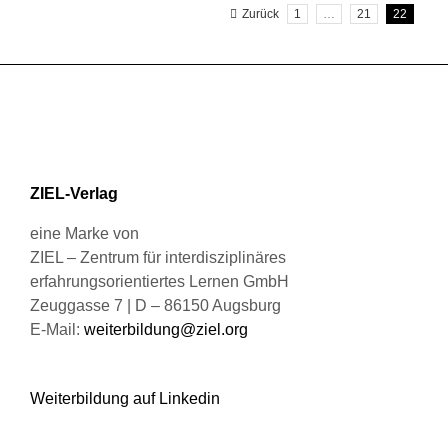
Zurück
1
…
21
22
Varianten
gewählt
auf.
werden
Die
Optionen
können
auf
der
Produktseite
ZIEL-Verlag
gewählt
werden
eine Marke von
ZIEL – Zentrum für interdisziplinäres
erfahrungsorientiertes Lernen GmbH
Zeuggasse 7 | D – 86150 Augsburg
E-Mail:
weiterbildung@ziel.org
Weiterbildung auf Linkedin