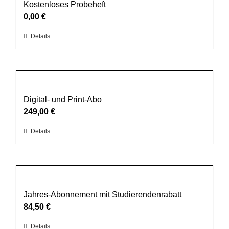
auf.
Kostenloses Probeheft
gewählt
Die
0,00
€
werden
Optionen
Dieses
Details
können
Produkt
auf
weist
der
mehrere
Produktseite
Varianten
gewählt
auf.
Digital- und Print-Abo
werden
Die
249,00
€
Optionen
Details
können
auf
der
Produktseite
gewählt
Jahres-Abonnement mit Studierendenrabatt
werden
84,50
€
Dieses
Details